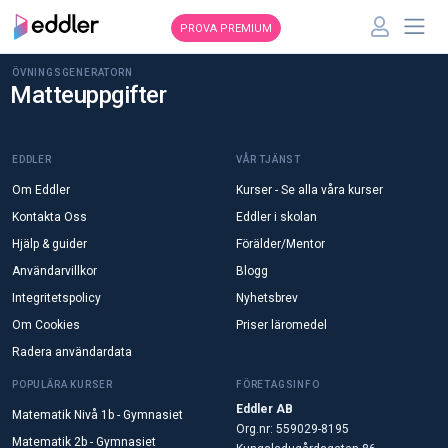
PROVA PREMIUM
ÖVNINGSGENERATORN
Matteuppgifter
EDDLER
VÅR TJÄNST
Om Eddler
Kurser - Se alla våra kurser
Kontakta Oss
Eddler i skolan
Hjälp & guider
Förälder/Mentor
Användarvillkor
Blogg
Integritetspolicy
Nyhetsbrev
Om Cookies
Priser läromedel
Radera användardata
POPULÄRA KURSER
FÖRETAGSINFO
Eddler AB
Matematik Nivå 1b - Gymnasiet
Org.nr: 559029-8195
Matematik 2b - Gymnasiet