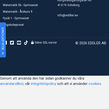
Kungsladugårdsgatan 86
Matematik 3b - Gymnasiet
414 76 Göteborg
Matematik - Årskurs 9
info@eddler.se
Fysik 1 - Gymnasiet
Högskoleprovet
ALLA LEKTIONER
Säker SSL-server
© 2026 EDDLER AB
Genom att använda den här sidan godkänner du våra
användarvillkor
, vår
integritetspolicy
och att vi använder
cookies
.