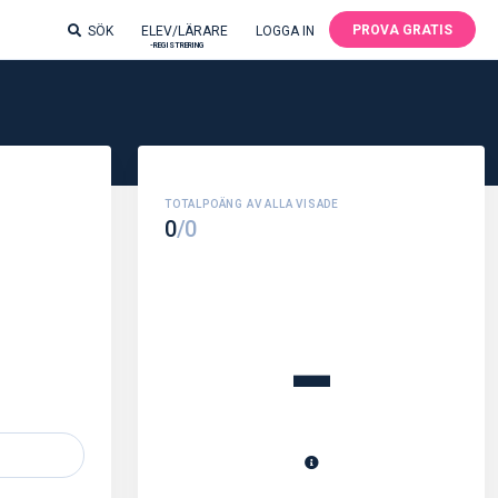
PROVA GRATIS
SÖK
ELEV/LÄRARE
LOGGA IN
-REGISTRERING
0
/0
-