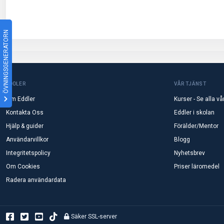
ÖVNINGSGENERATORN
EDDLER
VÅR TJÄNST
Om Eddler
Kurser - Se alla vå
Kontakta Oss
Eddler i skolan
Hjälp & guider
Förälder/Mentor
Användarvillkor
Blogg
Integritetspolicy
Nyhetsbrev
Om Cookies
Priser läromedel
Radera användardata
Säker SSL-server