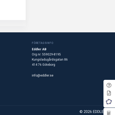
FÖRETAGSINFO
Eddler AB
Org.nr: 559029-8195
Kungsladugårdsgatan 86
414 76 Göteborg
info@eddler.se
© 2026 EDDLER AB