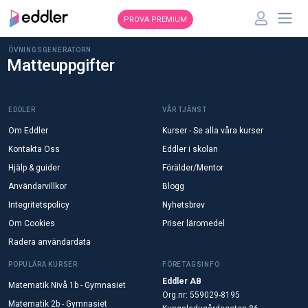
PROVA PREMIUM
ÖVNINGSGENERATORN
Matteuppgifter
EDDLER
VÅR TJÄNST
Om Eddler
Kurser - Se alla våra kurser
Kontakta Oss
Eddler i skolan
Hjälp & guider
Förälder/Mentor
Användarvillkor
Blogg
Integritetspolicy
Nyhetsbrev
Om Cookies
Priser läromedel
Radera användardata
POPULÄRA KURSER
FÖRETAGSINFO
Eddler AB
Matematik Nivå 1b - Gymnasiet
Org.nr: 559029-8195
Matematik 2b - Gymnasiet