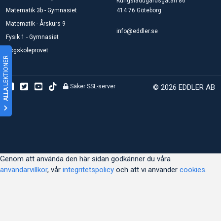
Kungsladugårdsgatan 86
Matematik 3b - Gymnasiet
414 76 Göteborg
Matematik - Årskurs 9
info@eddler.se
Fysik 1 - Gymnasiet
Högskoleprovet
ALLA LEKTIONER
Säker SSL-server
© 2026 EDDLER AB
Genom att använda den här sidan godkänner du våra
användarvillkor
, vår
integritetspolicy
och att vi använder
cookies
.