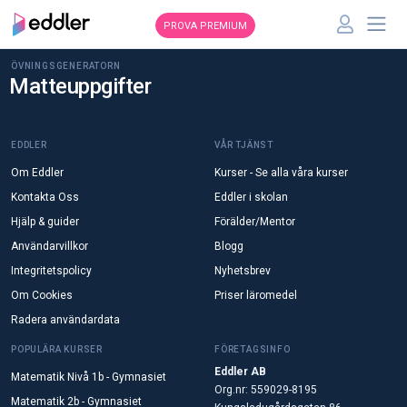
PROVA PREMIUM
ÖVNINGSGENERATORN
Matteuppgifter
EDDLER
VÅR TJÄNST
Om Eddler
Kurser - Se alla våra kurser
Kontakta Oss
Eddler i skolan
Hjälp & guider
Förälder/Mentor
Användarvillkor
Blogg
Integritetspolicy
Nyhetsbrev
Om Cookies
Priser läromedel
Radera användardata
POPULÄRA KURSER
FÖRETAGSINFO
Eddler AB
Matematik Nivå 1b - Gymnasiet
Org.nr: 559029-8195
Matematik 2b - Gymnasiet