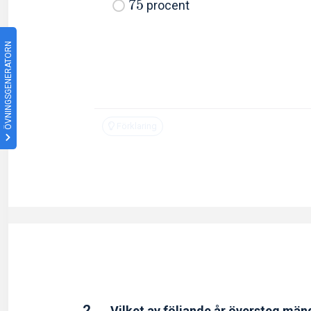
7
5
procent
ÖVNINGSGENERATORN
Förklaring
2.
Vilket av följande år översteg mä