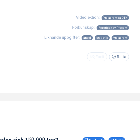
Videolektion:
Ytdiagram på DTK
Förkunskap:
Repetition av Procent
Liknande uppgifter:
andel
statistik
ytdiagram
Facit
Rätta
ngden zink
1
5
0
0
0
0
ton?