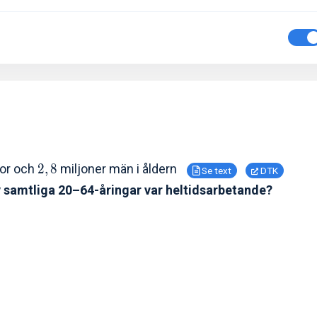
nor och
2
,
8
miljoner män i åldern
Se text
DTK
v samtliga 20–64-åringar var heltidsarbetande?