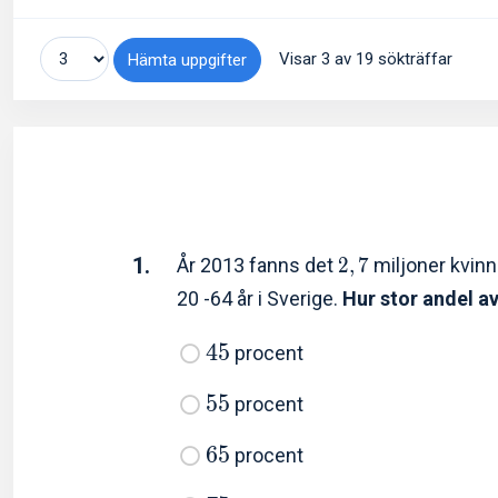
Visar 3 av 19 sökträffar
Hämta uppgifter
1.
År 2013 fanns det
2
,
7
miljoner kvin
20 -64 år i Sverige.
Hur stor andel a
4
5
procent
5
5
procent
6
5
procent