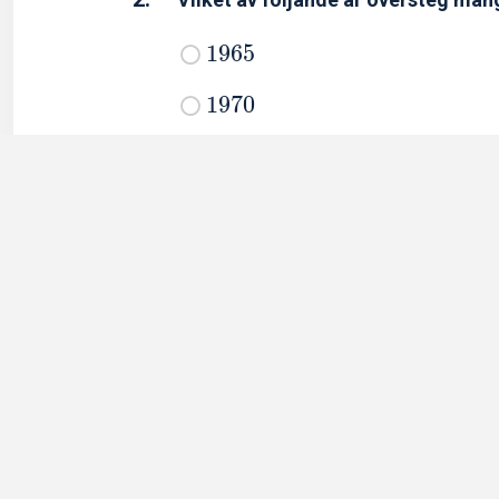
1
9
6
5
1
9
7
0
1
9
7
5
1
9
8
0
Förklaring