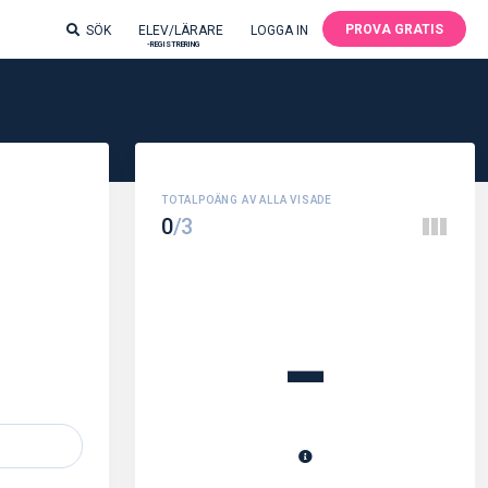
PROVA GRATIS
SÖK
ELEV/LÄRARE
LOGGA IN
-REGISTRERING
0
/3
-