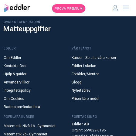
PROVA PREMIUM
ÖVNINGSGENERATORN
Matteuppgifter
EDDLER
VÅR TJÄNST
Om Eddler
Kurser - Se alla våra kurser
Kontakta Oss
Eddler i skolan
Hjälp & guider
Förälder/Mentor
Användarvillkor
Blogg
Integritetspolicy
Nyhetsbrev
Om Cookies
Priser läromedel
Radera användardata
POPULÄRA KURSER
FÖRETAGSINFO
Eddler AB
Matematik Nivå 1b - Gymnasiet
Org.nr: 559029-8195
Matematik 2b - Gymnasiet