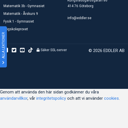
Kungsladugårdsgatan 86
Matematik 3b - Gymnasiet
414 76 Göteborg
Matematik - Årskurs 9
info@eddler.se
Fysik 1 - Gymnasiet
Högskoleprovet
ALLA LEKTIONER
Säker SSL-server
© 2026 EDDLER AB
Genom att använda den här sidan godkänner du våra
användarvillkor
, vår
integritetspolicy
och att vi använder
cookies
.