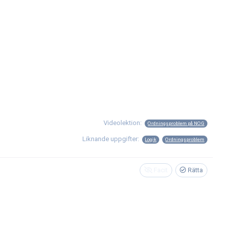
Videolektion:
Ordningsproblem på NOG
Liknande uppgifter:
Logik
Ordningsproblem
Facit
Rätta