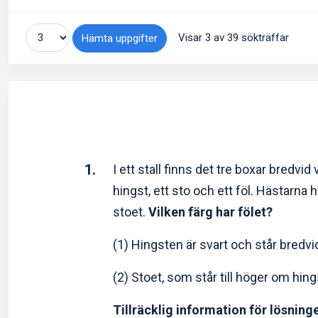
Visar 3 av 39 sökträffar
Hämta uppgifter
1.
I ett stall finns det tre boxar bredvi
hingst, ett sto och ett föl. Hästarna ha
stoet.
Vilken färg har fölet?
(1) Hingsten är svart och står bredv
(2) Stoet, som står till höger om hings
Tillräcklig information för lösning