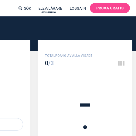
PROVA GRATIS
SÖK
ELEV/LÄRARE
LOGGA IN
-REGISTRERING
0
/3
-