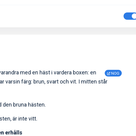
d varandra med en häst i vardera boxen: en
NOG
r varsin färg: brun, svart och vit. I mitten står
id den bruna hästen.
ten, är inte vitt.
en erhålls