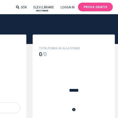
PROVA GRATIS
SÖK
ELEV/LÄRARE
LOGGA IN
-REGISTRERING
0
/0
-