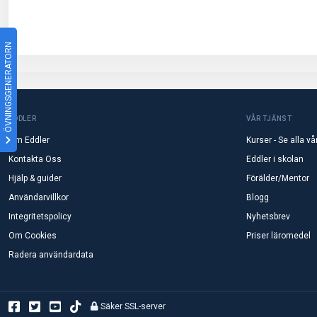
ÖVNINGSGENERATORN
EDDLER
VÅR TJÄNST
Om Eddler
Kurser - Se alla vå
Kontakta Oss
Eddler i skolan
Hjälp & guider
Förälder/Mentor
Användarvillkor
Blogg
Integritetspolicy
Nyhetsbrev
Om Cookies
Priser läromedel
Radera användardata
Säker SSL-server