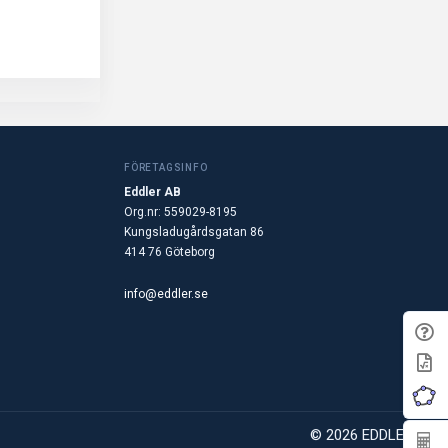
FÖRETAGSINFO
Eddler AB
Org.nr: 559029-8195
Kungsladugårdsgatan 86
414 76 Göteborg
info@eddler.se
© 2026 EDDLER AB