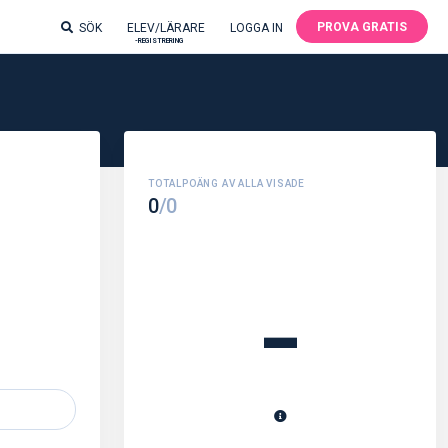
PROVA GRATIS
SÖK
ELEV/LÄRARE
LOGGA IN
-REGISTRERING
0
/0
-