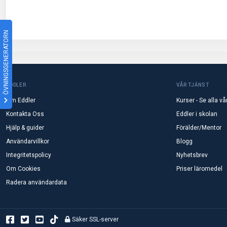
ÖVNINGSGENERATORN
EDDLER
VÅR TJÄNST
Om Eddler
Kurser - Se alla vå
Kontakta Oss
Eddler i skolan
Hjälp & guider
Förälder/Mentor
Användarvillkor
Blogg
Integritetspolicy
Nyhetsbrev
Om Cookies
Priser läromedel
Radera användardata
Säker SSL-server