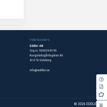
FÖRETAGSINFO
Eddler AB
Org.nr: 559029-8195
Kungsladugårdsgatan 86
414 76 Göteborg
info@eddler.se
© 2026 EDDLER AB