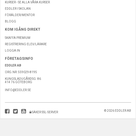
KURSER - SE ALLA VÅRA KURSER
EDDLER I SKOLAN
FÖRÄLDER/MENTOR
BLOGG
KOM IGÅNG DIREKT
SKAFFA PREMIUM
REGISTRERING ELEV/LÄRARE
LOGGA IN
FÖRETAGSINFO
EDDLER AB
ORG.NR: 559029-8195
KUNGSLADUGÅRDSG. 86
414 76 GÖTEBORG
INFO@EDDLER.SE
© 2026 EDDLER AB
SÄKER SSL-SERVER