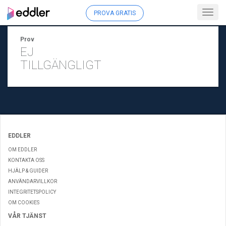
Toggl
PROVA GRATIS
navig
Prov
EJ
TILLGÄNGLIGT
EDDLER
OM EDDLER
KONTAKTA OSS
HJÄLP & GUIDER
ANVÄNDARVILLKOR
INTEGRITETSPOLICY
OM COOKIES
VÅR TJÄNST