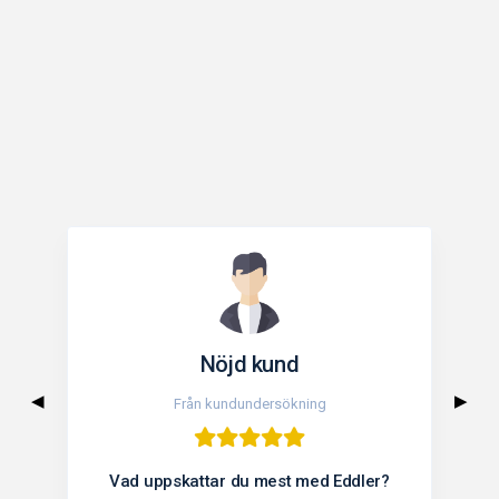
Nöjd kund
◀
▶
Från kundundersökning
Fr
Vad uppskattar du mest med Eddler?
Vad uppska