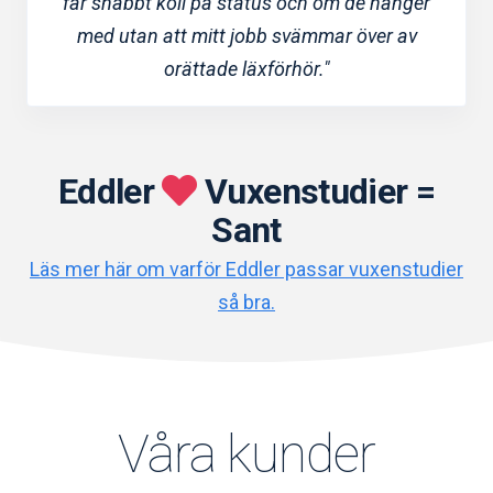
får snabbt koll på status och om de hänger
med utan att mitt jobb svämmar över av
orättade läxförhör."
Eddler
Vuxenstudier =
Sant
Läs mer här om varför Eddler passar vuxenstudier
så bra.
Våra kunder