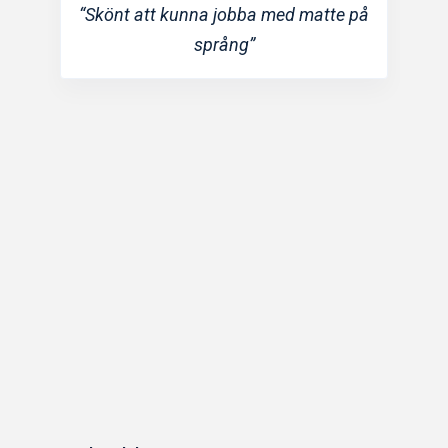
“Skönt att kunna jobba med matte på
“Best Math
språng”