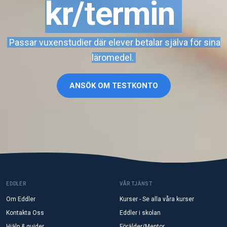
kr/termin
Passar vuxenstudier där elever betalar själva för sina
läromedel.
ANSÖK OM TESTKONTO
EDDLER
VÅR TJÄNST
Om Eddler
Kurser - Se alla våra kurser
Kontakta Oss
Eddler i skolan
Hjälp & guider
Förälder/Mentor