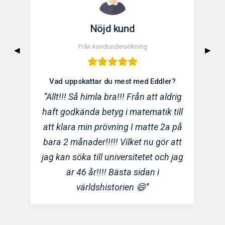
Nöjd kund
Nö
Från kundundersökning
Från k
◀
▶
Vad uppskattar du mest med Eddler?
Vad uppskatta
llt!!! Så himla bra!!! Från att aldrig
“Att det finns 
ft godkända betyg i matematik till
olika uppgifte
t klara min prövning I matte 2a på
göra tester 
ra 2 månader!!!!! Vilket nu gör att
man behöver
g kan söka till universitetet och jag
betygsnivå man
är 46 år!!!! Bästa sidan i
bra översikt h
världshistorien 😄”
inte får lika 
m