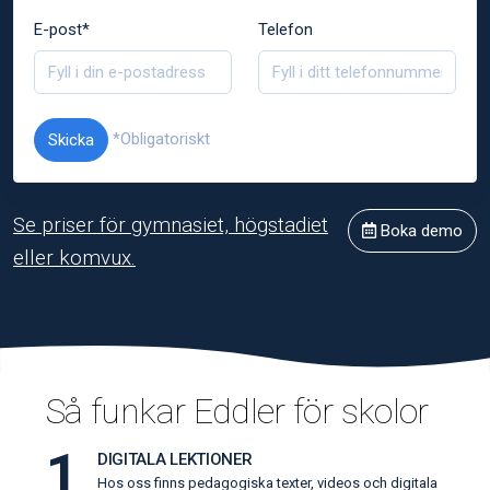
E-post*
Telefon
*Obligatoriskt
Skicka
Se priser för gymnasiet, högstadiet
Boka demo
eller komvux.
Så funkar Eddler för skolor
1
DIGITALA LEKTIONER
Hos oss finns pedagogiska texter, videos och digitala