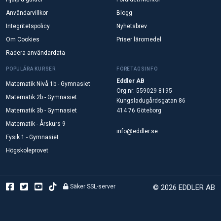
Användarvillkor
Blogg
Integritetspolicy
Nyhetsbrev
Om Cookies
Priser läromedel
Radera användardata
POPULÄRA KURSER
FÖRETAGSINFO
Eddler AB
Matematik Nivå 1b - Gymnasiet
Org.nr: 559029-8195
Matematik 2b - Gymnasiet
Kungsladugårdsgatan 86
Matematik 3b - Gymnasiet
414 76 Göteborg
Matematik - Årskurs 9
info@eddler.se
Fysik 1 - Gymnasiet
Högskoleprovet
Säker SSL-server
© 2026 EDDLER AB