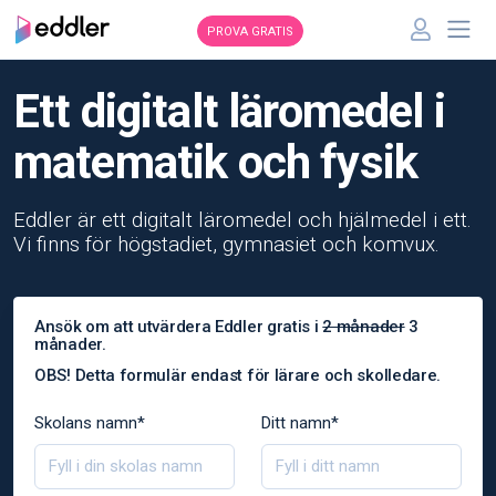
PROVA GRATIS
Ett digitalt läromedel i
matematik och fysik
Eddler är ett digitalt läromedel och hjälmedel i ett.
Vi finns för högstadiet, gymnasiet och komvux.
Ansök om att utvärdera Eddler gratis i
2 månader
3
månader.
OBS! Detta formulär endast för lärare och skolledare.
Skolans namn*
Ditt namn*