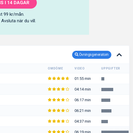
S I 14 DAGAR
t 99 kr/mån.
. Avsluta när du vill.
Övningsgeneratorn
OMDÖME
VIDEO
UPPGIFTER
01:55 min
|
|
|
|
|
04:14 min
|
|
|
|
|
|
|
|
|
|
|
|
|
|
|
|
|
|
|
|
06:17 min
|
|
|
|
|
|
|
|
|
|
|
|
|
|
|
06:21 min
|
|
|
|
|
|
|
|
|
|
|
|
|
|
|
|
|
04:37 min
|
|
|
|
|
|
|
|
|
|
|
06:19 min
|
|
|
|
|
|
|
|
|
|
|
|
|
|
|
|
|
|
|
|
|
|
|
|
|
|
|
|
|
|
|
|
|
|
|
|
|
|
|
|
|
|
|
|
|
|