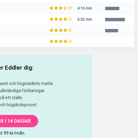
4:13 min
|
|
|
|
|
|
|
|
|
|
|
|
|
|
|
|
|
|
|
|
|
|
|
6:32 min
|
|
|
|
|
|
|
|
|
|
|
|
|
|
|
|
|
|
|
|
|
|
|
|
|
|
|
|
|
|
|
|
|
|
|
|
|
|
|
|
|
|
|
|
|
|
|
|
|
|
|
|
|
r Eddler dig:
asiet och högstadiets matte.
llständiga förklaringar.
å ett ställe.
 och högskoleprovet.
S I 14 DAGAR
t 99 kr/mån.