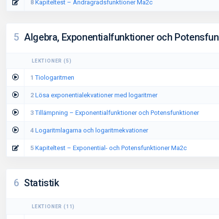
8
Kapiteltest – Andragradsfunktioner Ma2c
5
Algebra, Exponentialfunktioner och Potensfun
LEKTIONER
(
5
)
1
Tiologaritmen
2
Lösa exponentialekvationer med logaritmer
3
Tillämpning – Exponentialfunktioner och Potensfunktioner
4
Logaritmlagarna och logaritmekvationer
5
Kapiteltest – Exponential- och Potensfunktioner Ma2c
6
Statistik
LEKTIONER
(
11
)