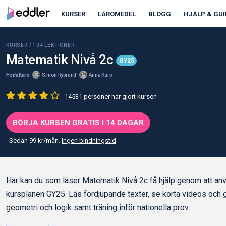
KURSER
LÄROMEDEL
BLOGG
HJÄLP & GUI
KURSER /
104
LEKTIONER
Matematik Nivå 2c
GY25
Författare:
Simon Rybrand
Anna Karp
14531 personer har gjort kursen
BÖRJA KURSEN GRATIS I 14 DAGAR
Sedan 99 kr/mån.
Ingen bindningstid
Här kan du som läser Matematik Nivå 2c få hjälp genom att anv
kursplanen GY25. Läs fördjupande texter, se korta videos och gö
geometri och logik samt träning inför nationella prov.