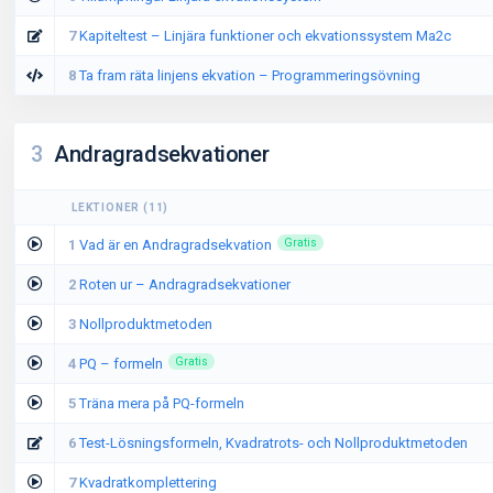
7
Kapiteltest – Linjära funktioner och ekvationssystem Ma2c
8
Ta fram räta linjens ekvation – Programmeringsövning
3
Andragradsekvationer
LEKTIONER
(
11
)
1
Vad är en Andragradsekvation
Gratis
2
Roten ur – Andragradsekvationer
3
Nollproduktmetoden
4
PQ – formeln
Gratis
5
Träna mera på PQ-formeln
6
Test-Lösningsformeln, Kvadratrots- och Nollproduktmetoden
7
Kvadratkomplettering