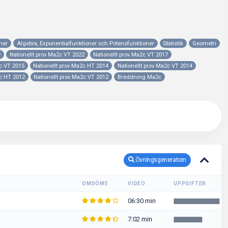
ner
Algebra, Exponentialfunktioner och Potensfunktioner
Statistik
Geometri
v
Nationellt prov Ma2c VT 2022
Nationellt prov Ma2c VT 2017
2c VT 2015
Nationellt prov Ma2c HT 2014
Nationellt prov Ma2c VT 2014
2c HT 2012
Nationellt prov Ma2c VT 2012
Breddning Ma2c
Övningsgeneratorn
OMDÖME
VIDEO
UPPGIFTER
06:30 min
|
|
|
|
|
|
|
|
|
|
|
|
|
|
|
|
|
|
|
|
|
|
|
|
|
|
|
|
|
|
|
|
|
|
|
|
|
|
|
|
|
|
|
|
|
7:02 min
|
|
|
|
|
|
|
|
|
|
|
|
|
|
|
|
|
|
|
|
|
|
|
|
|
|
|
|