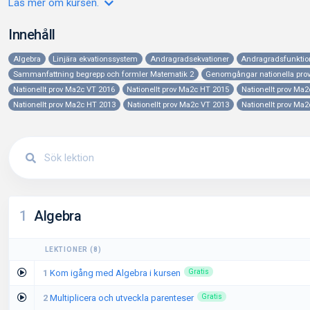
Läs mer om kursen.
Innehåll
Algebra
Linjära ekvationssystem
Andragradsekvationer
Andragradsfunktio
Sammanfattning begrepp och formler Matematik 2
Genomgångar nationella pro
Nationellt prov Ma2c VT 2016
Nationellt prov Ma2c HT 2015
Nationellt prov Ma
Nationellt prov Ma2c HT 2013
Nationellt prov Ma2c VT 2013
Nationellt prov Ma
1
Algebra
LEKTIONER
(
8
)
1
Kom igång med Algebra i kursen
Gratis
2
Multiplicera och utveckla parenteser
Gratis