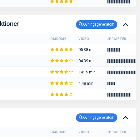
|
|
|
|
|
|
|
|
|
|
|
|
|
|
|
|
|
|
|
|
|
|
|
|
|
|
|
|
|
|
|
|
|
|
|
|
|
ktioner
Övningsgeneratorn
OMDÖME
VIDEO
UPPGIFTER
05:38 min
|
|
|
|
|
|
|
|
|
|
|
|
|
|
|
|
|
|
|
|
|
|
04:39 min
|
|
|
|
|
|
|
|
|
|
|
|
|
|
|
|
|
|
|
|
|
|
|
|
|
|
|
|
|
|
|
|
|
|
|
|
|
|
|
|
|
|
|
|
|
|
|
|
|
14:19 min
|
|
|
|
|
|
|
|
|
|
|
|
|
|
|
|
|
|
|
|
|
|
|
|
|
|
|
|
|
|
|
|
|
|
|
|
|
|
|
|
|
|
|
|
|
|
|
|
|
|
|
|
|
4:48 min
|
|
|
|
|
|
|
|
|
|
|
|
|
|
|
|
|
|
|
|
|
|
|
|
|
|
|
|
|
|
|
|
|
|
|
|
|
|
|
|
|
|
|
|
|
|
|
|
|
|
|
|
Övningsgeneratorn
OMDÖME
VIDEO
UPPGIFTER