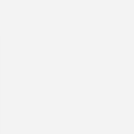
|
|
|
|
|
|
|
|
|
|
|