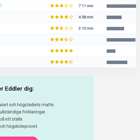
s
7:11 min
|
|
|
|
|
|
|
|
|
|
|
|
|
|
|
|
|
|
|
|
|
|
|
|
|
|
|
|
|
|
|
|
|
|
|
|
|
|
|
|
|
|
|
|
|
|
|
|
|
|
|
|
|
4:58 min
|
|
|
|
|
|
|
|
|
|
|
|
|
|
|
|
|
|
|
|
|
|
|
|
3:10 min
|
|
|
|
|
|
|
|
|
|
|
|
|
|
|
|
|
|
|
|
|
|
|
|
|
|
|
|
|
|
|
|
|
|
|
|
|
|
|
|
|
|
|
|
|
|
|
|
|
|
|
|
|
|
|
|
|
|
|
|
|
|
|
|
|
|
|
|
|
|
|
|
|
|
|
|
|
|
|
|
|
|
|
|
|
|
|
|
|
|
|
|
|
|
|
|
|
|
|
|
|
|
|
|
|
|
|
|
|
|
|
|
|
|
|
|
|
|
|
|
|
r Eddler dig:
asiet och högstadiets matte.
llständiga förklaringar.
å ett ställe.
 och högskoleprovet.