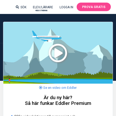
PROVA GRATIS
SÖK
ELEV/LÄRARE
LOGGA IN
-REGISTRERING
Se en video om Eddler
Är du ny här?
Så här funkar Eddler Premium