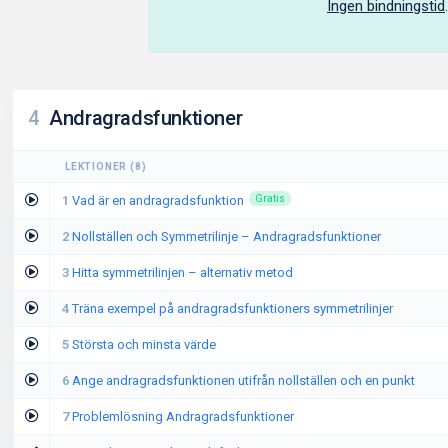
Ingen bindningstid
4
Andragradsfunktioner
LEKTIONER
(
8
)
1
Vad är en andragradsfunktion
Gratis
2
Nollställen och Symmetrilinje – Andragradsfunktioner
3
Hitta symmetrilinjen – alternativ metod
4
Träna exempel på andragradsfunktioners symmetrilinjer
5
Största och minsta värde
6
Ange andragradsfunktionen utifrån nollställen och en punkt
7
Problemlösning Andragradsfunktioner