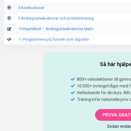
8
Rotekvationer
9
Andragradsekvationer och problemlösning
10
Kapiteltest – Andragradsekvationer Ma2c
11
Programmera pq formeln som algoritm
Så här hjälpe
800+ videolektioner till gymn
10 000+ övningsfrågor med fu
Heltäckande för din kurs. Allt p
Träning inför nationella prov
PROVA GRATI
Sedan endas