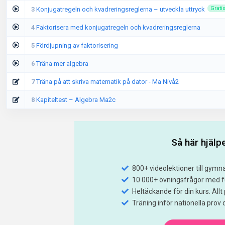
3
Konjugatregeln och kvadreringsreglerna – utveckla uttryck
Grati
4
Faktorisera med konjugatregeln och kvadreringsreglerna
5
Fördjupning av faktorisering
6
Träna mer algebra
7
Träna på att skriva matematik på dator - Ma Nivå2
8
Kapiteltest – Algebra Ma2c
Så här hjälpe
800+ videolektioner till gymn
10 000+ övningsfrågor med fu
Heltäckande för din kurs. Allt p
Träning inför nationella prov