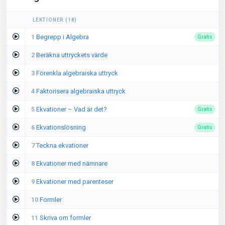
LEKTIONER
(
18
)
1
Begrepp i Algebra
Gratis
2
Beräkna uttryckets värde
3
Förenkla algebraiska uttryck
4
Faktorisera algebraiska uttryck
5
Ekvationer – Vad är det?
Gratis
6
Ekvationslösning
Gratis
7
Teckna ekvationer
8
Ekvationer med nämnare
9
Ekvationer med parenteser
10
Formler
11
Skriva om formler