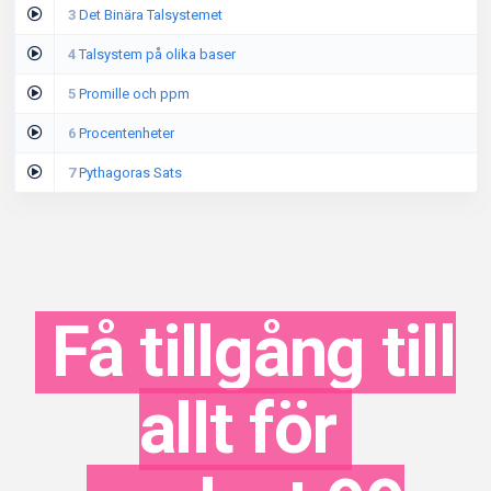
3
Det Binära Talsystemet
4
Talsystem på olika baser
5
Promille och ppm
6
Procentenheter
7
Pythagoras Sats
Få tillgång till
allt för