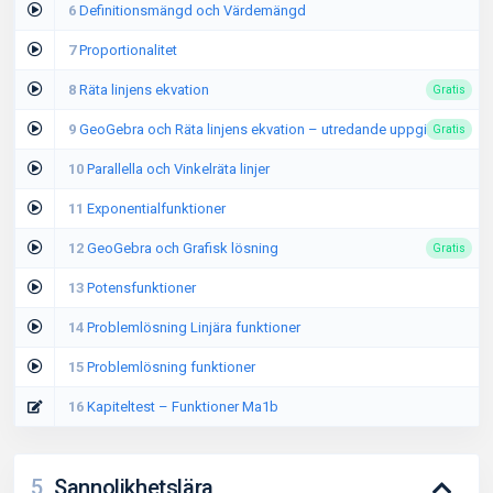
6
Definitionsmängd och Värdemängd
7
Proportionalitet
8
Räta linjens ekvation
Gratis
9
GeoGebra och Räta linjens ekvation – utredande uppgift
Gratis
10
Parallella och Vinkelräta linjer
11
Exponentialfunktioner
12
GeoGebra och Grafisk lösning
Gratis
13
Potensfunktioner
14
Problemlösning Linjära funktioner
15
Problemlösning funktioner
16
Kapiteltest – Funktioner Ma1b
5
Sannolikhetslära