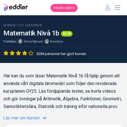
PROVA GRATIS
KURSER /
131
LEKTIONER
Matematik Nivå 1b
GY25
Författare:
Simon Rybrand
Anna Karp
5284 personer har gjort kursen
Här kan du som läser Matematik Nivå 1b få hjälp genom att
använda vårt digitala läromedel som följer den reviderade
kursplanen GY25. Läs fördjupande texter, se korta videos
och gör övningar på Aritmetik, Algebra, Funktioner, Geometri,
Sannolikhetslära, Statistik och träning inför nationella prov.
Läs mer om kursen.