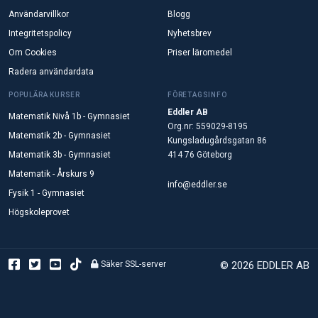
Användarvillkor
Blogg
Integritetspolicy
Nyhetsbrev
Om Cookies
Priser läromedel
Radera användardata
POPULÄRA KURSER
FÖRETAGSINFO
Eddler AB
Matematik Nivå 1b - Gymnasiet
Org.nr: 559029-8195
Matematik 2b - Gymnasiet
Kungsladugårdsgatan 86
Matematik 3b - Gymnasiet
414 76 Göteborg
Matematik - Årskurs 9
info@eddler.se
Fysik 1 - Gymnasiet
Högskoleprovet
Säker SSL-server
© 2026 EDDLER AB