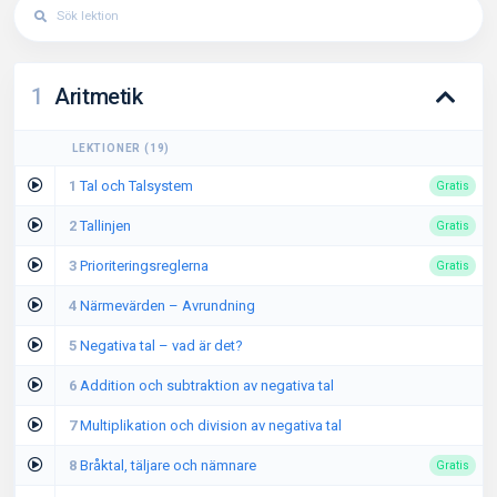
1
Aritmetik
LEKTIONER
(
19
)
1
Tal och Talsystem
Gratis
2
Tallinjen
Gratis
3
Prioriteringsreglerna
Gratis
4
Närmevärden – Avrundning
5
Negativa tal – vad är det?
6
Addition och subtraktion av negativa tal
7
Multiplikation och division av negativa tal
8
Bråktal, täljare och nämnare
Gratis