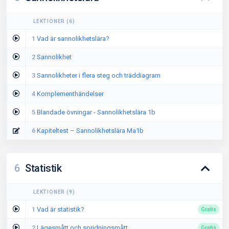
LEKTIONER
(
6
)
1
Vad är sannolikhetslära?
2
Sannolikhet
3
Sannolikheter i flera steg och träddiagram
4
Komplementhändelser
5
Blandade övningar - Sannolikhetslära 1b
6
Kapiteltest – Sannolikhetslära Ma1b
6
Statistik
LEKTIONER
(
9
)
1
Vad är statistik?
Gratis
2
Lägesmått och spridningsmått
Gratis