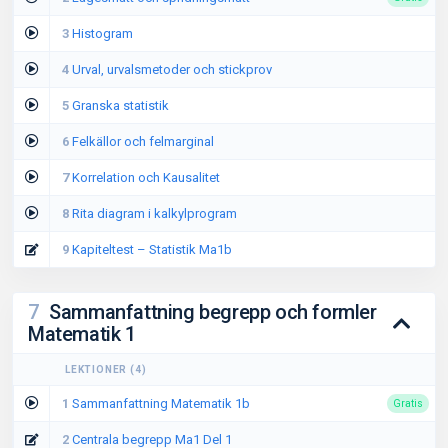
3
Histogram
4
Urval, urvalsmetoder och stickprov
5
Granska statistik
6
Felkällor och felmarginal
7
Korrelation och Kausalitet
8
Rita diagram i kalkylprogram
9
Kapiteltest – Statistik Ma1b
7
Sammanfattning begrepp och formler
Matematik 1
LEKTIONER
(
4
)
1
Sammanfattning Matematik 1b
Gratis
2
Centrala begrepp Ma1 Del 1