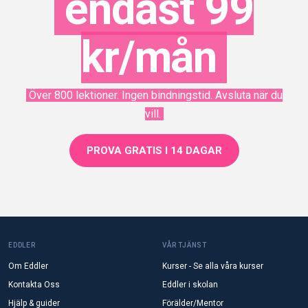
endast 99
kr/mån
Över 800 lektioner. Ingen bindningstid. Avsluta när du
vill.
PROVA GRATIS I 14 DAGAR
EDDLER
VÅR TJÄNST
Om Eddler
Kurser - Se alla våra kurser
Kontakta Oss
Eddler i skolan
Hjälp & guider
Förälder/Mentor