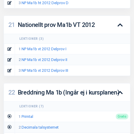
3
NP Ma1b ht 2012 Delprov D
21
Nationellt prov Ma1b VT 2012
LEKTIONER
(
3
)
1
NP Ma1b vt 2012 Delprov I
2
NP Ma1b vt 2012 Delprov II
3
NP Ma1b vt 2012 Delprov III
22
Breddning Ma 1b (Ingår ej i kursplanen)
LEKTIONER
(
7
)
1
Primtal
Gratis
2
Decimala talsystemet