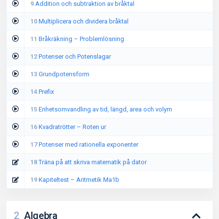
9
Addition och subtraktion av bråktal
10
Multiplicera och dividera bråktal
11
Bråkräkning – Problemlösning
12
Potenser och Potenslagar
13
Grundpotensform
14
Prefix
15
Enhetsomvandling av tid, längd, area och volym
16
Kvadratrötter – Roten ur
17
Potenser med rationella exponenter
18
Träna på att skriva matematik på dator
19
Kapiteltest – Aritmetik Ma1b
2
Algebra