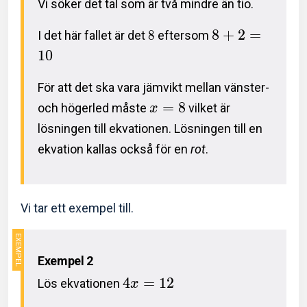
Vi söker det tal som är två mindre än tio.
8
+
2
=
I det här fallet är det
8
eftersom
1
0
För att det ska vara jämvikt mellan vänster-
=
8
och högerled måste
vilket är
x
lösningen till ekvationen. Lösningen till en
ekvation kallas också för en
rot
.
Vi tar ett exempel till.
Exempel 2
4
=
1
2
Lös ekvationen
x