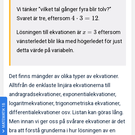
Vi tänker ”vilket tal gånger fyra blir tolv?”
4
⋅
3
=
1
2
Svaret är tre, eftersom
.
Lösningen till ekvationen är
=
3
eftersom
x
vänsterledet blir lika med högerledet för just
detta värde på variabeln.
Det finns mängder av olika typer av ekvationer.
Alltifrån de enklaste linjära ekvationerna till
andragradsekvationer, exponentialekvationer,
logaritmekvationer, trigonometriska ekvationer,
MATEMATIK 1B
differentialekvationer osv. Listan kan göras lång.
Men innan vi ger oss på svårare ekvationer är det
bra att förstå grunderna i hur lösningen av en