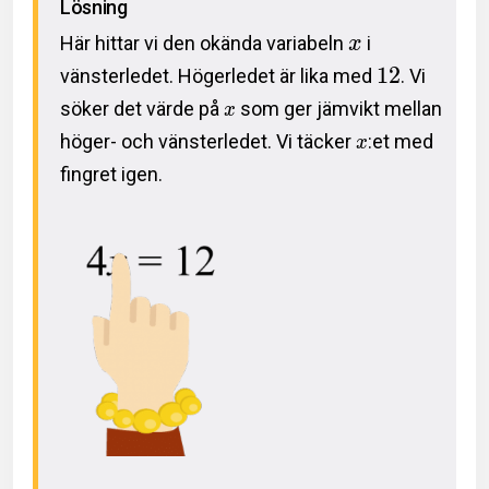
Lösning
Här hittar vi den okända variabeln
i
x
1
2
vänsterledet. Högerledet är lika med
. Vi
söker det värde på
som ger jämvikt mellan
x
höger- och vänsterledet. Vi täcker
:et med
x
fingret igen.