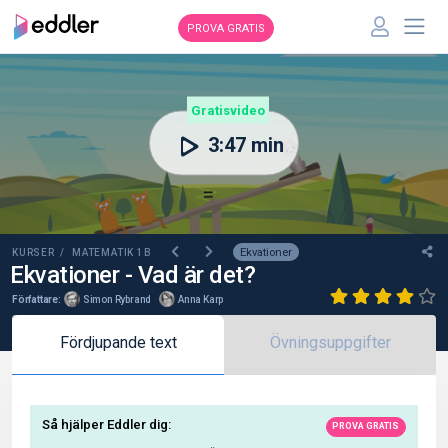
PROVA GRATIS
00:00
Gratisvideo
3:47 min
Ekvationer
KURSER /
MATEMATIK 1B
Ekvationer - Vad är det?
Författare:
Simon Rybrand
Anna Karp
Fördjupande text
Övningsuppgifter