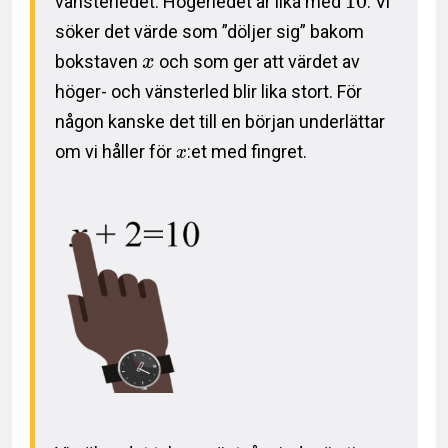
1
0
vänsterledet. Högerledet är lika med
. Vi
söker det värde som ”döljer sig” bakom
bokstaven
och som ger att värdet av
x
höger- och vänsterled blir lika stort. För
någon kanske det till en början underlättar
om vi håller för
:et med fingret.
x