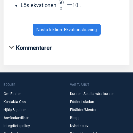
5
0
=
Lös ekvationen
1
0
.
x
Nästa lektion: Ekvationslösning
Kommentarer
EDDLER
VÅR TJÄNST
Om Eddler
Kurser - Se alla våra kurser
Kontakta Oss
Eddler i skolan
Hjälp & guider
Förälder/Mentor
Användarvillkor
Blogg
Integritetspolicy
Nyhetsbrev