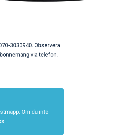
på 070-3030940. Observera
tabonnemang via telefon.
ostmapp. Om du inte
ss.