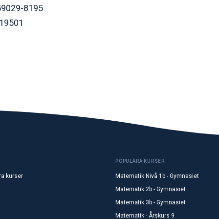
59029-8195
19501
POPULÄRA KURSER
ra kurser
Matematik Nivå 1b - Gymnasiet
Matematik 2b - Gymnasiet
Matematik 3b - Gymnasiet
Matematik - Årskurs 9