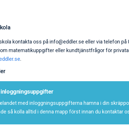
skola
 skola kontakta oss på info@eddler.se eller via telefon 
or om matematikuppgifter eller kundtjänstfrågor för priva
eddler.se
.
er
m inloggningsuppgifter
elandet med inloggningsuppgifterna hamna i din skräpp
de så kolla alltid i denna mapp först innan du kontaktar o