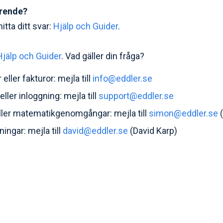
ärende?
itta ditt svar:
Hjälp och Guider
.
Hjälp och Guider
. Vad gäller din fråga?
eller fakturor: mejla till
info@eddler.se
ler inloggning: mejla till
support@eddler.se
ller matematikgenomgångar: mejla till
simon@eddler.se
(
ingar: mejla till
david@eddler.se
(David Karp)