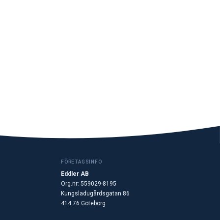
FÖRETAGSINFO
Eddler AB
Org.nr: 559029-8195
Kungsladugårdsgatan 86
414 76 Göteborg