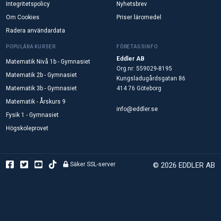
Integritetspolicy
Nyhetsbrev
Om Cookies
Priser läromedel
Radera användardata
POPULÄRA KURSER
FÖRETAGSINFO
Eddler AB
Matematik Nivå 1b - Gymnasiet
Org.nr: 559029-8195
Matematik 2b - Gymnasiet
Kungsladugårdsgatan 86
Matematik 3b - Gymnasiet
414 76 Göteborg
Matematik - Årskurs 9
info@eddler.se
Fysik 1 - Gymnasiet
Högskoleprovet
Säker SSL-server
© 2026 EDDLER AB