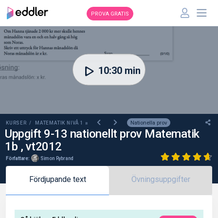
PROVA GRATIS
00:00
10:30 min
Nationella prov
KURSER /
MATEMATIK NIVÅ 1
B
Uppgift 9-13 nationellt prov Matematik
1b , vt2012
Författare:
Simon Rybrand
Fördjupande text
Övningsuppgifter