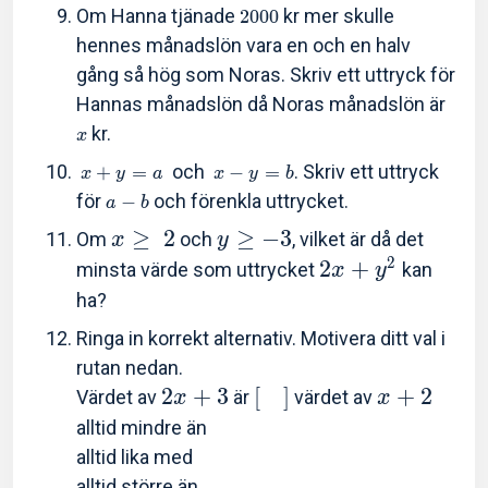
Om Hanna tjänade
kr mer skulle
2
0
0
0
hennes månadslön vara en och en halv
gång så hög som Noras. Skriv ett uttryck för
Hannas månadslön då Noras månadslön är
kr.
x
och
. Skriv ett uttryck
+
=
−
=
x
y
a
x
y
b
för
och förenkla uttrycket.
−
a
b
≥
2
≥
−
3
Om
och
, vilket är då det
x
y
2
2
+
minsta värde som uttrycket
kan
x
y
ha?
Ringa in korrekt alternativ. Motivera ditt val i
rutan nedan.
2
+
3
[
]
+
2
Värdet av
är
värdet av
x
x
alltid mindre än
alltid lika med
alltid större än