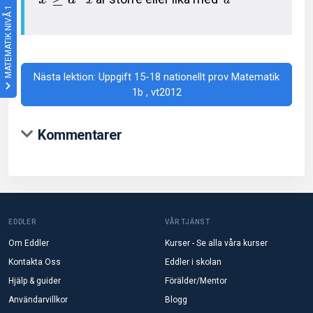
x
a
MATEMATIK NIVÅ 1
Nästa lektion: Uppgift 15-18 nationellt prov Matematik
1b , vt2012
Kommentarer
EDDLER
VÅR TJÄNST
Om Eddler
Kurser - Se alla våra kurser
Kontakta Oss
Eddler i skolan
Hjälp & guider
Förälder/Mentor
Användarvillkor
Blogg