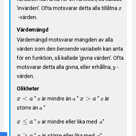
’invärden’. Ofta motsvarar detta alla tillåtna
x
-värden.
Värdemängd
Värdemängd motsvarar mängden av alla
värden som den
beroende variabeln
kan anta
för en funktion, så kallade ’givna värden’. Ofta
motsvarar detta alla givna, eller erhållna,
-
y
värden.
Olikheter
<
>
”
är mindre än
”
”
är
x
a
x
a
x
a
x
större än
”
a
≤
”
är mindre eller lika med
”
x
a
x
a
≥
”
är större eller lika med
”
x
a