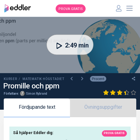
PROVA GRATIS
00:00
2:49 min
Procent
KURSER /
MATEMATIK HÖGSTADIET
Promille och ppm
Författare:
Simon Rybrand
Fördjupande text
Övningsuppgifter