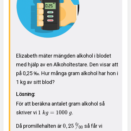
Elizabeth mäter mängden alkohol i blodet
med hjälp av en Alkoholtestare. Den visar att
på 0,25 ‰. Hur många gram alkohol har hon i
1 kg av sitt blod?
Lösning:
För att beräkna antalet gram alkohol så
skriver vi
1
=
1
0
0
0
.
k
g
g
0
Då promillehalten är
0
,
2
5
så får vi
/
0
0