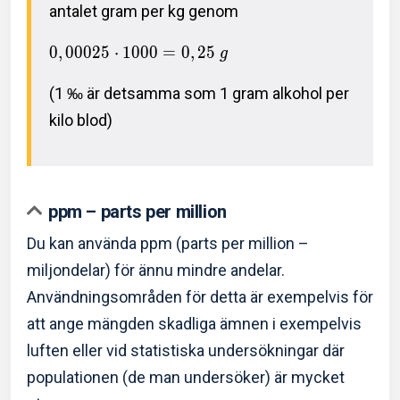
antalet gram per kg genom
0
,
0
0
0
2
5
⋅
1
0
0
0
=
0
,
2
5
g
(1 ‰ är detsamma som 1 gram alkohol per
kilo blod)
ppm – parts per million
Du kan använda ppm (parts per million –
miljondelar) för ännu mindre andelar.
Användningsområden för detta är exempelvis för
att ange mängden skadliga ämnen i exempelvis
luften eller vid statistiska undersökningar där
populationen (de man undersöker) är mycket