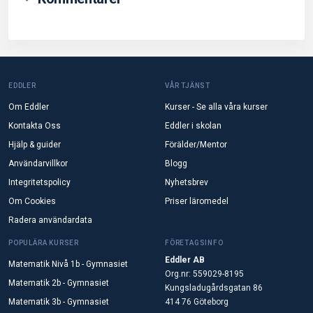
EDDLER
VÅR TJÄNST
Om Eddler
Kurser - Se alla våra kurser
Kontakta Oss
Eddler i skolan
Hjälp & guider
Förälder/Mentor
Användarvillkor
Blogg
Integritetspolicy
Nyhetsbrev
Om Cookies
Priser läromedel
Radera användardata
POPULÄRA KURSER
FÖRETAGSINFO
Eddler AB
Matematik Nivå 1b - Gymnasiet
Org.nr: 559029-8195
Matematik 2b - Gymnasiet
Kungsladugårdsgatan 86
Matematik 3b - Gymnasiet
414 76 Göteborg