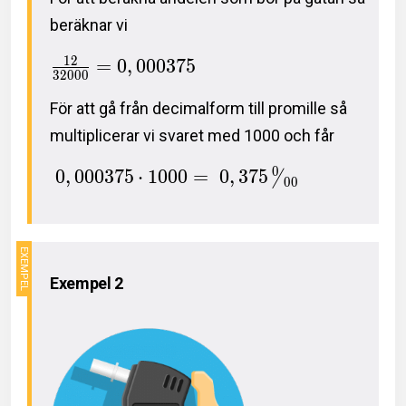
beräknar vi
1
2
=
0
,
0
0
0
3
7
5
3
2
0
0
0
För att gå från decimalform till promille så
multiplicerar vi svaret med 1000 och får
0
0
,
0
0
0
3
7
5
⋅
1
0
0
0
=
0
,
3
7
5
/
0
0
Exempel 2