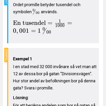
Ordet promille betyder tusendel och
0
symbolen
används.
/
0
0
1
En tusendel
=
=
1
0
0
0
0
0
,
0
0
1
=
1
/
0
0
Exempel 1
I en stad med 32 000 invånare så vet man att
12 av dessa bor på gatan ”Divisionsvägen”.
Hur stor andel av befolkningen bor på denna
gata? Svara i promille.
Lösning:
För att beräkna andelen som bor på gatan så