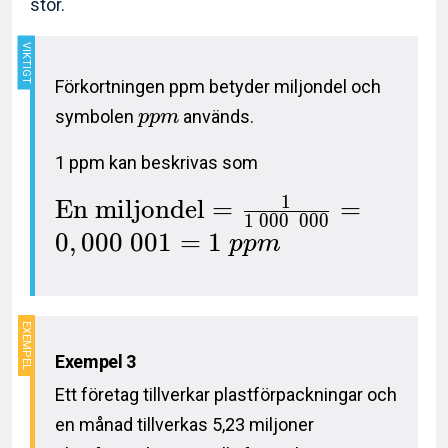
stor.
Förkortningen ppm betyder miljondel och
symbolen
används.
p
p
m
1 ppm kan beskrivas som
1
En miljondel
=
=
1
0
0
0
0
0
0
0
,
0
0
0
0
0
1
=
1
p
p
m
Exempel 3
Ett företag tillverkar plastförpackningar och
en månad tillverkas 5,23 miljoner