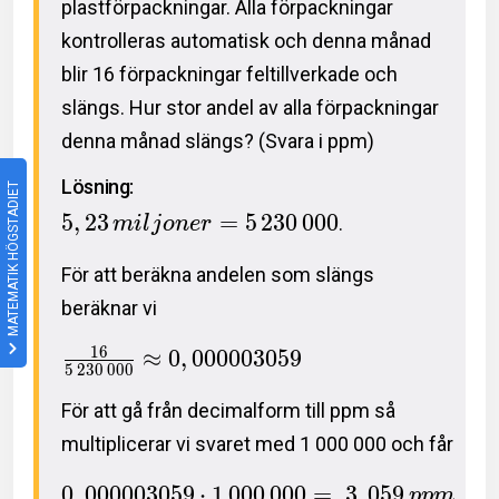
plastförpackningar. Alla förpackningar
kontrolleras automatisk och denna månad
blir 16 förpackningar feltillverkade och
slängs. Hur stor andel av alla förpackningar
denna månad slängs? (Svara i ppm)
Lösning:
MATEMATIK HÖGSTADIET
5
,
2
3
=
5
2
3
0
0
0
0
.
m
i
l
j
o
n
e
r
För att beräkna andelen som slängs
beräknar vi
1
6
≈
0
,
0
0
0
0
0
3
0
5
9
5
2
3
0
0
0
0
För att gå från decimalform till ppm så
multiplicerar vi svaret med 1 000 000 och får
0
,
0
0
0
0
0
3
0
5
9
⋅
1
0
0
0
0
0
0
=
3
,
0
5
9
p
p
m