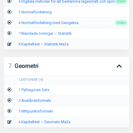
4
Digitala metoder för att bestämma lägesmått och spridningsmått
Gratis
5
Normalfördelning
6
Normalfördelning med Geogebra
Gratis
7
Blandade övningar – Statistik
8
Kapiteltest – Statistik Ma2a
7
Geometri
LEKTIONER
(
4
)
1
Pythagoras Sats
2
Avståndsformeln
3
Mittpunktsformeln
4
Kapiteltest – Geometri Ma2a