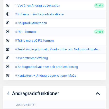
1
Vad är en Andragradsekvation
Gratis
2
Roten ur – Andragradsekvationer
3
Nollproduktmetoden
4
PQ – formeln
Gratis
5
Träna mera på PQ-formeln
6
Test-Lösningsformeln, Kvadratrots- och Nollproduktmetoden
7
Kvadratkomplettering
8
Andragradsekvationer och problemlösning
9
Kapiteltest – Andragradsekvationer Ma2a
4
Andragradsfunktioner
LEKTIONER
(
8
)