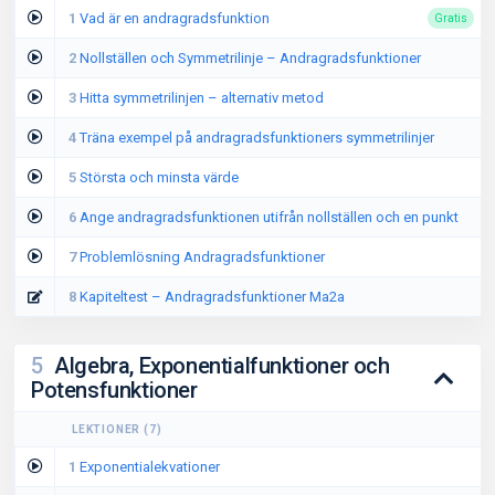
1
Vad är en andragradsfunktion
Gratis
2
Nollställen och Symmetrilinje – Andragradsfunktioner
3
Hitta symmetrilinjen – alternativ metod
4
Träna exempel på andragradsfunktioners symmetrilinjer
5
Största och minsta värde
6
Ange andragradsfunktionen utifrån nollställen och en punkt
7
Problemlösning Andragradsfunktioner
8
Kapiteltest – Andragradsfunktioner Ma2a
5
Algebra, Exponentialfunktioner och
Potensfunktioner
LEKTIONER
(
7
)
1
Exponentialekvationer