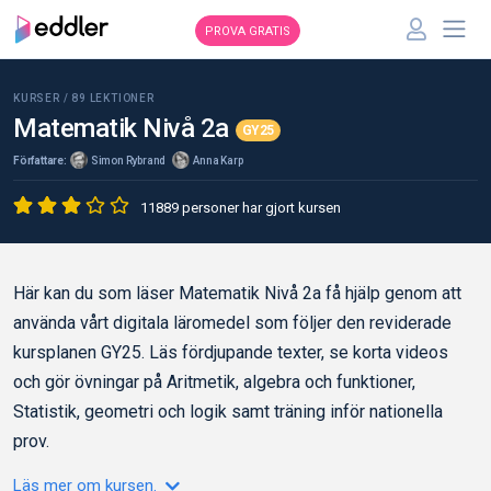
PROVA GRATIS
KURSER /
89
LEKTIONER
Matematik Nivå 2a
GY25
Författare:
Simon Rybrand
Anna Karp
11889 personer har gjort kursen
Här kan du som läser Matematik Nivå 2a få hjälp genom att
använda vårt digitala läromedel som följer den reviderade
kursplanen GY25. Läs fördjupande texter, se korta videos
och gör övningar på Aritmetik, algebra och funktioner,
Statistik, geometri och logik samt träning inför nationella
prov.
Läs mer om kursen.