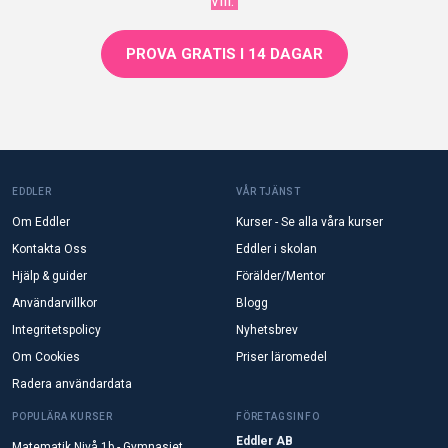
vill.
PROVA GRATIS I 14 DAGAR
EDDLER
VÅR TJÄNST
Om Eddler
Kurser - Se alla våra kurser
Kontakta Oss
Eddler i skolan
Hjälp & guider
Förälder/Mentor
Användarvillkor
Blogg
Integritetspolicy
Nyhetsbrev
Om Cookies
Priser läromedel
Radera användardata
POPULÄRA KURSER
FÖRETAGSINFO
Eddler AB
Matematik Nivå 1b - Gymnasiet