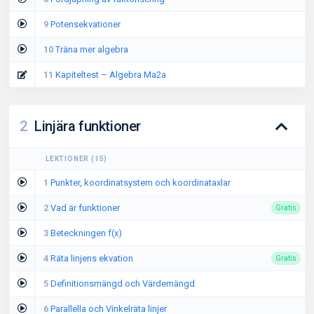
9
Potensekvationer
10
Träna mer algebra
11
Kapiteltest – Algebra Ma2a
2
Linjära funktioner
LEKTIONER
(
15
)
1
Punkter, koordinatsystem och koordinataxlar
2
Vad är funktioner
Gratis
3
Beteckningen f(x)
4
Räta linjens ekvation
Gratis
5
Definitionsmängd och Värdemängd
6
Parallella och Vinkelräta linjer