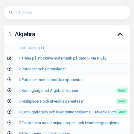
1
Algebra
LEKTIONER
(
11
)
1
Träna på att skriva matematik på dator - Ma Nivå2
2
Potenser och Potenslagar
3
Potenser med rationella exponenter
4
Kom igång med Algebra i kursen
Gratis
5
Multiplicera och utveckla parenteser
Gratis
6
Konjugatregeln och kvadreringsreglerna – utveckla uttryck
Gratis
7
Faktorisera med konjugatregeln och kvadreringsreglerna
8
Fördjupning av faktorisering