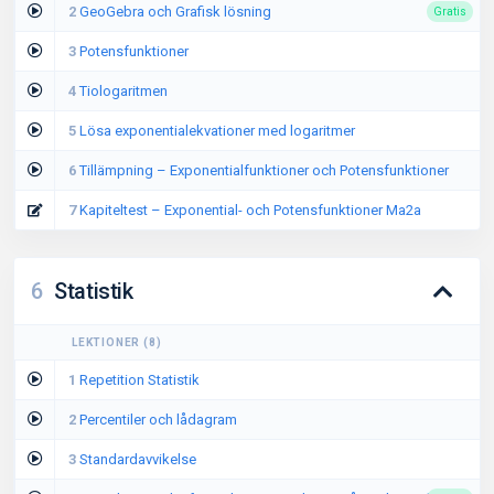
2
GeoGebra och Grafisk lösning
Gratis
3
Potensfunktioner
4
Tiologaritmen
5
Lösa exponentialekvationer med logaritmer
6
Tillämpning – Exponentialfunktioner och Potensfunktioner
7
Kapiteltest – Exponential- och Potensfunktioner Ma2a
6
Statistik
LEKTIONER
(
8
)
1
Repetition Statistik
2
Percentiler och lådagram
3
Standardavvikelse