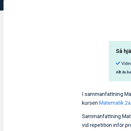
Så hjä
Video
Allt du b
I sammanfattning Mat
kursen
Matematik 2a
Sammanfattning Matemat
vid repetition inför p