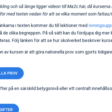
ling och så länge ligger videon till Ma2c här, då kurserna 
ör med texten nedan för att se vilka moment som fattas/i
änkarna i texten kommer du till lektioner med
övningsuppg
å de olika begreppen. På så sätt kan du fördjupa dig mer kr
teras. Följ länken för att se hur skolverket beskriver kur
n av kursen är att göra nationella prov som gjorts tidigare
LLA PROV
gifter på en särskild betygsnivå eller ett centralt innehål
GIFTER