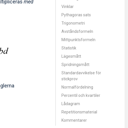
ltipliceras
med
Vinklar
Pythagoras sats
Trigonometri
Avståndsformeln
Mittpunktsformeln
Statistik
Lägesmått
Spridningsmått
Standardavvikelse för
stickprov
eglerna
Normalfördelning
Percentil och kvartiler
Lådagram
Repetitionsmaterial
Kommentarer