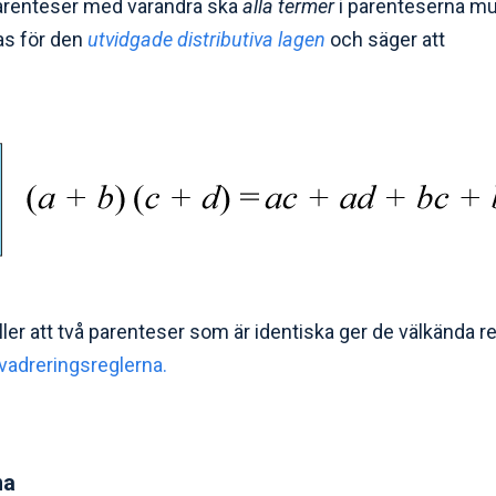
 parenteser med varandra ska
alla termer
i parenteserna mu
las för den
utvidgade distributiva lagen
och säger att
ller att två parenteser som är identiska ger de välkända r
vadreringsreglerna.
na