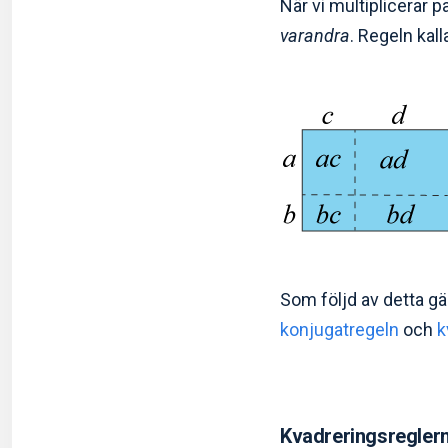
När vi multiplicerar
varandra
. Regeln kal
Som följd av detta gä
konjugatregeln
och
k
Kvadreringsregler