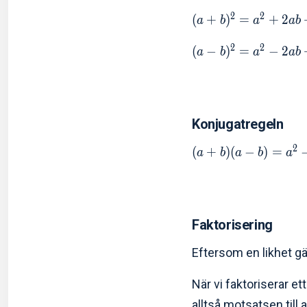
2
2
(
+
)
=
+
2
a
b
a
a
b
2
2
(
−
)
=
−
2
a
b
a
a
b
Konjugatregeln
2
(
+
)
(
−
)
=
a
b
a
b
a
Faktorisering
Eftersom en likhet gä
När vi faktoriserar et
alltså motsatsen till a