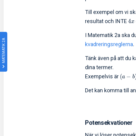
Till exempel om vi sk
resultat och INTE
4
x
I Matematik 2a ska 
MATEMATIK 2A
kvadreringsreglerna
.
Tänk även på att du k
dina termer.
Exempelvis är
(
−
a
b
Det kan komma till a
Potensekvationer
När vi löser potensek