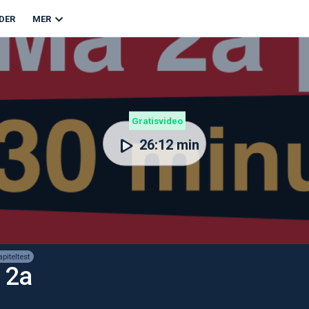
DER
MER
Gratisvideo
26:12 min
apiteltest
 2a