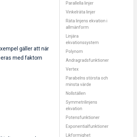
Parallella linjer
Vinkelräta linjer
Räta linjens ekvation i
allmänform
Linjära
ekvationssystem
 exempel gäller att när
Polynom
ceras med faktorn
Andragradsfunktioner
Vertex
Parabelns största och
minsta värde
Nollställen
Symmetrilinjens
ekvation
Potensfunktioner
Exponentialfunktioner
Likformighet