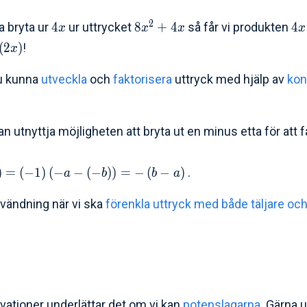
2
a bryta ur
4
ur uttrycket
8
+
4
så får vi produkten
4
x
x
x
x
(
2
)
!
x
du kunna
utveckla
och
faktorisera
uttryck med hjälp av
kon
an utnyttja möjligheten att bryta ut en minus etta för att
)
=
(
−
1
)
(
−
−
(
−
)
)
=
−
(
−
)
.
a
b
b
a
nvändning när vi ska
förenkla uttryck med både täljare o
vationer underlättar det om vi kan
potenslagarna
. Gärna u