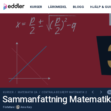
00:00
00:00
KURSER
LÄROMEDEL
BLOGG
HJÄLP & GUI
K
KURSER /
MATEMATIK 2A
/ CENTRALA BEGREPP MATEMATIK 2
Sammanfattning Matematik
Författare:
Anna Karp