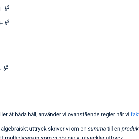
2
+
b
2
+
b
2
−
b
ller åt båda håll, använder vi ovanstående regler när vi
fak
t algebraiskt uttryck skriver vi om en
summa
till en
produk
tt multiplicera in som vi gör när vi utvecklar uttryck.