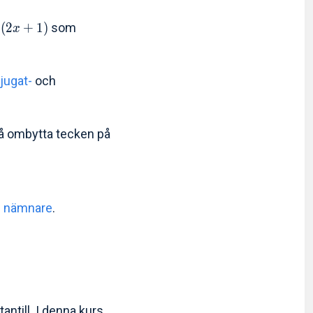
(
2
+
1
)
som
x
jugat-
och
 få ombytta tecken på
ch nämnare
.
tantill. I denna kurs