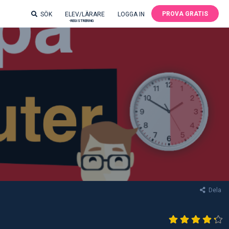
PROVA GRATIS
SÖK
ELEV/LÄRARE
LOGGA IN
-REGISTRERING
Dela