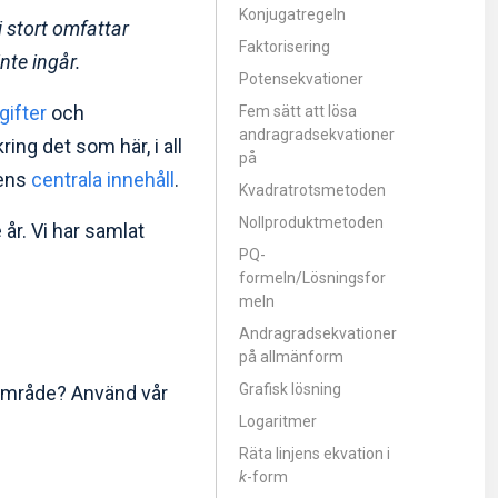
Konjugatregeln
i stort omfattar
Faktorisering
nte ingår.
Potensekvationer
ifter
och
Fem sätt att lösa
andragradsekvationer
ing det som här, i all
på
sens
centrala innehåll
.
Kvadratrotsmetoden
Nollproduktmetoden
 år. Vi har samlat
PQ-
formeln/Lösningsfor
meln
Andragradsekvationer
på allmänform
Grafisk lösning
lsområde? Använd vår
Logaritmer
Räta linjens ekvation i
k
-form