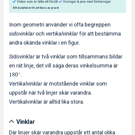
Inom geometri använder vi ofta begreppen
sidovinklar
och
vertikalvinklar
för att bestämma
andra okända vinklar i en figur.
Så hjälper Eddler dig:
Sidovinklar
är två vinklar som tillsammans bildar
Videor som är lätta att förstå
Övningar & prov med f
en rät linje, det vill säga deras vinkelsumma är
Allt du behöver för att klara av provet
∘
1
8
0
.
Vertikalvinklar
är motstående vinklar som
uppstår när två linjer skär varandra.
Vertikalvinklar är alltid lika stora.
Vinklar
Där linjer skär varandra uppstår ett antal olika