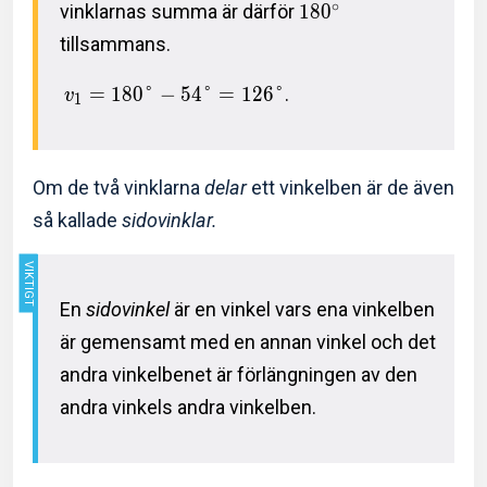
∘
vinklarnas summa är därför
1
8
0
tillsammans.
=
1
8
0
°
−
5
4
°
=
1
2
6
°
.
v
1
Om de två vinklarna
delar
ett vinkelben är de även
så kallade
sidovinklar.
En
sidovinkel
är en vinkel vars ena vinkelben
är gemensamt med en annan vinkel och det
andra vinkelbenet är förlängningen av den
andra vinkels andra vinkelben.