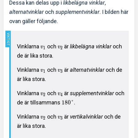
Dessa kan delas upp i
likbelägna vinklar
,
alternatvinklar
och
supplementvinklar
. I bilden här
ovan gäller följande.
Vinklarna
och
är
likbelägna vinklar
och
v
v
1
2
de är lika stora.
Vinklarna
och
är
alternatvinklar
och de
v
v
1
3
är lika stora.
Vinklarna
och
är
supplementvinklar
och
v
v
2
4
de är tillsammans
1
8
0
°
.
Vinklarna
och
är
vertikalvinklar
och de
v
v
2
3
är lika stora.