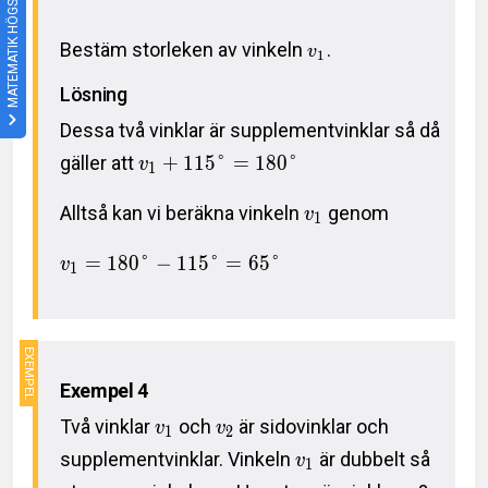
MATEMATIK HÖGSTADIET
Bestäm storleken av vinkeln
.
v
1
Lösning
Dessa två vinklar är supplementvinklar så då
gäller att
+
1
1
5
°
=
1
8
0
°
v
1
Alltså kan vi beräkna vinkeln
genom
v
1
=
1
8
0
°
−
1
1
5
°
=
6
5
°
v
1
Exempel 4
Två vinklar
och
är sidovinklar och
v
v
1
2
supplementvinklar. Vinkeln
är dubbelt så
v
1