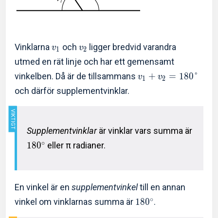
Vinklarna
och
ligger bredvid varandra
v
v
1
2
utmed en rät linje och har ett gemensamt
vinkelben. Då är de tillsammans
+
=
1
8
0
°
v
v
1
2
och därför supplementvinklar.
Supplementvinklar
är vinklar vars summa är
∘
1
8
0
eller π radianer.
En vinkel är en
supplementvinkel
till en annan
∘
vinkel om vinklarnas summa är
1
8
0
.