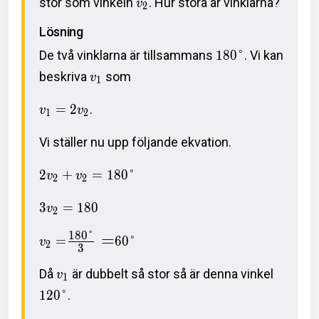
stor som vinkeln
. Hur stora är vinklarna?
v
2
Lösning
De två vinklarna är tillsammans
1
8
0
°
. Vi kan
beskriva
som
v
1
=
2
.
v
v
1
2
Vi ställer nu upp följande ekvation.
2
+
=
1
8
0
°
v
v
2
2
3
=
1
8
0
v
2
1
8
0
°
=
=
6
0
°
v
2
3
Då
är dubbelt så stor så är denna vinkel
v
1
1
2
0
°
.