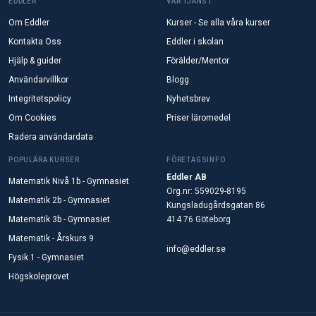
EDDLER
VÅR TJÄNST
Om Eddler
Kurser - Se alla våra kurser
Kontakta Oss
Eddler i skolan
Hjälp & guider
Förälder/Mentor
Användarvillkor
Blogg
Integritetspolicy
Nyhetsbrev
Om Cookies
Priser läromedel
Radera användardata
POPULÄRA KURSER
FÖRETAGSINFO
Eddler AB
Matematik Nivå 1b - Gymnasiet
Org.nr: 559029-8195
Matematik 2b - Gymnasiet
Kungsladugårdsgatan 86
Matematik 3b - Gymnasiet
414 76 Göteborg
Matematik - Årskurs 9
info@eddler.se
Fysik 1 - Gymnasiet
Högskoleprovet