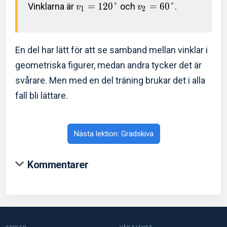
Vinklarna är
=
1
2
0
°
och
=
6
0
°
.
v
v
1
2
En del har lätt för att se samband mellan vinklar i
geometriska figurer, medan andra tycker det är
svårare. Men med en del träning brukar det i alla
fall bli lättare.
Nästa lektion: Gradskiva
Kommentarer