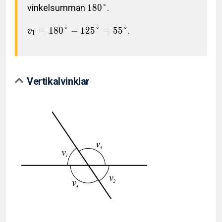
vinkelsumman
1
8
0
°
.
=
1
8
0
°
−
1
2
5
°
=
5
5
°
.
v
1
Vertikalvinklar