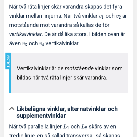
När två räta linjer skär varandra skapas det fyra
vinklar mellan linjerna. När två vinklar
och
är
v
v
1
2
motstående mot varandra så kallas de för
vertikalvinklar
. De är då lika stora. I bilden ovan är
även
och
vertikalvinklar.
v
v
3
4
Vertikalvinklar är de
motstående
vinklar som
bildas när två räta linjer skär varandra.
Likbelägna vinklar, alternatvinklar och
supplementvinklar
När två parallella linjer
och
skärs av en
L
L
1
2
tredje linje, en så kallad transversal, så skapas