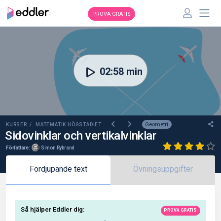
PROVA GRATIS
00:00
02:58 min
Geometri
KURSER /
MATEMATIK HÖGSTADIET
Sidovinklar och vertikalvinklar
Författare:
Simon Rybrand
Fördjupande text
Övningsuppgifter