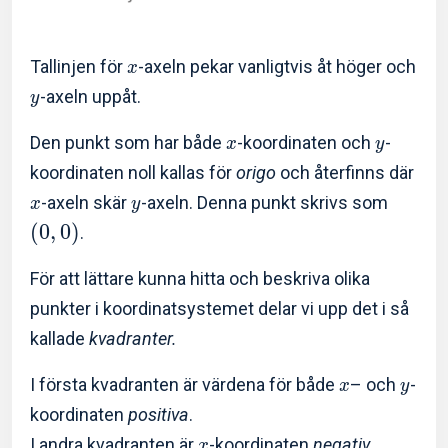
Tallinjen för
-axeln pekar vanligtvis åt höger och
x
-axeln uppåt.
y
Den punkt som har både
-koordinaten och
-
x
y
koordinaten noll kallas för
origo
och återfinns där
-axeln skär
-axeln. Denna punkt skrivs som
x
y
(
0
,
0
)
.
För att lättare kunna hitta och beskriva olika
punkter i koordinatsystemet delar vi upp det i så
kallade
kvadranter.
I första kvadranten är värdena för både
– och
-
x
y
koordinaten
positiva
.
I andra kvadranten är
-koordinaten
negativ,
x