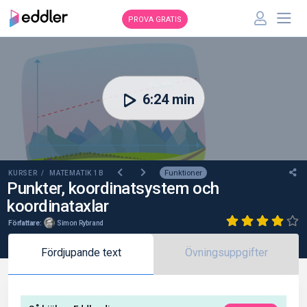
PROVA GRATIS
00:00
6:24 min
Funktioner
KURSER /
MATEMATIK 1B
Punkter, koordinatsystem och
koordinataxlar
Författare:
Simon Rybrand
Fördjupande text
Övningsuppgifter