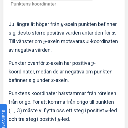
Ju längre åt höger från
-axeln punkten befinner
y
sig, desto större positiva värden antar den för
.
x
Till vänster om
-axeln motsvaras
-koordinaten
y
x
av negativa värden.
Punkter ovanför
-axeln har positiva
-
x
y
koordinater, medan de är negativa om punkten
befinner sig under
-axeln.
x
Punktens koordinater härstammar från rörelsen
från origo. För att komma från origo till punkten
(
1
,
3
)
måste vi flytta oss ett steg i positivt
-led
x
MATEMATIK 1B
och tre steg i positivt
-led.
y