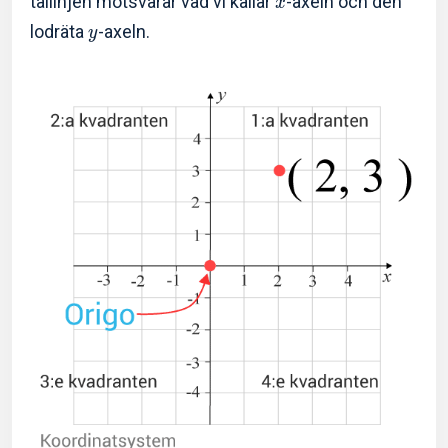
tallinjen motsvarar vad vi kallar
-axeln och den
x
lodräta
-axeln.
y