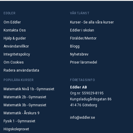
EDDLER
VÅR TJÄNST
Om Eddler
Kurser - Se alla våra kurser
Kontakta Oss
Eddler i skolan
Hjälp & guider
Förälder/Mentor
Användarvillkor
Blogg
Integritetspolicy
Nyhetsbrev
Om Cookies
Priser läromedel
Radera användardata
POPULÄRA KURSER
FÖRETAGSINFO
Eddler AB
Matematik Nivå 1b - Gymnasiet
Org.nr: 559029-8195
Matematik 2b - Gymnasiet
Kungsladugårdsgatan 86
Matematik 3b - Gymnasiet
414 76 Göteborg
Matematik - Årskurs 9
info@eddler.se
Fysik 1 - Gymnasiet
Högskoleprovet