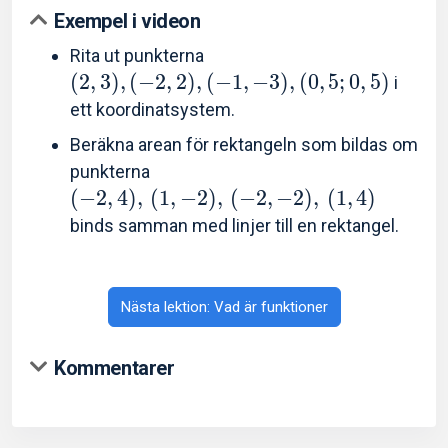
Exempel i videon
Rita ut punkterna
(
2
,
3
)
,
(
−
2
,
2
)
,
(
−
1
,
−
3
)
,
(
0
,
5
;
0
,
5
)
i
ett koordinatsystem.
Beräkna arean för rektangeln som bildas om
punkterna
(
−
2
,
4
)
,
(
1
,
−
2
)
,
(
−
2
,
−
2
)
,
(
1
,
4
)
binds samman med linjer till en rektangel.
Nästa lektion: Vad är funktioner
Kommentarer