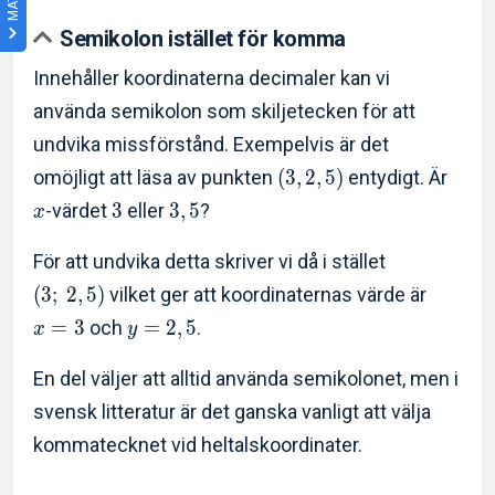
Semikolon istället för komma
Innehåller koordinaterna decimaler kan vi
använda semikolon som skiljetecken för att
undvika missförstånd. Exempelvis är det
omöjligt att läsa av punkten
(
3
,
2
,
5
)
entydigt. Är
-värdet
3
eller
3
,
5
?
x
För att undvika detta skriver vi då i stället
(
3
;
2
,
5
)
vilket ger att koordinaternas värde är
=
3
och
=
2
,
5
.
x
y
En del väljer att alltid använda semikolonet, men i
svensk litteratur är det ganska vanligt att välja
kommatecknet vid heltalskoordinater.