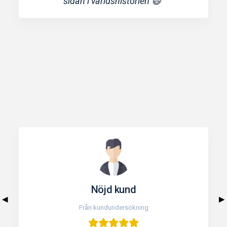
sidan i världshistorien 😄”
Nöjd kund
◀
▶
Från kundundersökning