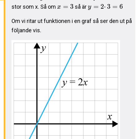
=
3
=
2
⋅
3
=
6
stor som x. Så om
så är
x
y
Om vi ritar ut funktionen i en graf så ser den ut på
följande vis.