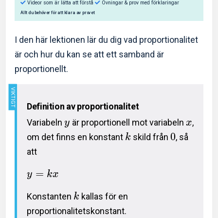
I den här lektionen lär du dig vad proportionalitet
är och hur du kan se att ett samband är
proportionellt.
Så hjälper Eddler dig:
Videor som är lätta att förstå
Övningar & prov med f
Definition av proportionalitet
Allt du behöver för att klara av provet
Variabeln
är proportionell mot variabeln
,
y
x
0
om det finns en konstant
skild från
, så
k
att
=
y
k
x
Konstanten
kallas för en
k
proportionalitetskonstant.