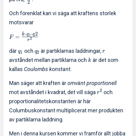
2
Och förenklat kan vi säga att kraftens storlek
motsvarar
⋅
⋅
2
k
q
q
1
=
F
2
r
där
och
är partiklarnas laddningar,
q
q
r
1
2
avståndet mellan partiklarna och
är det som
k
kallas
Coulombs konstant.
Man säger att kraften är
omvänt proportionell
2
mot avståndet i kvadrat, det vill säga
och
r
proportionalitetskonstanten är här
Columbuskonstant multiplicerat mer produkten
av partiklarna laddning.
Men i denna kursen kommer vi framför allt jobba