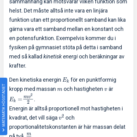
sammanhang kan motsvarar vilken funktion som
helst. Det måste alltså inte vara en linjära
funktion utan ett proportionellt samband kan lika
gärna vara ett samband mellan en konstant och
en potensfunktion. Exempelvis kommer du i
fysiken på gymnasiet stöta på detta i samband
med så kallad
kinetisk energi
och beräkningar av
krafter.
Den kinetiska energin
för en punktformig
E
k
MATEMATIK HÖGSTADIET
kropp med massan
och hastigheten
är
m
v
2
m
v
=
.
E
k
2
Energin är alltså proportionell mot hastigheten i
2
kvadrat, det vill säga
och
v
proportionalitetskonstanten är här massan delat
m
på två,
.