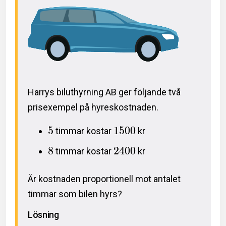
Harrys biluthyrning AB ger följande två
prisexempel på hyreskostnaden.
5
1
5
0
0
timmar kostar
kr
8
2
4
0
0
timmar kostar
kr
Är kostnaden proportionell mot antalet
timmar som bilen hyrs?
Lösning