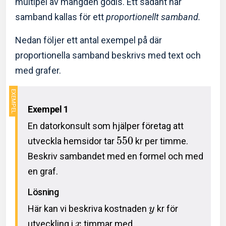
multipel av mängden godis. Ett sådant här
samband kallas för ett
proportionellt samband.
Nedan följer ett antal exempel på där
proportionella samband beskrivs med text och
med grafer.
Exempel 1
En datorkonsult som hjälper företag att
5
5
0
utveckla hemsidor tar
kr per timme.
Beskriv sambandet med en formel och med
en graf.
Lösning
Här kan vi beskriva kostnaden
kr för
y
utveckling i
timmar med
x