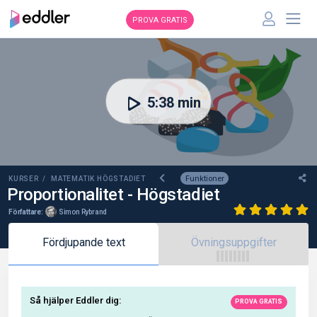
PROVA GRATIS
00:00
5:38 min
Funktioner
KURSER /
MATEMATIK HÖGSTADIET
Proportionalitet - Högstadiet
Författare:
Simon Rybrand
Fördjupande text
Övningsuppgifter