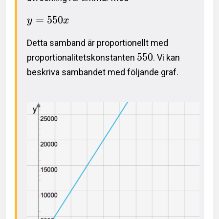
=
5
5
0
y
x
Detta samband är proportionellt med
5
5
0
proportionalitetskonstanten
. Vi kan
beskriva sambandet med följande graf.