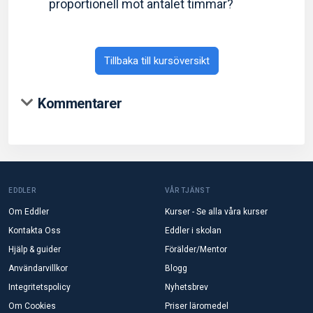
proportionell mot antalet timmar?
Tillbaka till kursöversikt
Kommentarer
EDDLER
VÅR TJÄNST
Om Eddler
Kurser - Se alla våra kurser
Kontakta Oss
Eddler i skolan
Hjälp & guider
Förälder/Mentor
Användarvillkor
Blogg
Integritetspolicy
Nyhetsbrev
Om Cookies
Priser läromedel