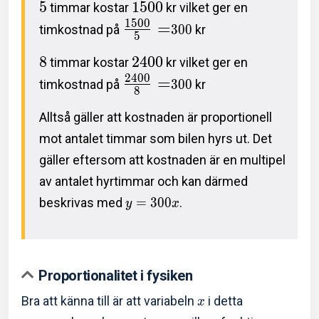
5
1
5
0
0
timmar kostar
kr vilket ger en
1
5
0
0
=
timkostnad på
3
0
0
kr
5
8
2
4
0
0
timmar kostar
kr vilket ger en
2
4
0
0
=
timkostnad på
3
0
0
kr
8
Alltså gäller att kostnaden är proportionell
mot antalet timmar som bilen hyrs ut. Det
gäller eftersom att kostnaden är en multipel
av antalet hyrtimmar och kan därmed
beskrivas med
=
3
0
0
.
y
x
Proportionalitet i fysiken
Bra att känna till är att variabeln
i detta
x