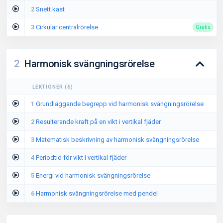
2
Snett kast
3
Cirkulär centralrörelse
Gratis
2
Harmonisk svängningsrörelse
LEKTIONER
(
6
)
1
Grundläggande begrepp vid harmonisk svängningsrörelse
2
Resulterande kraft på en vikt i vertikal fjäder
3
Matematisk beskrivning av harmonisk svängningsrörelse
4
Periodtid för vikt i vertikal fjäder
5
Energi vid harmonisk svängningsrörelse
6
Harmonisk svängningsrörelse med pendel