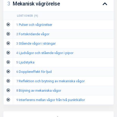
3
Mekanisk vågrörelse
LEKTIONER
(
9
)
1
Pulser och vågrörelser
2
Fortskridande vågor
3
Stående vågor i strängar
4
Ljudvågor och stående vågor i pipor
5
Ljudstyrka
6
Dopplereffekt för ljud
7
Reflektion och brytning av mekaniska vågor
8
Böjning av mekaniska vågor
9
Interferens mellan vågor från två punktkällor