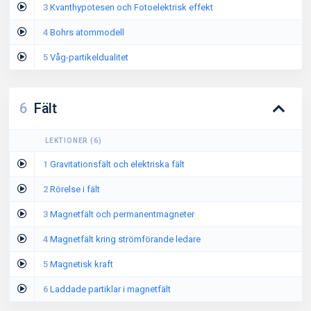
3
Kvanthypotesen och Fotoelektrisk effekt
4
Bohrs atommodell
5
Våg-partikeldualitet
6
Fält
LEKTIONER
(
6
)
1
Gravitationsfält och elektriska fält
2
Rörelse i fält
3
Magnetfält och permanentmagneter
4
Magnetfält kring strömförande ledare
5
Magnetisk kraft
6
Laddade partiklar i magnetfält