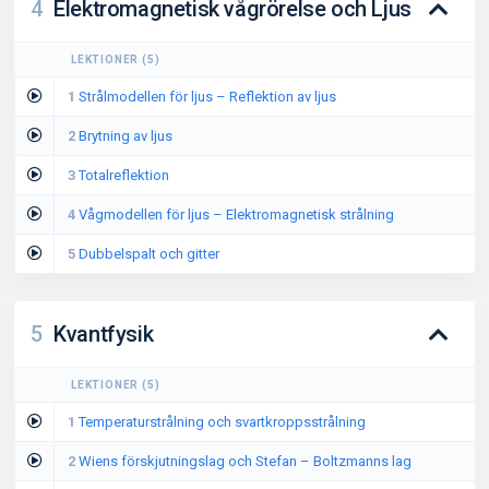
4
Elektromagnetisk vågrörelse och Ljus
LEKTIONER
(
5
)
1
Strålmodellen för ljus – Reflektion av ljus
2
Brytning av ljus
3
Totalreflektion
4
Vågmodellen för ljus – Elektromagnetisk strålning
5
Dubbelspalt och gitter
5
Kvantfysik
LEKTIONER
(
5
)
1
Temperaturstrålning och svartkroppsstrålning
2
Wiens förskjutningslag och Stefan – Boltzmanns lag