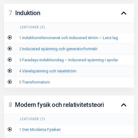
7
Induktion
LEKTIONER
(
5
)
1
Induktionsfenomenet och inducerad ström – Lenz lag
2
Inducerad spänning och generatorformeln
3
Faradays Induktionslag – Inducerad spänning i spolar
4
Växelspänning och växelström
5
Transformatorn
8
Modern fysik och relativitetsteori
LEKTIONER
(
7
)
1
Den Moderna Fysiken