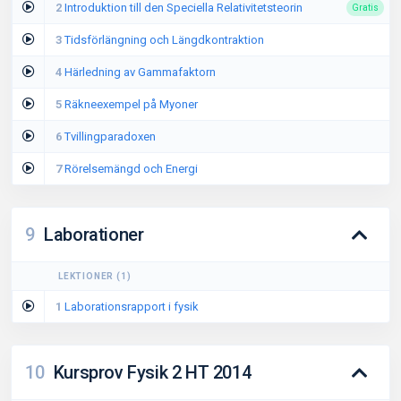
2
Introduktion till den Speciella Relativitetsteorin
Gratis
3
Tidsförlängning och Längdkontraktion
4
Härledning av Gammafaktorn
5
Räkneexempel på Myoner
6
Tvillingparadoxen
7
Rörelsemängd och Energi
9
Laborationer
LEKTIONER
(
1
)
1
Laborationsrapport i fysik
10
Kursprov Fysik 2 HT 2014