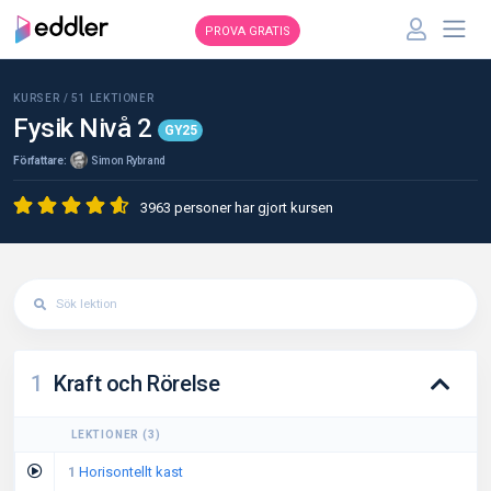
PROVA GRATIS
KURSER /
51
LEKTIONER
Fysik Nivå 2
GY25
Författare:
Simon Rybrand
3963 personer har gjort kursen
1
Kraft och Rörelse
LEKTIONER
(
3
)
1
Horisontellt kast