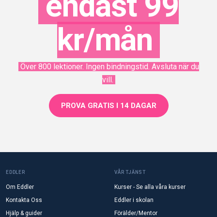
endast 99
kr/mån
Över 800 lektioner. Ingen bindningstid. Avsluta när du
vill.
PROVA GRATIS I 14 DAGAR
EDDLER
VÅR TJÄNST
Om Eddler
Kurser - Se alla våra kurser
Kontakta Oss
Eddler i skolan
Hjälp & guider
Förälder/Mentor