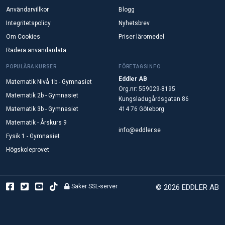
Användarvillkor
Blogg
Integritetspolicy
Nyhetsbrev
Om Cookies
Priser läromedel
Radera användardata
POPULÄRA KURSER
FÖRETAGSINFO
Eddler AB
Matematik Nivå 1b - Gymnasiet
Org.nr: 559029-8195
Matematik 2b - Gymnasiet
Kungsladugårdsgatan 86
Matematik 3b - Gymnasiet
414 76 Göteborg
Matematik - Årskurs 9
info@eddler.se
Fysik 1 - Gymnasiet
Högskoleprovet
Säker SSL-server
© 2026 EDDLER AB