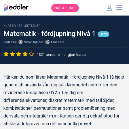
PROVA GRATIS
KURSER /
59
LEKTIONER
Matematik - fördjupning Nivå 1
GY25
Författare:
Simon Rybrand
Anna Karp
1321 personer har gjort kursen
Här kan du som läser Matematik - fördjupning Nivå 1 få hjälp
genom att använda vårt digitala läromedel som följer den
reviderade kursplanen GY25. Lär dig om
differentialekvationer, diskret matematik med talföljder,
kombinationer, permutationer samt problemlösning med
derivata och integraler m.m. Kursen ger dig också stöd för
att klara delproven och det nationella provet.