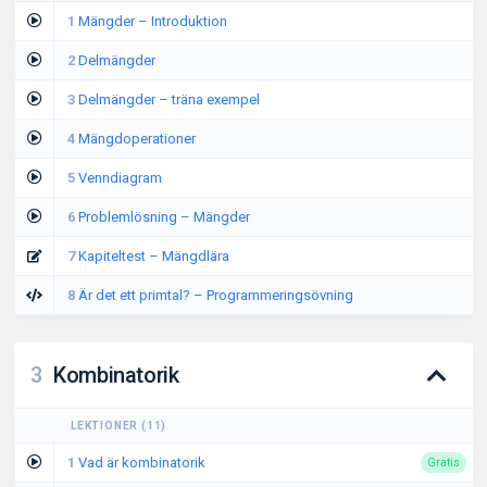
1
Mängder – Introduktion
2
Delmängder
3
Delmängder – träna exempel
4
Mängdoperationer
5
Venndiagram
6
Problemlösning – Mängder
7
Kapiteltest – Mängdlära
8
Är det ett primtal? – Programmeringsövning
3
Kombinatorik
LEKTIONER
(
11
)
1
Vad är kombinatorik
Gratis