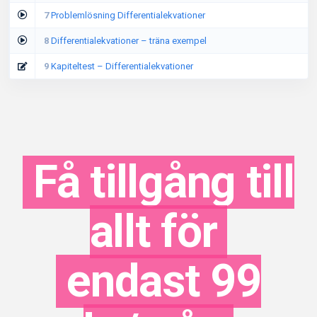
7
Problemlösning Differentialekvationer
8
Differentialekvationer – träna exempel
9
Kapiteltest – Differentialekvationer
Få tillgång till
allt för
endast 99