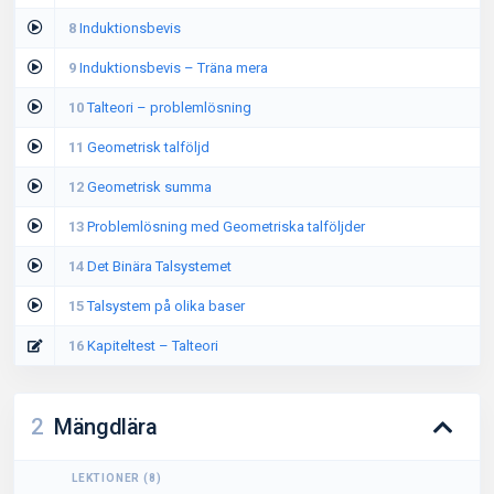
8
Induktionsbevis
9
Induktionsbevis – Träna mera
10
Talteori – problemlösning
11
Geometrisk talföljd
12
Geometrisk summa
13
Problemlösning med Geometriska talföljder
14
Det Binära Talsystemet
15
Talsystem på olika baser
16
Kapiteltest – Talteori
2
Mängdlära
LEKTIONER
(
8
)