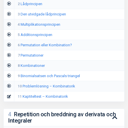
2
Lådprincipen
3
Den utvidgade lådprincipen
4
Multiplikationsprincipen
5
Additionsprincipen
6
Permutation eller Kombination?
7
Permutationer
8
Kombinationer
9
Binomialsatsen och Pascals triangel
10
Problemlösning – Kombinatorik
11
Kaptiteltest – Kombinatorik
4
Repetition och breddning av derivata och
Integraler