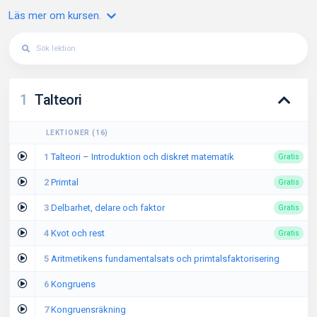
Läs mer om kursen.
1
Talteori
LEKTIONER
(
16
)
1
Talteori – Introduktion och diskret matematik
Gratis
2
Primtal
Gratis
3
Delbarhet, delare och faktor
Gratis
4
Kvot och rest
Gratis
5
Aritmetikens fundamentalsats och primtalsfaktorisering
6
Kongruens
7
Kongruensräkning