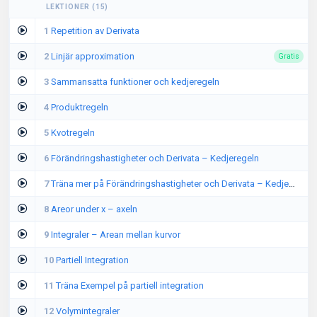
LEKTIONER
(
15
)
1
Repetition av Derivata
2
Linjär approximation
Gratis
3
Sammansatta funktioner och kedjeregeln
4
Produktregeln
5
Kvotregeln
6
Förändringshastigheter och Derivata – Kedjeregeln
7
Träna mer på Förändringshastigheter och Derivata – Kedjeregeln
8
Areor under x – axeln
9
Integraler – Arean mellan kurvor
10
Partiell Integration
11
Träna Exempel på partiell integration
12
Volymintegraler