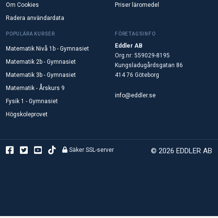
Om Cookies
Priser läromedel
Radera användardata
POPULÄRA KURSER
FÖRETAGSINFO
Eddler AB
Matematik Nivå 1b - Gymnasiet
Org.nr: 559029-8195
Matematik 2b - Gymnasiet
Kungsladugårdsgatan 86
Matematik 3b - Gymnasiet
414 76 Göteborg
Matematik - Årskurs 9
info@eddler.se
Fysik 1 - Gymnasiet
Högskoleprovet
Säker SSL-server
© 2026 EDDLER AB