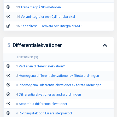
13
Träna mer på Skivmetoden
14
Volymintegraler och Cylindriska skal
15
Kapiteltest – Derivata och Integraler MA5
5
Differentialekvationer
LEKTIONER
(
9
)
1
Vad är en differentialekvation?
2
Homogena differentialekvationer av första ordningen
3
Inhomogena Differentialekvationer av första ordningen
4
Differentialekvationer av andra ordningen
5
Separabla differentialekvationer
6
Riktningsfält och Eulers stegmetod