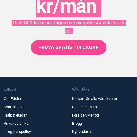
kr/mån
Över 800 lektioner. Ingen bindningstid. Avsluta när du
vill.
PROVA GRATIS I 14 DAGAR
EDDLER
VÅR TJÄNST
Om Eddler
Kurser - Se alla våra kurser
Kontakta Oss
Eddler i skolan
Hjälp & guider
Förälder/Mentor
Användarvillkor
Blogg
Integritetspolicy
Nyhetsbrev