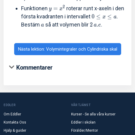
2
Funktionen
=
roterar runt x-axeln i den
y
x
första kvadranten i intervallet
0
≤
≤
.
x
a
Bestäm
så att volymen blir
2
.
.
a
a
e
Nästa lektion: Volymintegraler och Cylindriska skal
Kommentarer
EDDLER
VÅR TJÄNST
Om Eddler
Kurser - Se alla våra kurser
Kontakta Oss
Eddler i skolan
Hjälp & guider
Förälder/Mentor