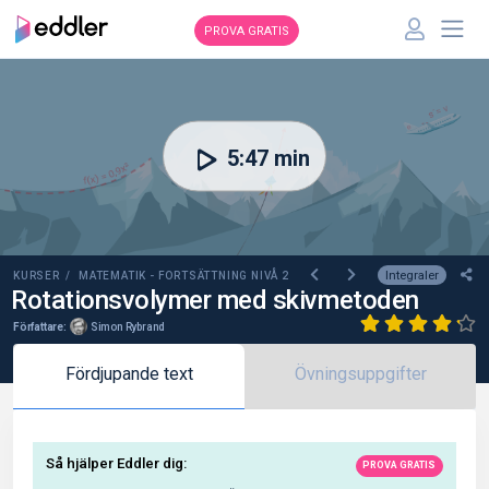
PROVA GRATIS
00:00
5:47 min
Integraler
KURSER /
MATEMATIK - FORTSÄTTNING NIVÅ 2
Rotationsvolymer med skivmetoden
Författare:
Simon Rybrand
Fördjupande text
Övningsuppgifter