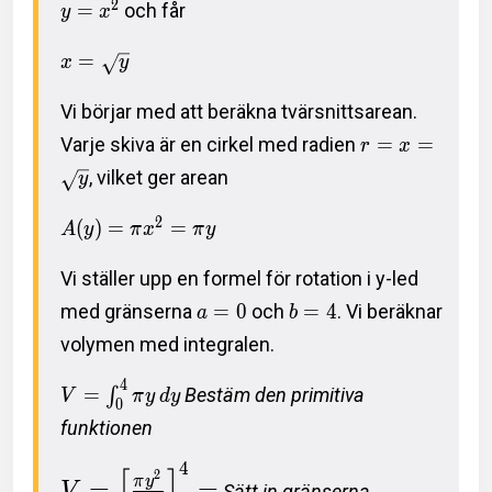
2
=
och får
y
x
=
x
y
Vi börjar med att beräkna tvärsnittsarean.
Varje skiva är en cirkel med radien
=
=
r
x
, vilket ger arean
y
2
(
)
=
=
A
y
π
x
π
y
Vi ställer upp en formel för rotation i y-led
med gränserna
=
0
och
=
4
. Vi beräknar
a
b
volymen med integralen.
4
=
Bestäm den primitiva
∫
V
π
y
d
y
0
funktionen
4
[
]
2
π
y
=
=
V
Sätt in gränserna