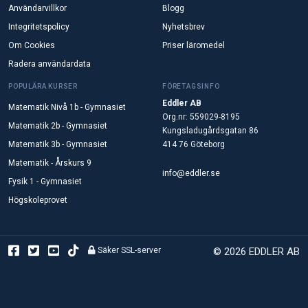
Användarvillkor
Blogg
Integritetspolicy
Nyhetsbrev
Om Cookies
Priser läromedel
Radera användardata
POPULÄRA KURSER
FÖRETAGSINFO
Eddler AB
Matematik Nivå 1b - Gymnasiet
Org.nr: 559029-8195
Matematik 2b - Gymnasiet
Kungsladugårdsgatan 86
Matematik 3b - Gymnasiet
414 76 Göteborg
Matematik - Årskurs 9
info@eddler.se
Fysik 1 - Gymnasiet
Högskoleprovet
Säker SSL-server
© 2026 EDDLER AB