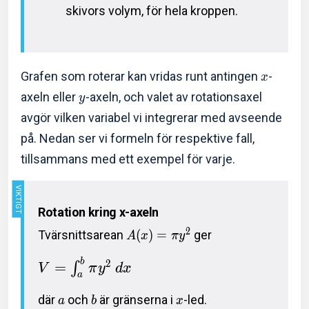
skivors volym, för hela kroppen.
Grafen som roterar kan vridas runt antingen
-
x
axeln eller
-axeln, och valet av rotationsaxel
y
avgör vilken variabel vi integrerar med avseende
på. Nedan ser vi formeln för respektive fall,
tillsammans med ett exempel för varje.
Rotation kring x-axeln
2
Tvärsnittsarean
(
)
=
ger
A
x
π
y
b
2
=
∫
V
π
y
d
x
a
där
och
är gränserna i
-led.
a
b
x