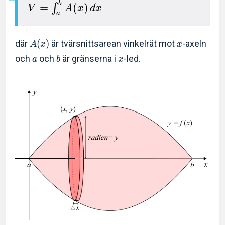
b
=
(
)
∫
V
A
x
d
x
a
där
(
)
är tvärsnittsarean vinkelrät mot
-axeln
A
x
x
och
och
är gränserna i
-led.
a
b
x