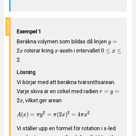
Exempel 1
Beräkna volymen som bildas då linjen
=
y
2
roterar kring
-axeln i intervallet
0
≤
≤
x
x
x
2
.
Lösning
Vi börjar med att beräkna tvärsnittsarean.
Varje skiva är en cirkel med radien
=
=
r
y
2
, vilket ger arean
x
2
2
2
(
)
=
=
(
2
)
=
4
A
x
π
y
π
x
π
x
Vi ställer upp en formel för rotation i x-led