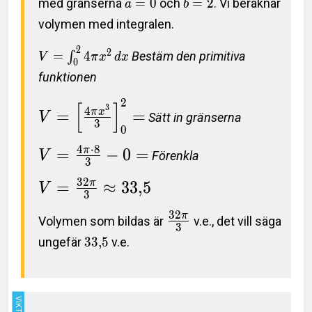
med gränserna
=
0
och
=
2
. Vi beräknar
a
b
volymen med integralen.
2
2
=
4
Bestäm den primitiva
∫
V
π
x
d
x
0
funktionen
2
[
]
3
4
=
=
π
x
V
Sätt in gränserna
3
0
4
⋅
8
=
−
0
=
π
V
Förenkla
3
3
2
=
≈
3
3
,
5
π
V
3
3
2
π
Volymen som bildas är
v.e., det vill säga
3
ungefär
3
3
,
5
v.e.