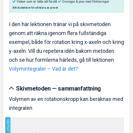
I den här lektionen tränar vi på skivmetoden
genom att räkna igenom flera fullständiga
exempel, både för rotation kring x-axeln och kring
Så hjälper Eddler dig:
y-axeln. Vill du repetera idén bakom metoden
Videor som är lätta att förstå
Övningar & prov med f
och se hur formlerna härleds, gå till lektionen
Volymintegraler – Vad är det?
Allt du behöver för att klara av provet
Skivmetoden — sammanfattning
Volymen av en rotationskropp kan beräknas med
integralen