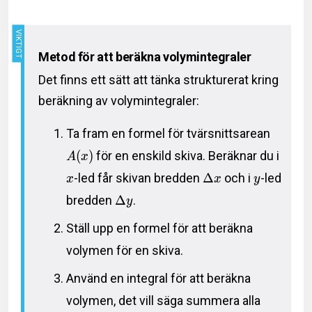
Metod för att beräkna volymintegraler
Det finns ett sätt att tänka strukturerat kring
beräkning av volymintegraler:
Ta fram en formel för tvärsnittsarean
(
)
för en enskild skiva. Beräknar du i
A
x
-led får skivan bredden
Δ
och i
-led
x
x
y
bredden
Δ
.
y
Ställ upp en formel för att beräkna
volymen för en skiva.
Använd en integral för att beräkna
volymen, det vill säga summera alla