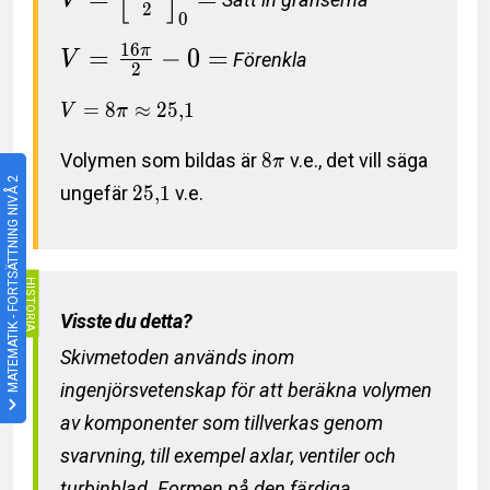
2
0
1
6
=
−
0
=
π
V
Förenkla
2
=
8
≈
2
5
,
1
V
π
Volymen som bildas är
8
v.e., det vill säga
π
MATEMATIK - FORTSÄTTNING NIVÅ 2
ungefär
2
5
,
1
v.e.
Visste du detta?
Skivmetoden används inom
ingenjörsvetenskap för att beräkna volymen
av komponenter som tillverkas genom
svarvning, till exempel axlar, ventiler och
turbinblad. Formen på den färdiga