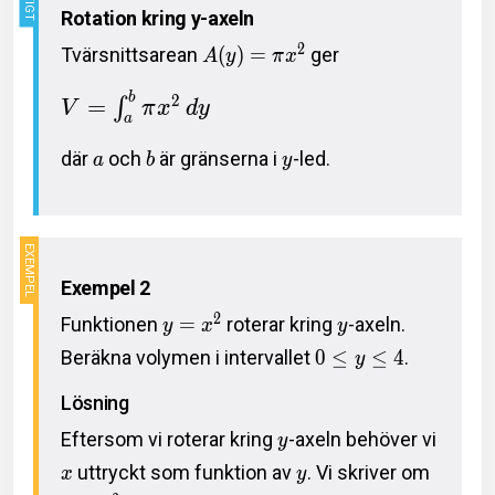
Rotation kring y-axeln
2
Tvärsnittsarean
(
)
=
ger
A
y
π
x
b
2
=
∫
V
π
x
d
y
a
där
och
är gränserna i
-led.
a
b
y
Exempel 2
2
Funktionen
=
roterar kring
-axeln.
y
x
y
Beräkna volymen i intervallet
0
≤
≤
4
.
y
Lösning
Eftersom vi roterar kring
-axeln behöver vi
y
uttryckt som funktion av
. Vi skriver om
x
y