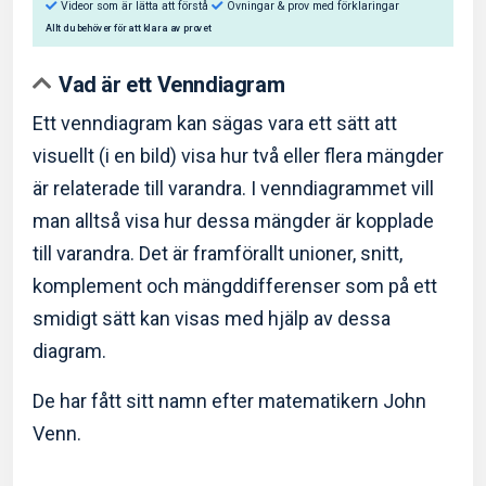
Vad är ett Venndiagram
Ett venndiagram kan sägas vara ett sätt att
visuellt (i en bild) visa hur två eller flera mängder
Så hjälper Eddler dig:
är relaterade till varandra. I venndiagrammet vill
Videor som är lätta att förstå
Övningar & prov med f
man alltså visa hur dessa mängder är kopplade
Allt du behöver för att klara av provet
till varandra. Det är framförallt unioner, snitt,
komplement och mängddifferenser som på ett
smidigt sätt kan visas med hjälp av dessa
diagram.
De har fått sitt namn efter matematikern John
Venn.