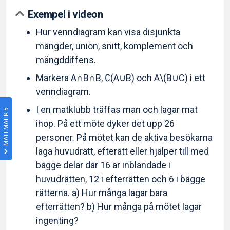
Exempel i videon
Hur venndiagram kan visa disjunkta
mängder, union, snitt, komplement och
mängddiffens.
Markera A∩B∩B, ∁(A∪B) och A\(B∪C) i ett
venndiagram.
I en matklubb träffas man och lagar mat
MATEMATIK 5
ihop. På ett möte dyker det upp 26
personer. På mötet kan de aktiva besökarna
laga huvudrätt, efterätt eller hjälper till med
bägge delar där 16 är inblandade i
huvudrätten, 12 i efterrätten och 6 i bägge
rätterna. a) Hur många lagar bara
efterrätten? b) Hur många på mötet lagar
ingenting?