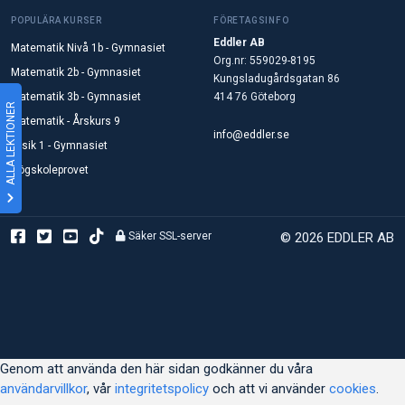
POPULÄRA KURSER
FÖRETAGSINFO
Eddler AB
Matematik Nivå 1b - Gymnasiet
Org.nr: 559029-8195
Matematik 2b - Gymnasiet
Kungsladugårdsgatan 86
Matematik 3b - Gymnasiet
414 76 Göteborg
ALLA LEKTIONER
Matematik - Årskurs 9
info@eddler.se
Fysik 1 - Gymnasiet
Högskoleprovet
Säker SSL-server
© 2026 EDDLER AB
Genom att använda den här sidan godkänner du våra
användarvillkor
, vår
integritetspolicy
och att vi använder
cookies
.