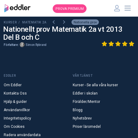
PROVA PREMIUM
Nationella prov
KURSER /
MATEMATIK 2A
Nationellt prov Matematik 2a vt 2013
Del B och C
Författare:
Simon Rybrand
EDDLER
VÅR TJÄNST
Om Eddler
Kurser - Se alla våra kurser
Kontakta Oss
Eddler i skolan
Hjälp & guider
Förälder/Mentor
Användarvillkor
Blogg
Integritetspolicy
Nyhetsbrev
Om Cookies
Priser läromedel
Radera användardata