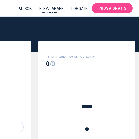
PROVA GRATIS
SÖK
ELEV/LÄRARE
LOGGA IN
-REGISTRERING
0
/0
-