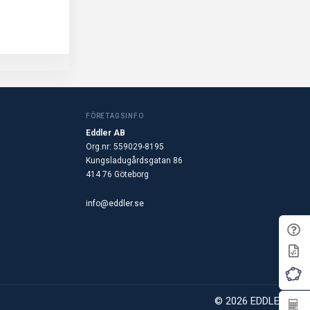
FÖRETAGSINFO
Eddler AB
Org.nr: 559029-8195
Kungsladugårdsgatan 86
414 76 Göteborg
info@eddler.se
© 2026 EDDLER AB