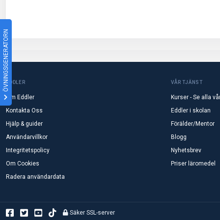
ÖVNINGSGENERATORN
EDDLER
VÅR TJÄNST
Om Eddler
Kurser - Se alla vå
Kontakta Oss
Eddler i skolan
Hjälp & guider
Förälder/Mentor
Användarvillkor
Blogg
Integritetspolicy
Nyhetsbrev
Om Cookies
Priser läromedel
Radera användardata
Säker SSL-server