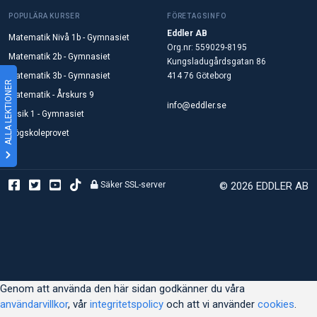
POPULÄRA KURSER
FÖRETAGSINFO
Eddler AB
Matematik Nivå 1b - Gymnasiet
Org.nr: 559029-8195
Matematik 2b - Gymnasiet
Kungsladugårdsgatan 86
Matematik 3b - Gymnasiet
414 76 Göteborg
ALLA LEKTIONER
Matematik - Årskurs 9
info@eddler.se
Fysik 1 - Gymnasiet
Högskoleprovet
Säker SSL-server
© 2026 EDDLER AB
Genom att använda den här sidan godkänner du våra
användarvillkor
, vår
integritetspolicy
och att vi använder
cookies
.