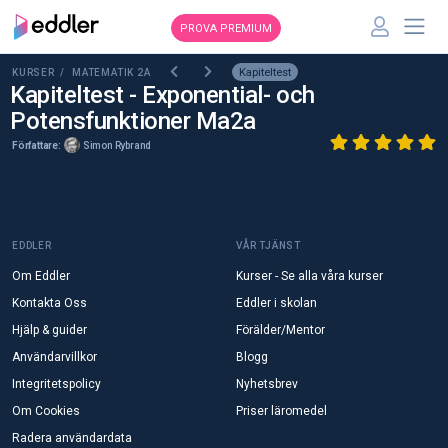
PROVA PREMIUM
Kapiteltest
KURSER /
MATEMATIK 2A
Kapiteltest - Exponential- och
Potensfunktioner Ma2a
Författare:
Simon Rybrand
EDDLER
VÅR TJÄNST
Om Eddler
Kurser - Se alla våra kurser
Kontakta Oss
Eddler i skolan
Hjälp & guider
Förälder/Mentor
Användarvillkor
Blogg
Integritetspolicy
Nyhetsbrev
Om Cookies
Priser läromedel
Radera användardata