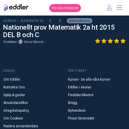
PROVA PREMIUM
Nationella prov
KURSER /
MATEMATIK 2A
Nationellt prov Matematik 2a ht 2015
DEL B och C
Författare:
Simon Rybrand
EDDLER
VÅR TJÄNST
Om Eddler
Kurser - Se alla våra kurser
Kontakta Oss
Eddler i skolan
Hjälp & guider
Förälder/Mentor
Användarvillkor
Blogg
Integritetspolicy
Nyhetsbrev
Om Cookies
Priser läromedel
Radera användardata