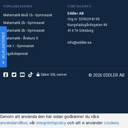
POPULÄRA KURSER
FÖRETAGSINFO
Eddler AB
Matematik Nivå 1b - Gymnasiet
Org.nr: 559029-8195
Matematik 2b - Gymnasiet
Kungsladugårdsgatan 86
Matematik 3b - Gymnasiet
414 76 Göteborg
ALLA LEKTIONER
Matematik - Årskurs 9
info@eddler.se
Fysik 1 - Gymnasiet
Högskoleprovet
Säker SSL-server
© 2026 EDDLER AB
Genom att använda den här sidan godkänner du våra
användarvillkor
, vår
integritetspolicy
och att vi använder
cookies
.