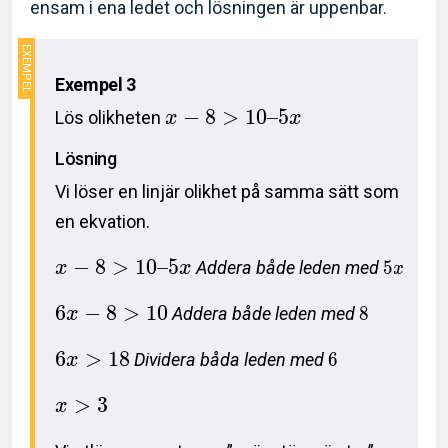
ensam i ena ledet och lösningen är uppenbar.
Exempel 3
−
8
>
1
0
–
5
Lös olikheten
x
x
Lösning
Vi löser en linjär olikhet på samma sätt som
en ekvation.
−
8
>
1
0
–
5
Addera både leden med
5
x
x
x
6
−
8
>
1
0
Addera både leden med
8
x
6
>
1
8
Dividera båda leden med
6
x
>
3
x