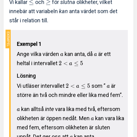
≤
≥
Vi kallar
och
för
slutna
olikheter, vilket
innebär att variabeln
kan
anta värdet som det
står i relation till.
Exempel 1
Ange vilka värden
kan anta, då
är ett
a
a
heltal i intervallet
2
<
≤
5
a
Lösning
Vi utläser intervallet
2
<
≤
5
som ”
är
a
a
större än två och mindre eller lika med fem”.
kan alltså
inte
vara lika med två, eftersom
a
olikheten är öppen nedåt. Men
kan vara lika
a
med fem, eftersom olikheten är sluten
uppåt. Det ger oss att
kan anta
a