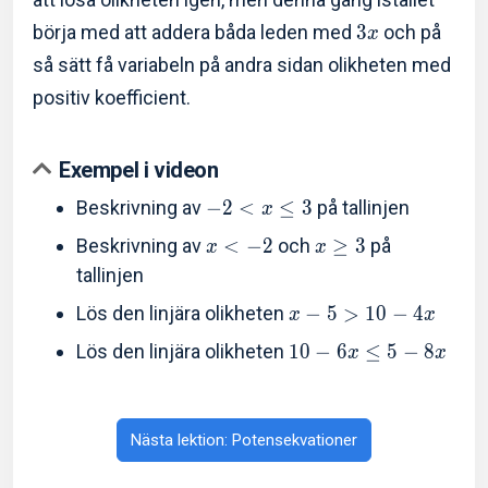
börja med att addera båda leden med
3
och på
x
så sätt få variabeln på andra sidan olikheten med
positiv koefficient.
Exempel i videon
Beskrivning av
−
2
<
≤
3
på tallinjen
x
Beskrivning av
<
−
2
och
≥
3
på
x
x
tallinjen
Lös den linjära olikheten
−
5
>
1
0
−
4
x
x
Lös den linjära olikheten
1
0
−
6
≤
5
−
8
x
x
Nästa lektion: Potensekvationer