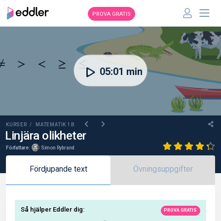
PROVA GRATIS
00:00
05:01 min
KURSER /
MATEMATIK 1B
Linjära olikheter
Författare:
Simon Rybrand
Fördjupande text
Övningsuppgifter