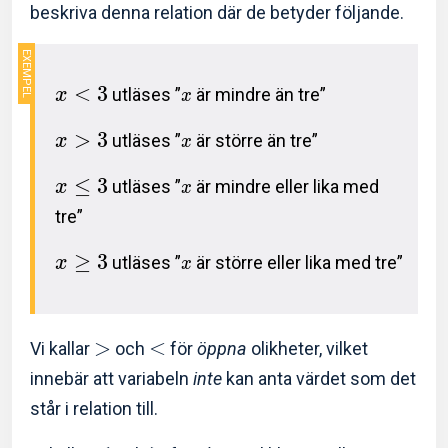
beskriva denna relation där de betyder följande.
<
3
utläses ”
är mindre än tre”
x
x
>
3
utläses ”
är större än tre”
x
x
≤
3
utläses ”
är mindre eller lika med
x
x
tre”
≥
3
utläses ”
är större eller lika med tre”
x
x
>
<
Vi kallar
och
för
öppna
olikheter, vilket
innebär att variabeln
inte
kan anta värdet som det
står i relation till.