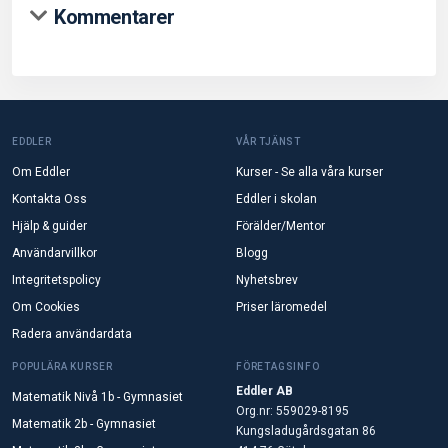
Kommentarer
EDDLER
VÅR TJÄNST
Om Eddler
Kurser - Se alla våra kurser
Kontakta Oss
Eddler i skolan
Hjälp & guider
Förälder/Mentor
Användarvillkor
Blogg
Integritetspolicy
Nyhetsbrev
Om Cookies
Priser läromedel
Radera användardata
POPULÄRA KURSER
FÖRETAGSINFO
Eddler AB
Matematik Nivå 1b - Gymnasiet
Org.nr: 559029-8195
Matematik 2b - Gymnasiet
Kungsladugårdsgatan 86