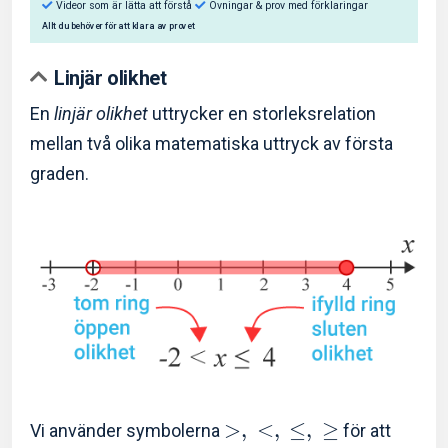
Linjär olikhet
En
linjär olikhet
uttrycker en storleksrelation
mellan två olika matematiska uttryck av första
Så hjälper Eddler dig:
graden.
Videor som är lätta att förstå
Övningar & prov med f
Allt du behöver för att klara av provet
>
,
<
,
≤
,
≥
Vi använder symbolerna
för att