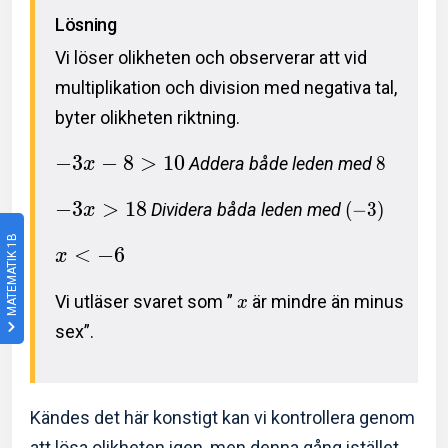
Lösning
Vi löser olikheten och observerar att vid
multiplikation och division med negativa tal,
byter olikheten riktning.
−
3
−
8
>
1
0
Addera både leden med
8
x
−
3
>
1
8
Dividera båda leden med
(
−
3
)
x
MATEMATIK 1B
<
−
6
x
Vi utläser svaret som ”
är mindre än minus
x
sex”.
Kändes det här konstigt kan vi kontrollera genom
att lösa olikheten igen, men denna gång istället