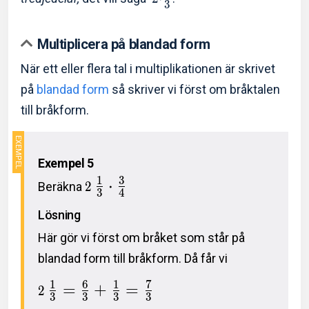
3
Multiplicera på blandad form
När ett eller flera tal i multiplikationen är skrivet
på
blandad form
så skriver vi först om bråktalen
till bråkform.
Exempel 5
1
3
⋅
Beräkna
2
3
4
Lösning
Här gör vi först om bråket som står på
blandad form till bråkform. Då får vi
1
6
1
7
=
+
=
2
3
3
3
3