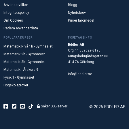
Användarvillkor
Blogg
Integritetspolicy
Nyhetsbrev
Om Cookies
Priser läromedel
Radera användardata
POPULÄRA KURSER
FÖRETAGSINFO
Eddler AB
Matematik Nivå 1b - Gymnasiet
Org.nr: 559029-8195
Matematik 2b - Gymnasiet
Kungsladugårdsgatan 86
Matematik 3b - Gymnasiet
414 76 Göteborg
Matematik - Årskurs 9
info@eddler.se
Fysik 1 - Gymnasiet
Högskoleprovet
Säker SSL-server
© 2026 EDDLER AB