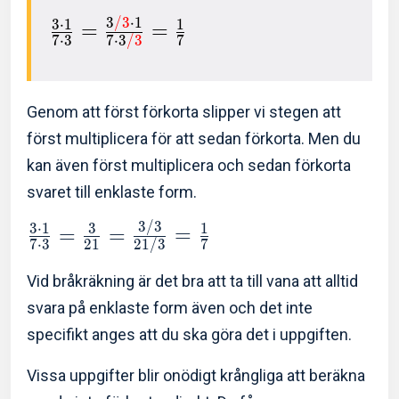
3
/
3
⋅
1
3
⋅
1
1
=
=
7
⋅
3
7
⋅
3
/
3
7
Genom att först förkorta slipper vi stegen att
först multiplicera för att sedan förkorta. Men du
kan även först multiplicera och sedan förkorta
svaret till enklaste form.
3
/
3
3
⋅
1
3
1
=
=
=
7
⋅
3
2
1
2
1
/
3
7
Vid bråkräkning är det bra att ta till vana att alltid
svara på enklaste form även och det inte
specifikt anges att du ska göra det i uppgiften.
Vissa uppgifter blir onödigt krångliga att beräkna