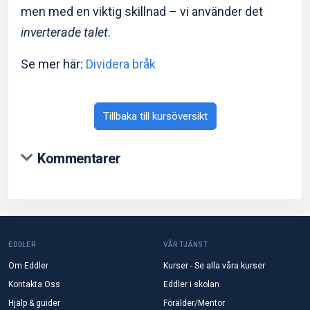
men med en viktig skillnad – vi använder det
inverterade talet
.
Se mer här:
Dividera bråk
Tillbaka till kursöversikt
Kommentarer
EDDLER
VÅR TJÄNST
Om Eddler
Kurser - Se alla våra kurser
Kontakta Oss
Eddler i skolan
Hjälp & guider
Förälder/Mentor