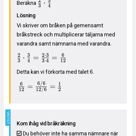
2
3
⋅
Beräkna
3
4
Lösning
Vi skriver om bråken på gemensamt
bråkstreck och multiplicerar täljarna med
varandra samt nämnarna med varandra.
2
3
2
⋅
3
6
⋅
=
=
3
4
3
⋅
4
1
2
Detta kan vi förkorta med talet
6
.
6
/
6
6
1
=
=
1
2
1
2
/
6
2
Kom ihåg vid bråkräkning
Du behöver inte ha samma nämnare när