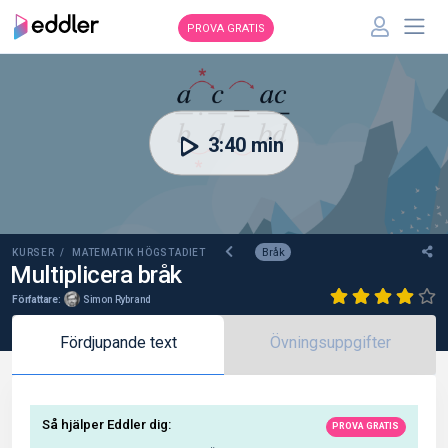
PROVA GRATIS
00:00
3:40 min
Bråk
KURSER /
MATEMATIK HÖGSTADIET
Multiplicera bråk
Författare:
Simon Rybrand
Fördjupande text
Övningsuppgifter