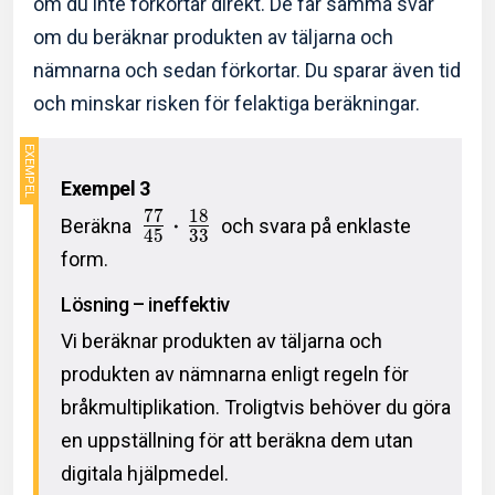
om du inte förkortar direkt. De får samma svar
om du beräknar produkten av täljarna och
nämnarna och sedan förkortar. Du sparar även tid
och minskar risken för felaktiga beräkningar.
Exempel 3
7
7
1
8
⋅
Beräkna
och svara på enklaste
4
5
3
3
form.
Lösning – ineffektiv
Vi beräknar produkten av täljarna och
produkten av nämnarna enligt regeln för
bråkmultiplikation. Troligtvis behöver du göra
en uppställning för att beräkna dem utan
digitala hjälpmedel.