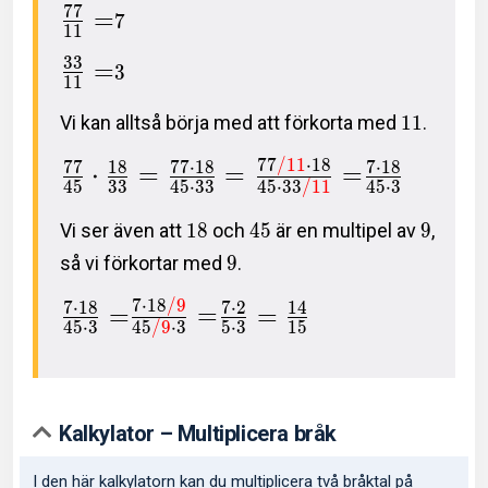
7
7
=
7
1
1
3
3
=
3
1
1
Vi kan alltså börja med att förkorta med
1
1
.
7
7
/
1
1
⋅
1
8
7
7
1
8
7
7
⋅
1
8
7
⋅
1
8
⋅
=
=
=
4
5
3
3
4
5
⋅
3
3
4
5
⋅
3
3
/
1
1
4
5
⋅
3
Vi ser även att
1
8
och
4
5
är en multipel av
9
,
så vi förkortar med
9
.
7
⋅
1
8
/
9
7
⋅
1
8
7
⋅
2
1
4
=
=
=
4
5
⋅
3
4
5
/
9
⋅
3
5
⋅
3
1
5
Kalkylator – Multiplicera bråk
I den här kalkylatorn kan du multiplicera två bråktal på