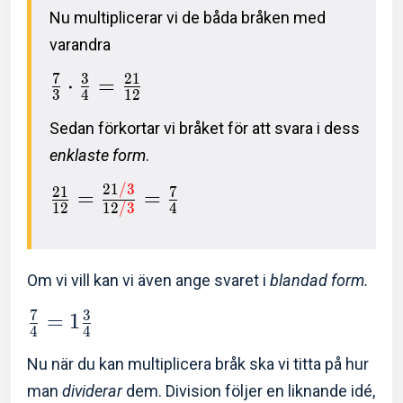
Nu multiplicerar vi de båda bråken med
varandra
7
3
2
1
⋅
=
3
4
1
2
Sedan förkortar vi bråket för att svara i dess
enklaste form
.
2
1
/
3
2
1
7
=
=
1
2
1
2
/
3
4
Om vi vill kan vi även ange svaret i
blandad form.
7
3
=
1
4
4
Nu när du kan multiplicera bråk ska vi titta på hur
man
dividerar
dem. Division följer en liknande idé,