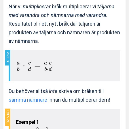
När vi
multiplicerar
bråk multiplicerar vi
täljarna
med varandra
och
nämnarna med varandra.
Resultatet blir ett nytt bråk där täljaren är
produkten av täljarna och nämnaren är produkten
av nämnarna.
⋅
a
c
a
c
⋅
=
⋅
b
d
b
d
Du behöver alltså
inte
skriva om bråken till
samma nämnare
innan du multiplicerar dem!
Exempel 1