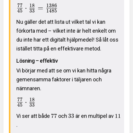
7
7
1
8
1
3
8
6
⋅
=
4
5
3
3
1
4
8
5
Nu gäller det att lista ut vilket tal vi kan
förkorta med – vilket inte är helt enkelt om
du inte har ett digitalt hjälpmedel! Så låt oss
istället titta på en effektivare metod.
Lösning – effektiv
Vi börjar med att se om vi kan hitta några
gemensamma faktorer i täljaren och
nämnaren.
7
7
1
8
⋅
4
5
3
3
Vi ser att både
7
7
och
3
3
är en multipel av
1
1
.