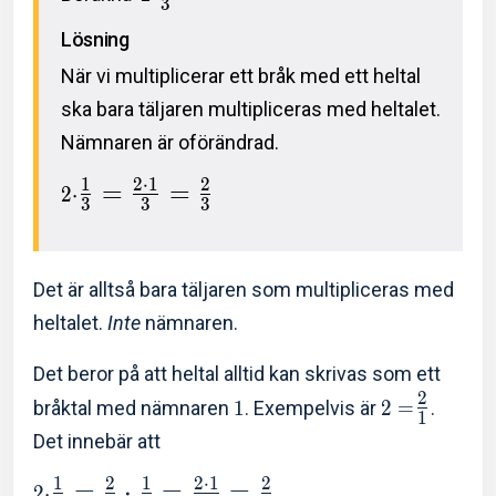
3
Lösning
När vi multiplicerar ett bråk med ett heltal
ska bara täljaren multipliceras med heltalet.
Nämnaren är oförändrad.
1
2
⋅
1
2
=
=
2
⋅
3
3
3
Det är alltså bara täljaren som multipliceras med
heltalet.
Inte
nämnaren.
Det beror på att heltal alltid kan skrivas som ett
2
bråktal med nämnaren
1
. Exempelvis är
2
=
.
1
Det innebär att
1
2
1
2
⋅
1
2
=
⋅
=
=
2
⋅