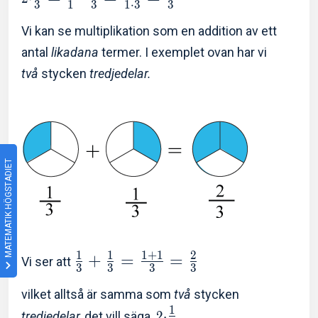
3
1
3
1
⋅
3
3
Vi kan se multiplikation som en addition av ett
antal
likadana
termer. I exemplet ovan har vi
två
stycken
tredjedelar.
MATEMATIK HÖGSTADIET
1
1
1
+
1
2
+
=
=
Vi ser att
3
3
3
3
vilket alltså är samma som
två
stycken
1
tredjedelar,
det vill säga
2
⋅
.