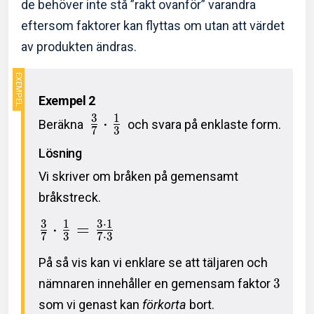
de behöver inte stå ”rakt ovanför” varandra
eftersom faktorer kan flyttas om utan att värdet
av produkten ändras.
Exempel 2
3
1
⋅
Beräkna
och svara på enklaste form.
7
3
Lösning
Vi skriver om bråken på gemensamt
bråkstreck.
3
1
3
⋅
1
⋅
=
7
3
7
⋅
3
På så vis kan vi enklare se att täljaren och
nämnaren innehåller en gemensam faktor
3
som vi genast kan
förkorta
bort.