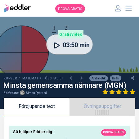
PROVA GRATIS
00:00
Gratisvideo
03:50 min
Aritmetik
Bråk
KURSER /
MATEMATIK HÖGSTADIET
Minsta gemensamma nämnare (MGN)
Författare:
Simon Rybrand
Fördjupande text
Övningsuppgifter