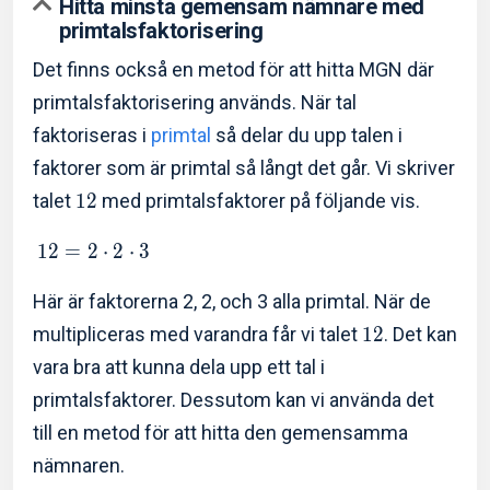
Hitta minsta gemensam nämnare med
primtalsfaktorisering
Det finns också en metod för att hitta MGN där
primtalsfaktorisering används. När tal
faktoriseras i
primtal
så delar du upp talen i
faktorer som är primtal så långt det går. Vi skriver
talet
1
2
med primtalsfaktorer på följande vis.
1
2
=
2
⋅
2
⋅
3
Här är faktorerna 2, 2, och 3 alla primtal. När de
multipliceras med varandra får vi talet
1
2
. Det kan
vara bra att kunna dela upp ett tal i
primtalsfaktorer. Dessutom kan vi använda det
till en metod för att hitta den gemensamma
nämnaren.