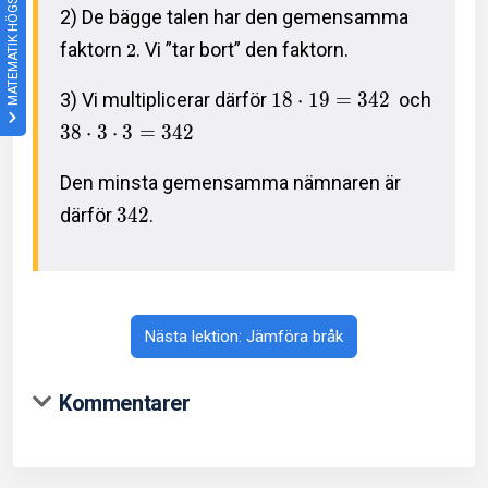
MATEMATIK HÖGSTADIET
2) De bägge talen har den gemensamma
faktorn
. Vi ”tar bort” den faktorn.
2
3) Vi multiplicerar därför
1
8
⋅
1
9
=
3
4
2
och
3
8
⋅
3
⋅
3
=
3
4
2
Den minsta gemensamma nämnaren är
därför
3
4
2
.
Nästa lektion: Jämföra bråk
Kommentarer