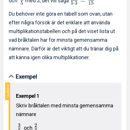
=
och
med
3
, det vill säga
5
5
⋅
3
1
5
Du behöver inte göra en tabell som ovan, utan
efter några försök är det enklare att använda
multiplikationstabellen och på det viset lista ut
vad bråktalen har för minsta gemensamma
nämnare. Därför är det viktigt att du tränar dig på
att känna igen olika multiplikationer.
Exempel
Exempel 1
Skriv bråktalen med minsta gemensamma
nämnare
3
2
och