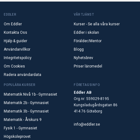
EDDLER
VÅR TJÄNST
Om Eddler
Kurser - Se alla våra kurser
Kontakta Oss
Eddler i skolan
Hjälp & guider
Förälder/Mentor
Användarvillkor
Blogg
Integritetspolicy
Nyhetsbrev
Om Cookies
Priser läromedel
Radera användardata
POPULÄRA KURSER
FÖRETAGSINFO
Eddler AB
Matematik Nivå 1b - Gymnasiet
Org.nr: 559029-8195
Matematik 2b - Gymnasiet
Kungsladugårdsgatan 86
Matematik 3b - Gymnasiet
414 76 Göteborg
Matematik - Årskurs 9
info@eddler.se
Fysik 1 - Gymnasiet
Högskoleprovet