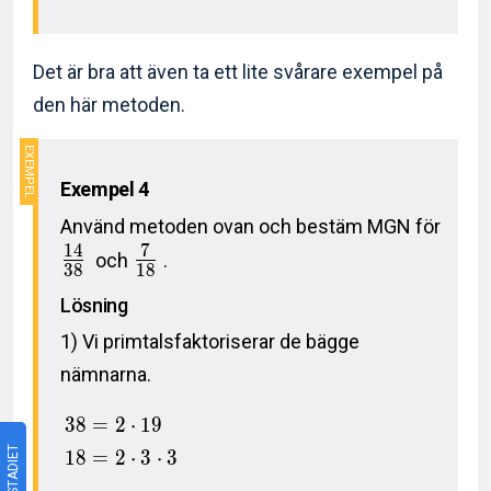
Det är bra att även ta ett lite svårare exempel på
den här metoden.
Exempel 4
Använd metoden ovan och bestäm MGN för
1
4
7
och
.
3
8
1
8
Lösning
1) Vi primtalsfaktoriserar de bägge
nämnarna.
3
8
=
2
⋅
1
9
1
8
=
2
⋅
3
⋅
3