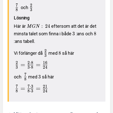
7
2
och
8
3
Lösning
Här är
:
2
4
eftersom att det är det
M
G
N
minsta talet som finna i både
3
:ans och
8
:ans tabell.
2
Vi förlänger då
med
8
så här
3
2
2
⋅
8
1
6
=
=
3
3
⋅
8
2
4
7
och
med
3
så här
8
7
7
⋅
3
2
1
=
=
8
8
⋅
3
2
4