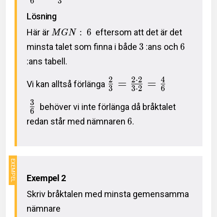
6
3
Lösning
Här är
:
6
eftersom att det är det
M
G
N
minsta talet som finna i både
3
:ans och
6
:ans tabell.
2
2
⋅
2
4
=
=
Vi kan alltså förlänga
3
3
⋅
2
6
3
behöver vi inte förlänga då bråktalet
6
redan står med nämnaren
6
.
Exempel 2
Skriv bråktalen med minsta gemensamma
nämnare