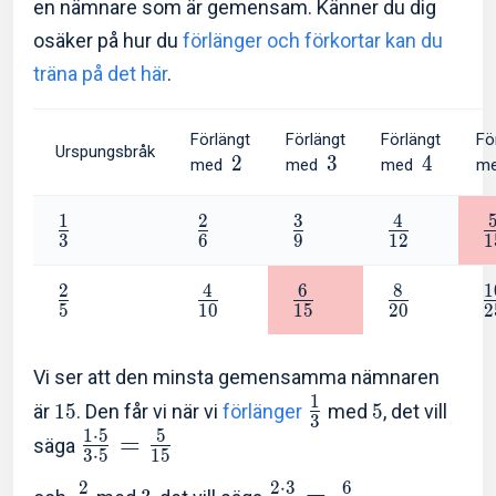
en nämnare som är gemensam. Känner du dig
osäker på hur du
förlänger och förkortar kan du
träna på det här
.
Förlängt
Förlängt
Förlängt
Fö
Urspungsbråk
2
3
4
med
med
med
m
1
2
3
4
3
6
9
1
2
1
2
4
6
8
1
5
1
0
1
5
2
0
2
Vi ser att den minsta gemensamma nämnaren
1
är
1
5
. Den får vi när vi
förlänger
med
5
, det vill
3
1
⋅
5
5
=
säga
3
⋅
5
1
5
2
2
⋅
3
6