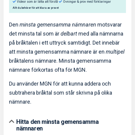
Den
minsta gemensamma nämnaren
motsvarar
det minsta tal som är
delbart
med alla nämnarna
på bråktalen i ett uttryck samtidigt. Det innebär
Så hjälper Eddler dig:
att minsta gemensamma nämnare är en
multipel
Videor som är lätta att förstå
Övningar & prov med f
bråktalens nämnare. Minsta gemensamma
nämnare förkortas ofta för MGN.
Allt du behöver för att klara av provet
Du använder MGN för att kunna addera och
subtrahera bråktal som står skrivna på olika
nämnare.
Hitta den minsta gemensamma
nämnaren