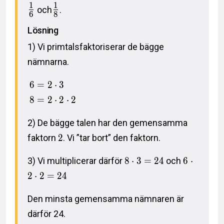
1
1
och
.
6
8
Lösning
1) Vi primtalsfaktoriserar de bägge
nämnarna.
6
=
2
⋅
3
8
=
2
⋅
2
⋅
2
2) De bägge talen har den gemensamma
faktorn
2
. Vi ”tar bort” den faktorn.
3) Vi multiplicerar därför
8
⋅
3
=
2
4
och
6
⋅
2
⋅
2
=
2
4
Den minsta gemensamma nämnaren är
därför 24.