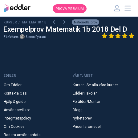
PROVA PREMIUM
Nationella prov
KURSER /
MATEMATIK 1B
Exempelprov Matematik 1b 2018 Del D
Författare:
Simon Rybrand
EDDLER
VÅR TJÄNST
Om Eddler
Kurser - Se alla våra kurser
Kontakta Oss
Eddler i skolan
Hjälp & guider
Förälder/Mentor
Användarvillkor
Blogg
Integritetspolicy
Nyhetsbrev
Om Cookies
Priser läromedel
Radera användardata