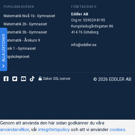
POPULÄRA KURSER
FÖRETAGSINFO
Eddler AB
Matematik Nivå 1b - Gymnasiet
Org.nr: 559029-8195
Matematik 2b - Gymnasiet
Kungsladugårdsgatan 86
Matematik 3b - Gymnasiet
414 76 Göteborg
ALLA LEKTIONER
Matematik - Årskurs 9
info@eddler.se
Fysik 1 - Gymnasiet
Högskoleprovet
Säker SSL-server
© 2026 EDDLER AB
Genom att använda den här sidan godkänner du våra
användarvillkor
, vår
integritetspolicy
och att vi använder
cookies
.