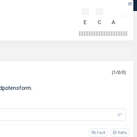
-
E
C
A
(1/0/0)
ndpotensform.
π²
Facit
Rätta