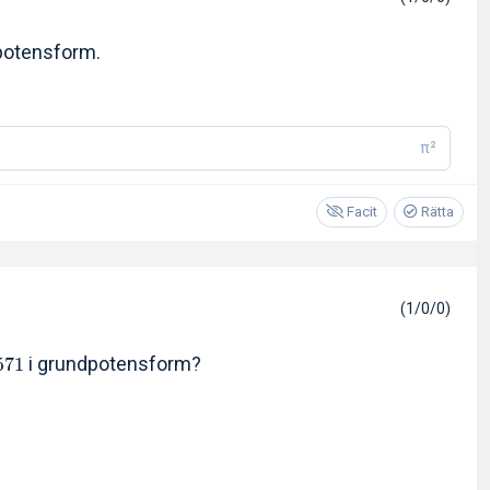
potensform.
π²
Facit
Rätta
(1/0/0)
i grundpotensform?
5
7
1