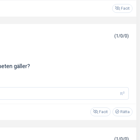
Facit
(1/0/0)
heten gäller?
π²
Facit
Rätta
(1/0/0)