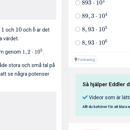
3
8
9
3
⋅
1
0
4
8
9
,
3
⋅
1
0
5
8
,
9
3
⋅
1
0
1
1
0
n
och
och
är det
b
a värdet.
6
8
,
9
3
⋅
1
0
5
rm genom
1
,
2
⋅
1
0
.
Förklaring
både stora och små tal på
a att se några potenser
Så hjälper Eddler d
Videor som är lätt
Allt du behöver för att klara 