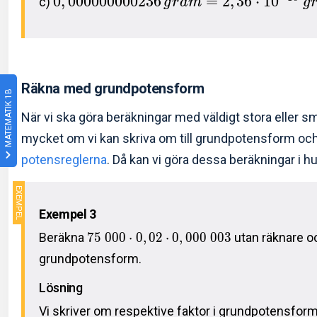
0
,
0
0
0
0
0
0
0
0
0
2
3
6
=
2
,
3
6
⋅
1
0
c)
g
r
a
m
g
Räkna med grundpotensform
MATEMATIK 1B
När vi ska göra beräkningar med väldigt stora eller sm
mycket om vi kan skriva om till grundpotensform oc
potensreglerna
. Då kan vi göra dessa beräkningar i hu
Exempel 3
Beräkna
7
5
0
0
0
⋅
0
,
0
2
⋅
0
,
0
0
0
0
0
3
utan räknare oc
grundpotensform.
Lösning
Vi skriver om respektive faktor i grundpotensform