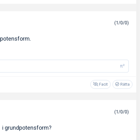
(1/0/0)
dpotensform.
π²
Facit
Rätta
(1/0/0)
i grundpotensform?