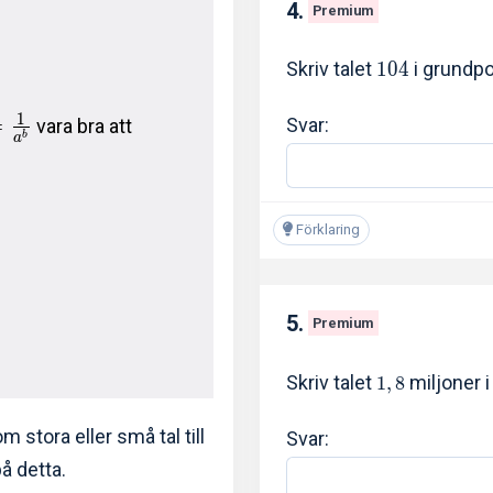
4.
Premium
Skriv talet
1
0
4
i grundp
1
=
Svar:
vara bra att
b
a
Förklaring
5.
Premium
Skriv talet
miljoner 
1
,
8
 stora eller små tal till
Svar:
å detta.