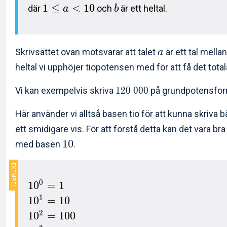
1
≤
<
1
0
där
och
är ett heltal.
a
b
Skrivsättet ovan motsvarar att talet
är ett tal mella
a
heltal vi upphöjer tiopotensen med för att få det total
Vi kan exempelvis skriva
1
2
0
0
0
0
på grundpotensfo
Här använder vi alltså basen tio för att kunna skriva 
ett smidigare vis. För att förstå detta kan det vara br
1
0
med basen
.
0
1
0
=
1
1
1
0
=
1
0
2
1
0
=
1
0
0