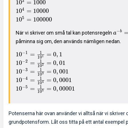
3
1
0
=
1
0
0
0
4
1
0
=
1
0
0
0
0
5
1
0
=
1
0
0
0
0
0
−
b
När vi skriver om små tal kan potensregeln
a
påminna sig om, den används nämligen nedan.
1
−
1
1
0
=
=
0
,
1
1
1
0
1
−
2
1
0
=
=
0
,
0
1
2
1
0
1
−
3
1
0
=
=
0
,
0
0
1
3
1
0
1
−
4
1
0
=
=
0
,
0
0
0
1
4
1
0
1
−
5
1
0
=
=
0
,
0
0
0
0
1
5
1
0
Potenserna här ovan använder vi alltså när vi skriver om
grundpotensform. Låt oss titta på ett antal exempel p