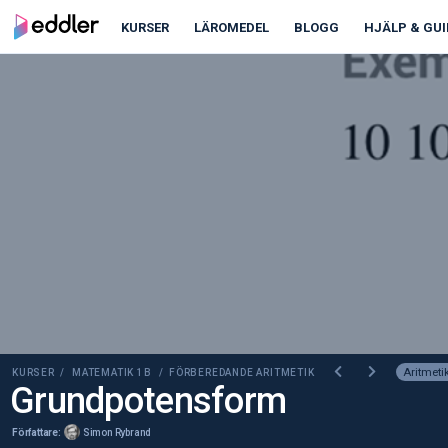
00:00
00:00
KURSER
LÄROMEDEL
BLOGG
HJÄLP & GUI
Aritmeti
KURSER /
MATEMATIK 1B
/ FÖRBEREDANDE ARITMETIK
Grundpotensform
Författare:
Simon Rybrand