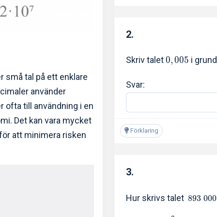
2.
Skriv talet
0
,
0
0
5
i grun
r små tal på ett enklare
Svar:
 decimaler använder
ofta till användning i en
omi. Det kan vara mycket
Förklaring
 för att minimera risken
3.
Hur skrivs talet
8
9
3
0
0
0