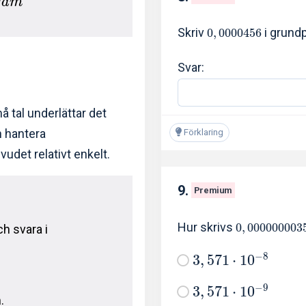
r
a
m
Skriv
i grund
0
,
0
0
0
0
4
5
6
Svar:
å tal underlättar det
h hantera
Förklaring
vudet relativt enkelt.
9.
Premium
Hur skrivs
0
,
0
0
0
0
0
0
0
0
3
h svara i
−
8
3
,
5
7
1
⋅
1
0
−
9
3
,
5
7
1
⋅
1
0
.