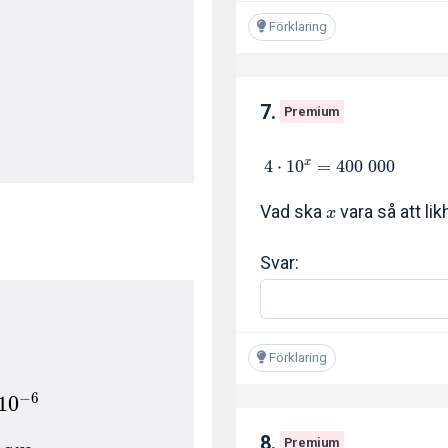
Förklaring
7.
Premium
4
⋅
1
0
=
4
0
0
0
0
0
x
Vad ska
vara så att lik
x
Svar:
Förklaring
−
6
1
0
8.
Premium