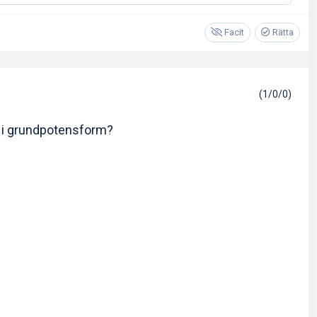
Facit
Rätta
(1/0/0)
i grundpotensform?