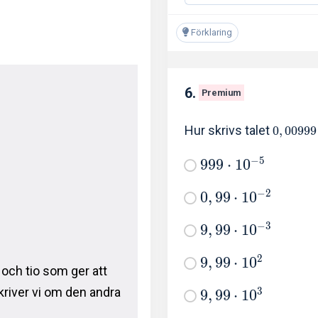
Förklaring
6.
Premium
Hur skrivs talet
0
,
0
0
9
9
9
−
5
9
9
9
⋅
1
0
−
2
0
,
9
9
⋅
1
0
−
3
9
,
9
9
⋅
1
0
2
9
,
9
9
⋅
1
0
 och tio som ger att
3
skriver vi om den andra
9
,
9
9
⋅
1
0