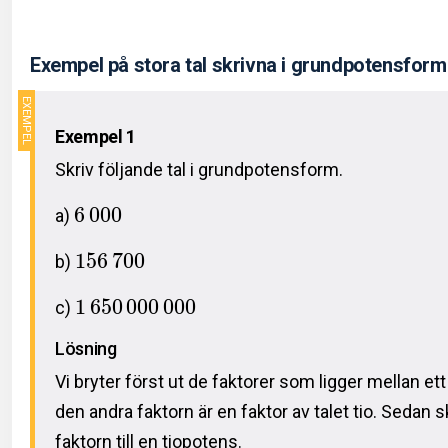
Exempel på stora tal skrivna i grundpotensform
Exempel 1
Skriv följande tal i grundpotensform.
6
0
0
0
a)
1
5
6
7
0
0
b)
1
6
5
0
0
0
0
0
0
0
c)
Lösning
Vi bryter först ut de faktorer som ligger mellan ett
den andra faktorn är en faktor av talet tio. Sedan 
faktorn till en tiopotens.