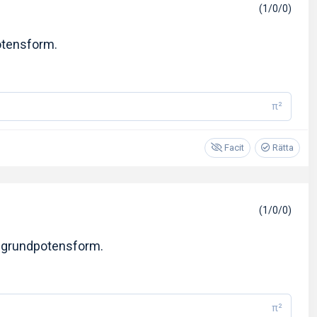
(1/0/0)
otensform.
π²
Facit
Rätta
(1/0/0)
i grundpotensform.
π²