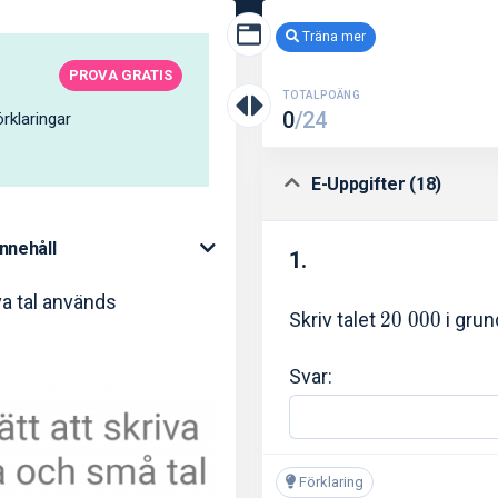
Träna mer
PROVA GRATIS
TOTALPOÄNG
0
/24
rklaringar
E-Uppgifter (18)
Innehåll
1.
va tal används
Skriv talet
2
0
0
0
0
i gru
Svar:
Förklaring