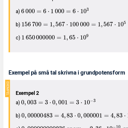
3
6
0
0
0
=
6
⋅
1
0
0
0
=
6
⋅
1
0
a)
5
1
5
6
7
0
0
=
1
,
5
6
7
⋅
1
0
0
0
0
0
=
1
,
5
6
7
⋅
1
0
b)
9
1
6
5
0
0
0
0
0
0
0
=
1
,
6
5
⋅
1
0
c)
Exempel på små tal skrivna i grundpotensform
Exempel 2
−
3
0
,
0
0
3
=
3
⋅
0
,
0
0
1
=
3
⋅
1
0
a)
0
,
0
0
0
0
0
4
8
3
=
4
,
8
3
⋅
0
,
0
0
0
0
0
1
=
4
,
8
3
⋅
b)
−
1
0