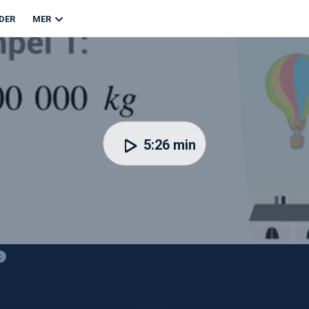
DER
MER
5:26 min
k