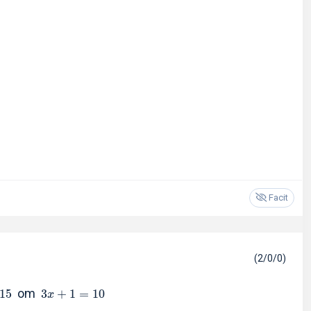
Facit
(2/0/0)
om
1
5
3
+
1
=
1
0
x