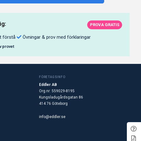
ig:
PROVA GRATIS
t förstå
Övningar & prov med förklaringar
av provet
FÖRETAGSINFO
Eddler AB
Org.nr: 559029-8195
Kungsladugårdsgatan 86
414 76 Göteborg
info@eddler.se