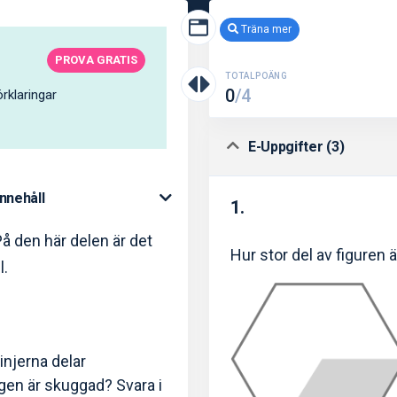
Träna mer
PROVA GRATIS
TOTALPOÄNG
0
/4
rklaringar
E-Uppgifter (3)
Innehåll
1.
å den här delen är det
Hur stor del av figuren
l.
injerna delar
ngen är skuggad? Svara i