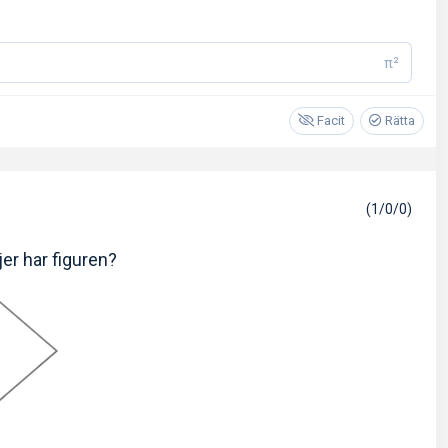
π²
Facit
Rätta
(1/0/0)
er har figuren?