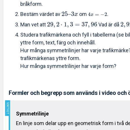
bråkform.
2
5
–
3
Bestäm värdet av
om
.
x
4
=
−
2
x
2
9
,
2
⋅
1
,
3
=
3
7
,
9
6
2
,
9
Man vet att
Vad är då
Studera trafikmärkena och fyll i tabellerna (se bil
yttre form, text, färg och innehåll.
Hur många symmetrilinjer har varje trafikmärke?
trafikmärkenas yttre form.
Hur många symmetrilinjer har varje form?
Formler och begrepp som används i video och 
Symmetrilinje
En linje som delar upp en geometrisk form i två d