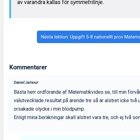
av varandra kallas för
symmetrilinje
.
Nästa lektion: Uppgift 5-8 nationellt prov Matema
Kommentarer
Daniel Jamour
Bästa herr ordförande af Matematikvideo.se, till min förvå
välutvecklade resultat på ärende tre så är alstret icke två 
orsakade olycka i min blodpump.
Enligt mina beräkningar skall alstret vara tre, och ej två som