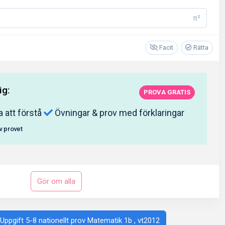
π²
Facit
Rätta
ig:
PROVA GRATIS
a att förstå
Övningar & prov med förklaringar
av provet
Gör om alla
 Uppgift 5-8 nationellt prov Matematik 1b , vt2012