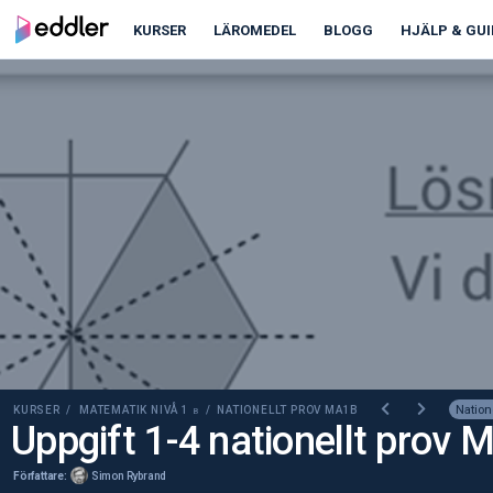
00:00
00:00
KURSER
LÄROMEDEL
BLOGG
HJÄLP & GUI
Nation
KURSER /
MATEMATIK NIVÅ 1
/ NATIONELLT PROV MA1B
B
Uppgift 1-4 nationellt prov 
Författare:
Simon Rybrand