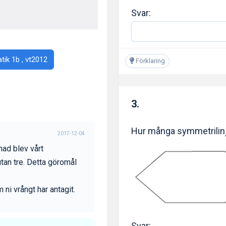
Svar:
tik 1b , vt2012
Förklaring
3.
Hur många symmetrilinj
2017-12-04
nad blev vårt
utan tre. Detta göromål
 ni vrångt har antagit.
Svar: