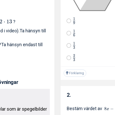
1
2
⋅
1
3
?
9
d i video).Ta hänsyn till
1
6
1
Ta hänsyn endast till
3
2
3
Förklaring
övningar
2.
Bestäm värdet av
8
−
elar som är spegelbilder
x