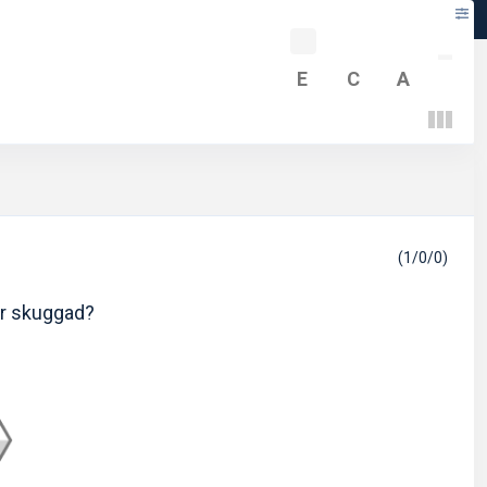
-
E
C
A
(1/0/0)
 är skuggad?