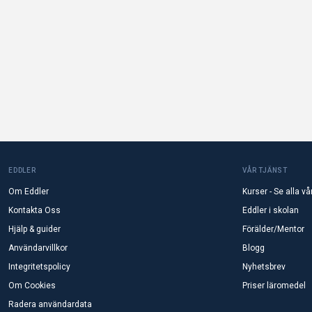
EDDLER
VÅR TJÄNST
Om Eddler
Kurser - Se alla vå
Kontakta Oss
Eddler i skolan
Hjälp & guider
Förälder/Mentor
Användarvillkor
Blogg
Integritetspolicy
Nyhetsbrev
Om Cookies
Priser läromedel
Radera användardata