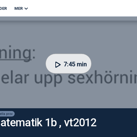
DER
MER
7:45 min
ella prov
Matematik 1b , vt2012