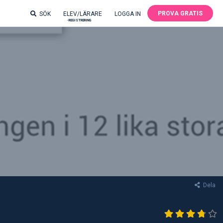
PROVA GRATIS
SÖK
ELEV/LÄRARE
LOGGA IN
-REGISTRERING
Dela