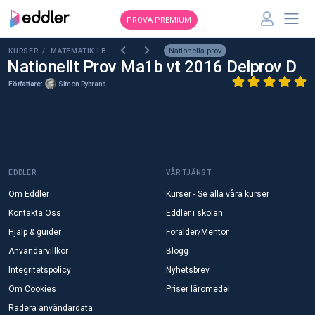
PROVA PREMIUM
Nationella prov
KURSER /
MATEMATIK 1B
Nationellt Prov Ma1b vt 2016 Delprov D
Författare:
Simon Rybrand
EDDLER
VÅR TJÄNST
Om Eddler
Kurser - Se alla våra kurser
Kontakta Oss
Eddler i skolan
Hjälp & guider
Förälder/Mentor
Användarvillkor
Blogg
Integritetspolicy
Nyhetsbrev
Om Cookies
Priser läromedel
Radera användardata