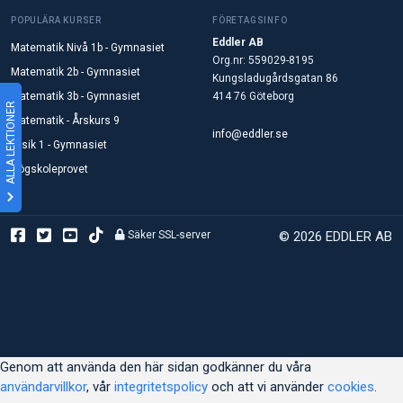
POPULÄRA KURSER
FÖRETAGSINFO
Eddler AB
Matematik Nivå 1b - Gymnasiet
Org.nr: 559029-8195
Matematik 2b - Gymnasiet
Kungsladugårdsgatan 86
Matematik 3b - Gymnasiet
414 76 Göteborg
ALLA LEKTIONER
Matematik - Årskurs 9
info@eddler.se
Fysik 1 - Gymnasiet
Högskoleprovet
Säker SSL-server
© 2026 EDDLER AB
Genom att använda den här sidan godkänner du våra
användarvillkor
, vår
integritetspolicy
och att vi använder
cookies
.