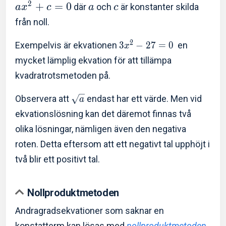
2
+
=
0
där
och
är konstanter skilda
a
x
c
a
c
från noll.
2
Exempelvis är ekvationen
3
−
2
7
=
0
en
x
mycket lämplig ekvation för att tillämpa
kvadratrotsmetoden på.
Observera att
endast har ett värde. Men vid
a
ekvationslösning kan det däremot finnas två
olika lösningar, nämligen även den negativa
roten. Detta eftersom att ett negativt tal upphöjt i
två blir ett positivt tal.
Nollproduktmetoden
Andragradsekvationer som saknar en
konstatterm kan lösas med
nollproduktmetoden
.