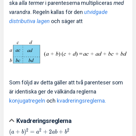
ska
alla termer
i parenteserna multipliceras
med
varandra
. Regeln kallas för den
utvidgade
distributiva lagen
och säger att
Som följd av detta gäller att två parenteser som
är identiska ger de välkända reglerna
konjugatregeln
och
kvadreringsreglerna.
Kvadreringsreglerna
2
2
2
(
+
)
=
+
2
+
a
b
a
a
b
b