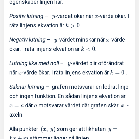
egenskaper linjen har.
Positiv lutning
–
-värdet ökar när
-värde ökar. I
y
x
räta linjens ekvation är
>
0
.
k
Negativ lutning
–
-värdet minskar när
-värde
y
x
ökar. I räta linjens ekvation är
<
0
.
k
Lutning lika med noll
–
-värdet blir oförändrat
y
när
-värde ökar. I räta linjens ekvation är
=
0
.
x
k
Saknar lutning
– grafen motsvarar en lodrät linje
och ingen funktion. En sådan linjens ekvation är
=
där
motsvarar värdet där grafen skär
-
x
a
a
x
axeln.
Alla punkter
(
,
)
som ger att likheten
=
x
y
y
+
stämmer ligger på linjen.
k
x
m