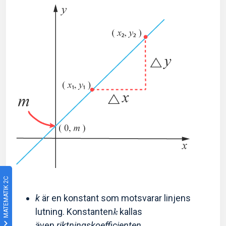
MATEMATIK 2C
k
är en konstant som motsvarar linjens
lutning. Konstanten
kallas
k
även
riktningskoefficienten
.