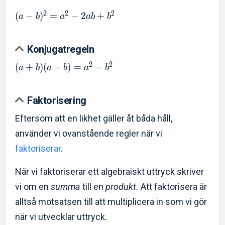
2
2
2
(
−
)
=
−
2
+
a
b
a
a
b
b
Konjugatregeln
2
2
(
+
)
(
−
)
=
−
a
b
a
b
a
b
Faktorisering
Eftersom att en likhet gäller åt båda håll,
använder vi ovanstående regler när vi
faktoriserar
.
När vi faktoriserar ett algebraiskt uttryck skriver
vi om en
summa
till en
produkt.
Att faktorisera är
alltså motsatsen till att multiplicera in som vi gör
när vi utvecklar uttryck.