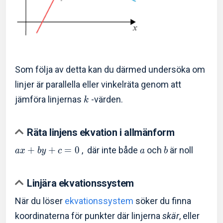
Som följa av detta kan du därmed undersöka om
linjer är parallella eller vinkelräta genom att
jämföra linjernas
-värden.
k
Räta linjens ekvation i allmänform
+
+
=
0
, där inte både
och
är noll
a
x
b
y
c
a
b
Linjära ekvationssystem
När du löser
ekvationssystem
söker du finna
koordinaterna för punkter där linjerna
skär
, eller