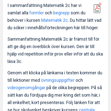
I sammanfattning Matematik 2c har vi
samlat alla
formler
och
begrepp
som du
Så hjälper Eddler dig:
behöver i kursen
Matematik 2c
. Du hittar lätt vad
du söker i innehållsförteckningen här till höger.
Videor som är lätta att förstå
Övningar & prov med f
Allt du behöver för att klara av provet
Sammanfattning Matematik 2c är främst till för
att ge dig en överblick över kursen. Den är till
hjälp vid repetition inför prov eller inför att du ska
läsa 3c.
Genom att klicka på länkarna i texten kommer du
till lektioner med
övningsuppgifter
och
videogenomgångar
på de olika begreppen. På så
sätt kan du fördjupa dig mer kring det som här, i
all enkelhet, kort presenteras. Följ länken för att
se hur skolverket beskriver kursens
centrala