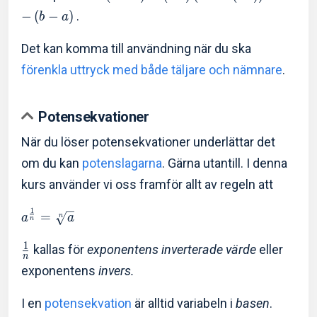
−
(
−
)
.
b
a
Det kan komma till användning när du ska
förenkla uttryck med både täljare och nämnare
.
Potensekvationer
När du löser potensekvationer underlättar det
om du kan
potenslagarna
. Gärna utantill. I denna
kurs använder vi oss framför allt av regeln att
1
=
a
a
n
n
1
kallas för
exponentens inverterade värde
eller
n
exponentens
invers.
I en
potensekvation
är alltid variabeln i
basen
.