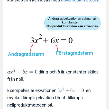
2
+
=
0
där
och
är konstanter skilda
a
x
b
x
a
b
från noll.
2
Exempelvis är ekvationen
3
+
6
=
0
en
x
x
mycket lämplig ekvation för att tillämpa
nollproduktmetoden på.