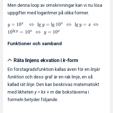
Men denna loop av omskrivningar kan vi nu lösa
uppgifter med logaritmer på olika former.
⇔
⇔
⇔
x
x
=
1
0
l
g
=
l
g
1
0
l
g
=
y
y
y
x
⇔
l
g
y
x
x
1
0
=
1
0
=
1
0
y
Funktioner och samband
Räta linjens ekvation i
k
-form
En förstagradsfunktion kallas även för en
linjär
funktion
och dess graf är en rak linje, en så
kallad
rät linje
. Den kan beskrivas matematiskt
med likheten
y = kx + m
där bokstäverna i
formeln betyder följande.