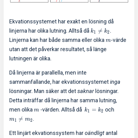
Ekvationssystemet har exakt en lösning då
linjerna har olika lutning. Alltså då

=
.
k
k
1
2
Linjerna kan har både samma eller olika
-värde
m
utan att det påverkar resultatet, så länge
lutningen är olika.
Då linjerna är parallella, men inte
sammanfallande, har ekvationssystemet
inga
lösningar. Man säker att det
saknar
lösningar.
Detta inträffar då linjerna har samma lutning,
men olika
-värden. Alltså då
=
och
m
k
k
1
2

=
.
m
m
1
2
Ett linjärt ekvationssystem har
oändligt
antal