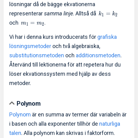
lösningar då de bägge ekvationerna
representerar
samma linje
. Alltså då
=
k
k
1
2
och
=
.
m
m
1
2
Vi har i denna kurs introducerats för
grafiska
lösningsmetoder
och två algebraiska,
substitutionsmetoden
och
additionsmetoden
.
Återvänd till lektionerna för att repetera hur du
löser ekvationssystem med hjälp av dess
metoder.
Polynom
Polynom
är en summa av termer där variabeln är
i basen och alla exponenter tillhör de
naturliga
talen
. Alla polynom kan skrivas i faktorform.