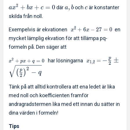
2
+
+
=
0
,
där
och
är konstanter
a
x
b
x
c
a
b
c
skilda från noll.
2
Exempelvis är ekvationen
+
6
−
2
7
=
0
en
x
x
mycket lämplig ekvation för att tillämpa pq-
formeln på. Den säger att
p
−
±
2
har lösningarna
=
+
+
=
0
x
x
p
x
q
1
,
2
2
2
p
−
(
)
q
2
Tänk på att alltid kontrollera att ena ledet är lika
med noll och koefficienten framför
andragradstermen lika med ett innan du sätter in
dina värden i formeln!
Tips