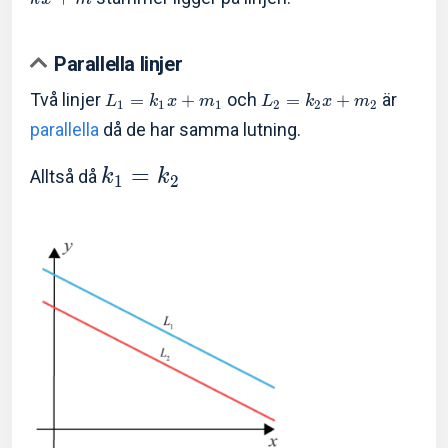
Parallella linjer
Två linjer
och
är
=
+
=
+
L
k
x
m
L
k
x
m
1
1
1
2
2
2
parallella
då de har samma lutning.
=
Alltså då
k
k
1
2