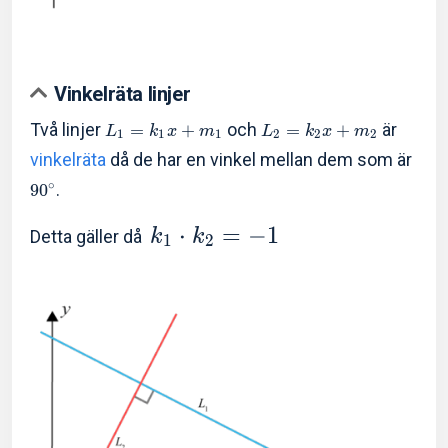
Vinkelräta linjer
Två linjer
och
är
=
+
=
+
L
k
x
m
L
k
x
m
1
1
1
2
2
2
vinkelräta
då de har en vinkel mellan dem som är
∘
.
9
0
⋅
=
−
1
Detta gäller då
k
k
1
2