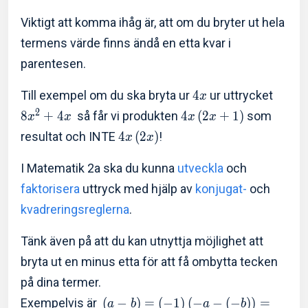
Viktigt att komma ihåg är, att om du bryter ut hela
termens värde finns ändå en etta kvar i
parentesen.
Till exempel om du ska bryta ur
4
ur uttrycket
x
2
8
+
4
så får vi produkten
4
(
2
+
1
)
som
x
x
x
x
resultat och INTE
4
(
2
)
!
x
x
I Matematik 2a ska du kunna
utveckla
och
faktorisera
uttryck med hjälp av
konjugat-
och
kvadreringsreglerna
.
Tänk även på att du kan utnyttja möjlighet att
bryta ut en minus etta för att få ombytta tecken
på dina termer.
Exempelvis är
(
−
)
=
(
−
1
)
(
−
−
(
−
)
)
=
a
b
a
b