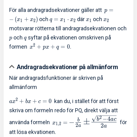
För alla andragradsekvationer gäller att
=
p
−
(
+
)
och
=
⋅
där
och
x
x
q
x
x
x
x
1
2
1
2
1
2
motsvarar rötterna till andragradsekvationen och
och
syftar på ekvationen omskriven på
p
q
2
formen
+
+
=
0
.
x
p
x
q
Andragradsekvationer på allmänform
När andragradsfunktioner är skriven på
allmänform
2
+
+
=
0
kan du, i stället för att först
a
x
b
x
c
skriva om formeln redo för PQ, direkt välja att
2
−
4
b
a
c
±
−
b
använda formeln
=
för
x
1
,
2
2
2
a
a
att lösa ekvationen.