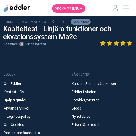
PROVA PREMIUM
Kapiteltest
KURSER /
MATEMATIK 2C
Kapiteltest - Linjära funktioner och
ekvationssystem Ma2c
Författare:
Simon Rybrand
EDDLER
VÅR TJÄNST
Om Eddler
Kurser - Se alla våra kurser
Kontakta Oss
Eddler i skolan
Hjälp & guider
Förälder/Mentor
Användarvillkor
Blogg
Integritetspolicy
Nyhetsbrev
Om Cookies
Priser läromedel
Radera användardata