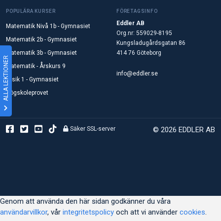
POPULÄRA KURSER
FÖRETAGSINFO
Eddler AB
Matematik Nivå 1b - Gymnasiet
Org.nr: 559029-8195
Matematik 2b - Gymnasiet
Kungsladugårdsgatan 86
Matematik 3b - Gymnasiet
414 76 Göteborg
ALLA LEKTIONER
Matematik - Årskurs 9
info@eddler.se
Fysik 1 - Gymnasiet
Högskoleprovet
Säker SSL-server
© 2026 EDDLER AB
Genom att använda den här sidan godkänner du våra
användarvillkor
, vår
integritetspolicy
och att vi använder
cookies
.