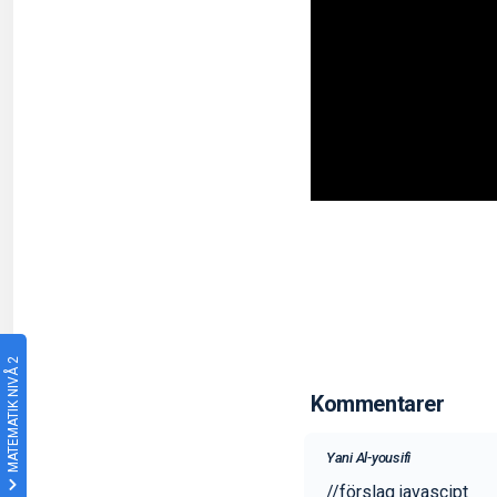
MATEMATIK NIVÅ 2
Kommentarer
Yani Al-yousifi
//förslag javascipt