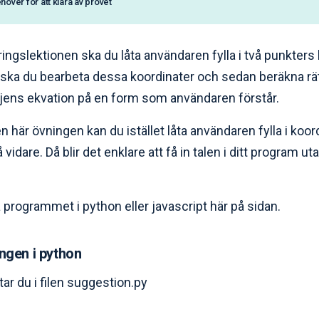
ehöver för att klara av provet
ngslektionen ska du låta användaren fylla i två punkters
 ska du bearbeta dessa koordinater och sedan beräkna rät
injens ekvation på en form som användaren förstår.
en här övningen kan du istället låta användaren fylla i ko
vidare. Då blir det enklare att få in talen i ditt program ut
a programmet i python eller javascript här på sidan.
gen i python
tar du i filen suggestion.py