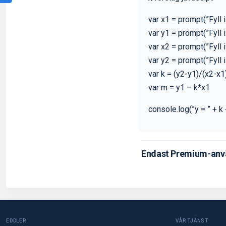
var x1 = prompt(”Fyll i
var y1 = prompt(”Fyll i
var x2 = prompt(”Fyll i
var y2 = prompt(”Fyll i
var k = (y2-y1)/(x2-x1
var m = y1 – k*x1
console.log(”y = ” + k 
Endast Premium-anv
EDDLER
VÅR TJÄNST