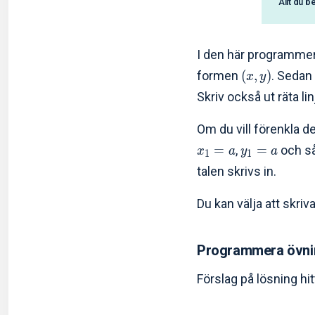
Allt du b
I den här programmeri
formen
(
,
)
. Sedan
x
y
Skriv också ut räta l
Om du vill förenkla d
=
,
=
och så 
x
a
y
a
1
1
talen skrivs in.
Du kan välja att skriv
Programmera övnin
Förslag på lösning hit