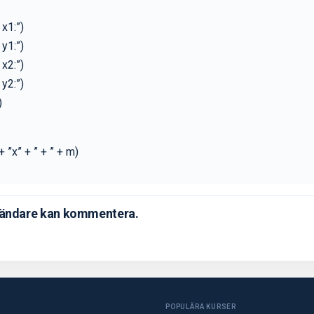
 x1:”)
 y1:”)
 x2:”)
 y2:”)
)
+ ”x” + ” + ” + m)
ändare kan kommentera.
POPULÄRA KURSER