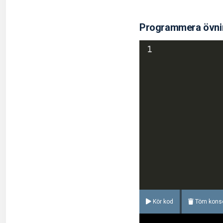
Programmera övnin
1
Kör kod
Töm kons