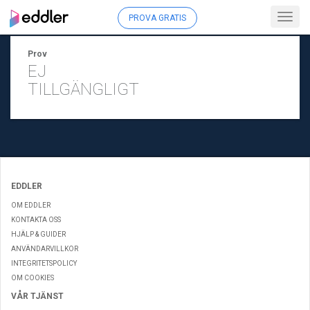
Toggl
PROVA GRATIS
navig
Prov
EJ
TILLGÄNGLIGT
EDDLER
OM EDDLER
KONTAKTA OSS
HJÄLP & GUIDER
ANVÄNDARVILLKOR
INTEGRITETSPOLICY
OM COOKIES
VÅR TJÄNST