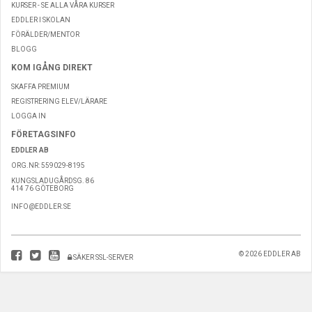
KURSER - SE ALLA VÅRA KURSER
EDDLER I SKOLAN
FÖRÄLDER/MENTOR
BLOGG
KOM IGÅNG DIREKT
SKAFFA PREMIUM
REGISTRERING ELEV/LÄRARE
LOGGA IN
FÖRETAGSINFO
EDDLER AB
ORG.NR: 559029-8195
KUNGSLADUGÅRDSG. 86
414 76 GÖTEBORG
INFO@EDDLER.SE
© 2026 EDDLER AB
SÄKER SSL-SERVER