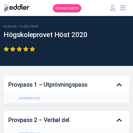
PROVA GRATIS
KURSER /
16
DELPROV
Högskoleprovet Höst 2020
Provpass 1 – Utprövningspass
DELPROV
(
0
)
Provpass 2 – Verbal del