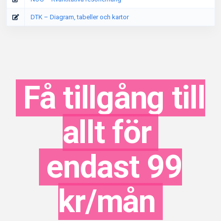
DTK – Diagram, tabeller och kartor
Få tillgång till
allt för
endast 99
kr/mån