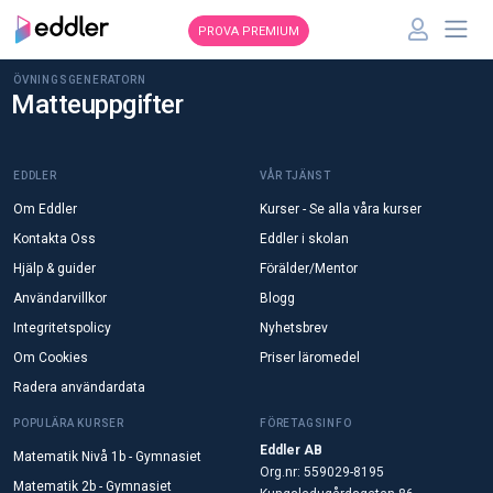
PROVA PREMIUM
ÖVNINGSGENERATORN
Matteuppgifter
EDDLER
VÅR TJÄNST
Om Eddler
Kurser - Se alla våra kurser
Kontakta Oss
Eddler i skolan
Hjälp & guider
Förälder/Mentor
Användarvillkor
Blogg
Integritetspolicy
Nyhetsbrev
Om Cookies
Priser läromedel
Radera användardata
POPULÄRA KURSER
FÖRETAGSINFO
Eddler AB
Matematik Nivå 1b - Gymnasiet
Org.nr: 559029-8195
Matematik 2b - Gymnasiet