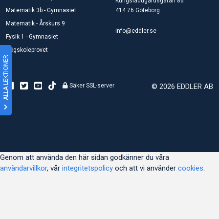
Kungsladugårdsgatan 86
Matematik 3b - Gymnasiet
414 76 Göteborg
Matematik - Årskurs 9
info@eddler.se
Fysik 1 - Gymnasiet
Högskoleprovet
ALLA LEKTIONER
Säker SSL-server
© 2026 EDDLER AB
Genom att använda den här sidan godkänner du våra
användarvillkor
, vår
integritetspolicy
och att vi använder
cookies
.