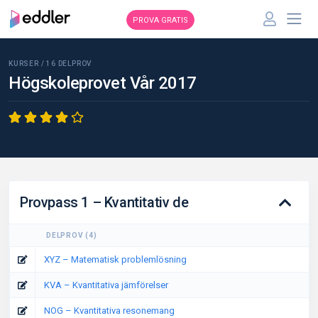
PROVA GRATIS
KURSER /
16
DELPROV
Högskoleprovet Vår 2017
Provpass 1 – Kvantitativ de
DELPROV
(
4
)
XYZ – Matematisk problemlösning
KVA – Kvantitativa jämförelser
NOG – Kvantitativa resonemang