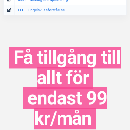
ELF – Engelsk läsförståelse
Få tillgång till
allt för
endast 99
kr/mån