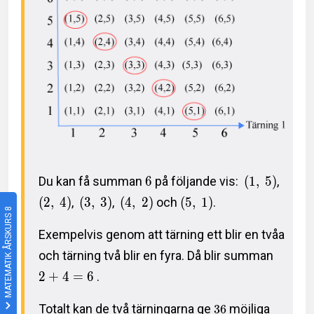
Du kan få summan
6
på följande vis:
(
1
,
5
)
,
(
2
,
4
)
,
(
3
,
3
)
,
(
4
,
2
)
och
(
5
,
1
)
.
MATEMATIK ÅRSKURS 8
Exempelvis genom att tärning ett blir en tvåa
och tärning två blir en fyra. Då blir summan
2
+
4
=
6
.
Totalt kan de två tärningarna ge
möjliga
3
6