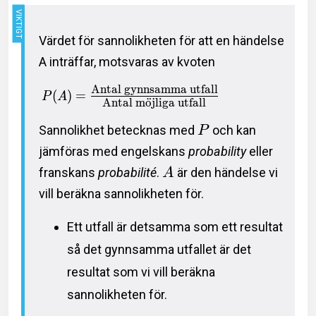
Värdet för sannolikheten för att en händelse
A inträffar, motsvaras av kvoten
Antal gynnsamma utfall
(
)
=
P
A
Antal m
o
¨
jliga utfall
Sannolikhet betecknas med
och kan
P
jämföras med engelskans
probability
eller
franskans
probabilité
.
är den händelse vi
A
vill beräkna sannolikheten för.
Ett utfall är detsamma som ett resultat
så det gynnsamma utfallet är det
resultat som vi vill beräkna
sannolikheten för.