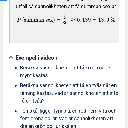
utfall så sannolikheten att få summan sex är
5
≈
(
summan sex
)
=
0
,
1
3
9
=
1
3
,
9
%
P
3
6
Exempel i videon
Beräkna sannolikheten att få krona när ett
mynt kastas.
Beräkna sannolikheten att få en tvåa när en
tärning kastas. Vad är sannolikheten att inte
få en tvåa?
I en skål ligger fyra blå, en röd, fem vita och
fem gröna bollar. Vad är sannolikheten att
dra en grön boll ur skålen