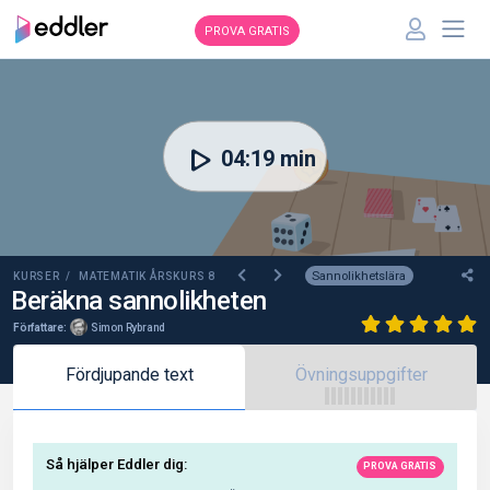
PROVA GRATIS
00:00
04:19 min
Sannolikhetslära
KURSER /
MATEMATIK ÅRSKURS 8
Beräkna sannolikheten
Författare:
Simon Rybrand
Fördjupande text
Övningsuppgifter