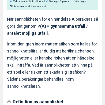
När sannolikheten för en händelse
A
beräknas så
görs det genom
P(A) = gynnsamma utfall /
antalet möjliga utfall
.
Så hjälper Eddler dig:
Inom den gren inom matematiken som kallas för
Videor som är lätta att förstå
Övningar & prov med f
sannolikhetslära lär du dig att beräkna chansen,
Allt du behöver för att klara av provet
möjligheten eller kanske risken att en händelse
skall inträffa. Vad är sannolikheten att vinna på
ett spel eller risken att skada sig i trafiken?
Sådana beräkningar behandlas inom
sannolikhetsläran.
Definition av sannolikhet