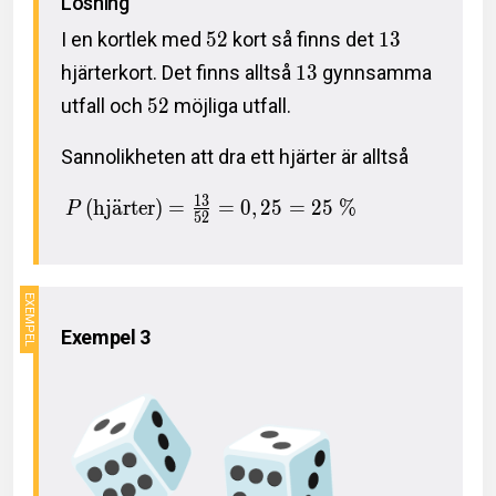
Lösning
I en kortlek med
5
2
kort så finns det
1
3
hjärterkort. Det finns alltså
1
3
gynnsamma
utfall och
5
2
möjliga utfall.
Sannolikheten att dra ett hjärter är alltså
1
3
(
hj
a
¨
rter
)
=
=
0
,
2
5
=
2
5
%
P
5
2
Exempel 3