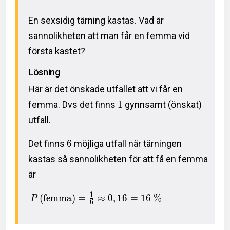
En sexsidig tärning kastas. Vad är
sannolikheten att man får en femma vid
första kastet?
Lösning
Här är det önskade utfallet att vi får en
femma. Dvs det finns
1
gynnsamt (önskat)
utfall.
Det finns
6
möjliga utfall när tärningen
kastas så sannolikheten för att få en femma
är
1
(
femma
)
=
≈
0
,
1
6
=
1
6
%
P
6