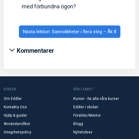
med förbundna ögon?
Nästa lektion: Sannolikheter i flera steg – Åk 8
Kommentarer
EDDLER
VÅR TJÄNST
Om Eddler
Kurser - Se alla våra kurser
Kontakta Oss
Eddler i skolan
Hjälp & guider
Förälder/Mentor
Användarvillkor
Blogg
Integritetspolicy
Nyhetsbrev