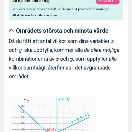
Områdets största och minsta värde
Då du fått ett antal villkor som dina variabler
x
och
ska uppfylla, kommer alla
de olika möjliga
y
Så hjälper Eddler dig:
kombinationerna av
och
, som uppfyller
alla
x
y
villkor samtidigt, återfinnas i det avgränsade
Videor som är lätta att förstå
Övningar & prov med f
området.
Allt du behöver för att klara av provet