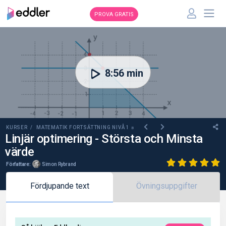
PROVA GRATIS
00:00
8:56 min
KURSER /
MATEMATIK FORTSÄTTNING NIVÅ 1
B
Linjär optimering - Största och Minsta
värde
Författare:
Simon Rybrand
Fördjupande text
Övningsuppgifter