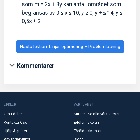
som m = 2x + 3y kan anta i området som
begränsas av 0 ≤ x ≤ 10, y ≥ 0, y + ≤ 14, y ≤
0,5x + 2
Nästa lektion: Linjär optimering – Problemlösning
Kommentarer
EDDLER
VÅR TJÄNST
Om Eddler
Kurser - Se alla våra kurser
Kontakta Oss
Eddler i skolan
Hjälp & guider
Förälder/Mentor
Användarvillkor
Blogg