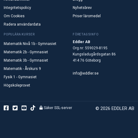
Integritetspolicy
Nyhetsbrev
Om Cookies
Priser läromedel
Radera användardata
POPULÄRA KURSER
FÖRETAGSINFO
Eddler AB
Matematik Nivå 1b - Gymnasiet
Org.nr: 559029-8195
Matematik 2b - Gymnasiet
Kungsladugårdsgatan 86
Matematik 3b - Gymnasiet
414 76 Göteborg
Matematik - Årskurs 9
info@eddler.se
Fysik 1 - Gymnasiet
Högskoleprovet
Säker SSL-server
© 2026 EDDLER AB