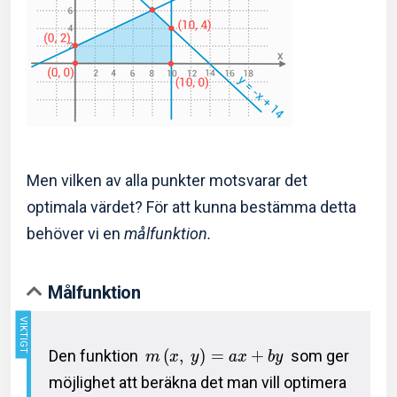
Men vilken av alla punkter motsvarar det
optimala värdet? För att kunna bestämma detta
behöver vi en
målfunktion.
Målfunktion
Den funktion
(
,
)
=
+
som ger
m
x
y
a
x
b
y
möjlighet att beräkna det man vill optimera