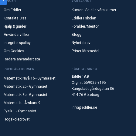
EDDLER
VÅR TJÄNST
Om Eddler
Kurser - Se alla våra kurser
Kontakta Oss
Eddler i skolan
Hjälp & guider
Förälder/Mentor
Användarvillkor
Blogg
Integritetspolicy
Nyhetsbrev
Om Cookies
Priser läromedel
Radera användardata
POPULÄRA KURSER
FÖRETAGSINFO
Eddler AB
Matematik Nivå 1b - Gymnasiet
Org.nr: 559029-8195
Matematik 2b - Gymnasiet
Kungsladugårdsgatan 86
Matematik 3b - Gymnasiet
414 76 Göteborg
Matematik - Årskurs 9
info@eddler.se
Fysik 1 - Gymnasiet
Högskoleprovet