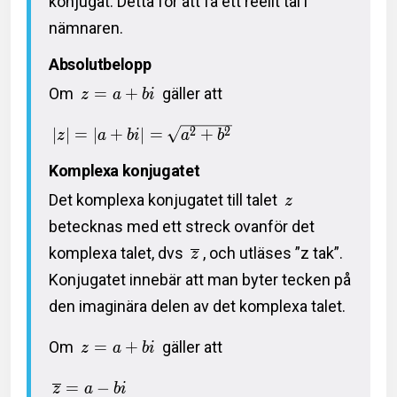
konjugat. Detta för att få ett reellt tal i
nämnaren.
Absolutbelopp
Om
=
+
gäller att
z
a
b
i
2
2
∣
∣
=
∣
+
∣
=
+
z
a
b
i
a
b
Komplexa konjugatet
Det komplexa konjugatet till talet
z
betecknas med ett streck ovanför det
komplexa talet, dvs
, och utläses ”z tak”.
z
Konjugatet innebär att man byter tecken på
den imaginära delen av det komplexa talet.
Om
=
+
gäller att
z
a
b
i
=
−
z
a
b
i