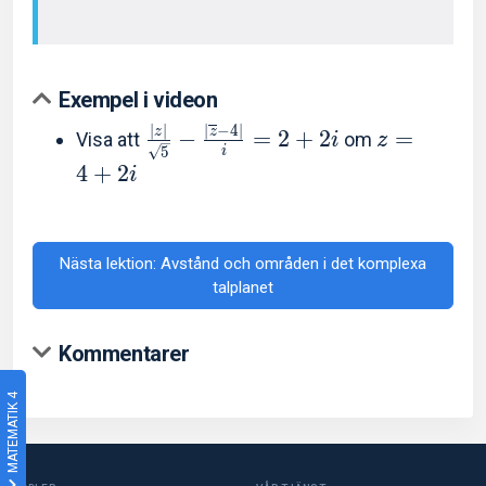
Exempel i videon
∣
∣
∣
−
4
∣
z
z
−
=
2
+
2
=
Visa att
om
i
z
5
i
4
+
2
i
Nästa lektion: Avstånd och områden i det komplexa
talplanet
Kommentarer
MATEMATIK 4