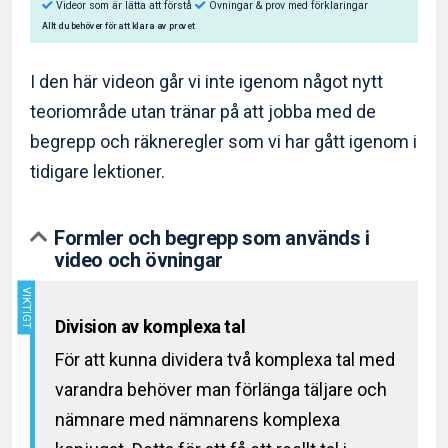
I den här videon går vi inte igenom något nytt
teoriområde utan tränar på att jobba med de
begrepp och räkneregler som vi har gått igenom i
Så hjälper Eddler dig:
tidigare lektioner.
Videor som är lätta att förstå
Övningar & prov med f
Allt du behöver för att klara av provet
Formler och begrepp som används i
video och övningar
Division av komplexa tal
För att kunna dividera två komplexa tal med
varandra behöver man förlänga täljare och
nämnare med nämnarens komplexa