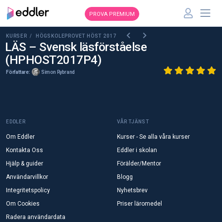
PROVA PREMIUM
KURSER /
HÖGSKOLEPROVET HÖST 2017
LÄS – Svensk läsförståelse
(HPHOST2017P4)
Författare:
Simon Rybrand
EDDLER
VÅR TJÄNST
Om Eddler
Kurser - Se alla våra kurser
Kontakta Oss
Eddler i skolan
Hjälp & guider
Förälder/Mentor
Användarvillkor
Blogg
Integritetspolicy
Nyhetsbrev
Om Cookies
Priser läromedel
Radera användardata