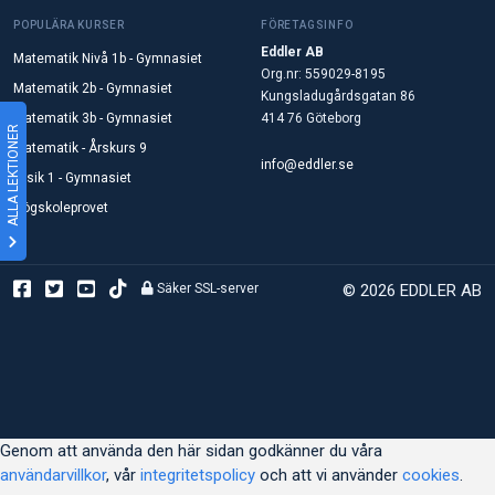
POPULÄRA KURSER
FÖRETAGSINFO
Eddler AB
Matematik Nivå 1b - Gymnasiet
Org.nr: 559029-8195
Matematik 2b - Gymnasiet
Kungsladugårdsgatan 86
Matematik 3b - Gymnasiet
414 76 Göteborg
ALLA LEKTIONER
Matematik - Årskurs 9
info@eddler.se
Fysik 1 - Gymnasiet
Högskoleprovet
Säker SSL-server
© 2026 EDDLER AB
Genom att använda den här sidan godkänner du våra
användarvillkor
, vår
integritetspolicy
och att vi använder
cookies
.