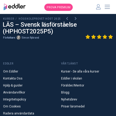
PROVA PREMIUM
KURSER /
HÖGSKOLEPROVET HÖST 2025
LÄS – Svensk läsförståelse
(HPHOST2025P5)
Författare:
Simon Rybrand
EDDLER
VÅR TJÄNST
Om Eddler
Kurser - Se alla våra kurser
Kontakta Oss
Eddler i skolan
Hjälp & guider
Förälder/Mentor
Användarvillkor
Blogg
Integritetspolicy
Nyhetsbrev
Om Cookies
Priser läromedel
Radera användardata