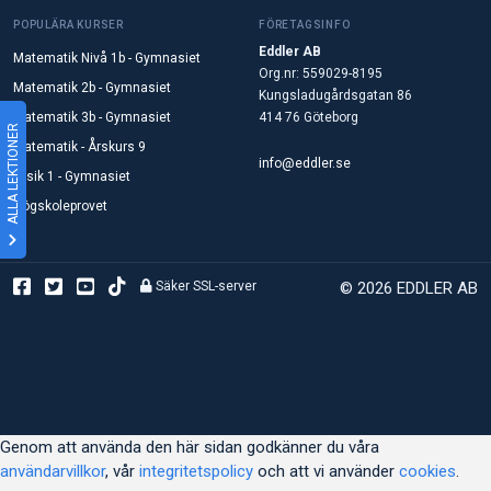
POPULÄRA KURSER
FÖRETAGSINFO
Eddler AB
Matematik Nivå 1b - Gymnasiet
Org.nr: 559029-8195
Matematik 2b - Gymnasiet
Kungsladugårdsgatan 86
Matematik 3b - Gymnasiet
414 76 Göteborg
ALLA LEKTIONER
Matematik - Årskurs 9
info@eddler.se
Fysik 1 - Gymnasiet
Högskoleprovet
Säker SSL-server
© 2026 EDDLER AB
Genom att använda den här sidan godkänner du våra
användarvillkor
, vår
integritetspolicy
och att vi använder
cookies
.